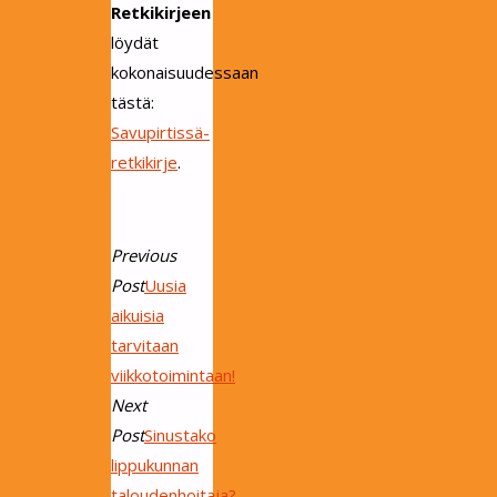
Retkikirjeen
löydät
kokonaisuudessaan
tästä:
Savupirtissä-
retkikirje
.
Previous
Post
Uusia
aikuisia
tarvitaan
viikkotoimintaan!
Next
Post
Sinustako
lippukunnan
taloudenhoitaja?