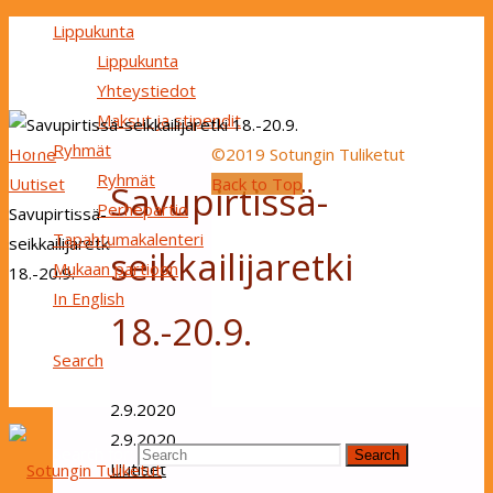
Lippukunta
Lippukunta
Yhteystiedot
Maksut ja stipendit
Ryhmät
Home
©2019 Sotungin Tuliketut
Ryhmät
Uutiset
Back to Top
Savupirtissä-
Perhepartio
Savupirtissä-
Tapahtumakalenteri
seikkailijaretki
seikkailijaretki
Mukaan partioon
18.-20.9.
In English
18.-20.9.
Search
2.9.2020
2.9.2020
Search for:
Search
Uutiset