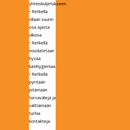
yhteiskuljetukseen.
• Retkellä
ollaan suurin
osa ajasta
ulkona.
• Retkellä
noudatetaan
hyvää
käsihygieniaa.
• Retkellä
pyritään
pitämään
turvavälejä ja
välttämään
turhia
kontakteja.