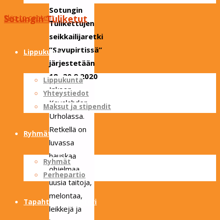
Sotungin
Skip to content
Sotungin Tuliketut
Tulikettujen
seikkailijaretki
”Savupirtissä”
Lippukunta
järjestetään
18.-20.9.2020
Lippukunta
Inkoon
Yhteystiedot
Kavalahden
Maksut ja stipendit
Urholassa.
Retkellä on
Ryhmät
luvassa
hauskaa
Ryhmät
ohjelmaa,
Perhepartio
uusia taitoja,
melontaa,
Tapahtumakalenteri
leikkejä ja