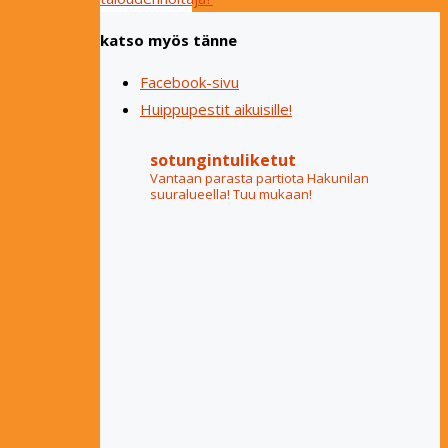
katso myös tänne
Facebook-sivu
Huippupestit aikuisille!
sotungintuliketut
Vantaan parasta partiota Hakunilan
suuralueella! Tuu mukaan!