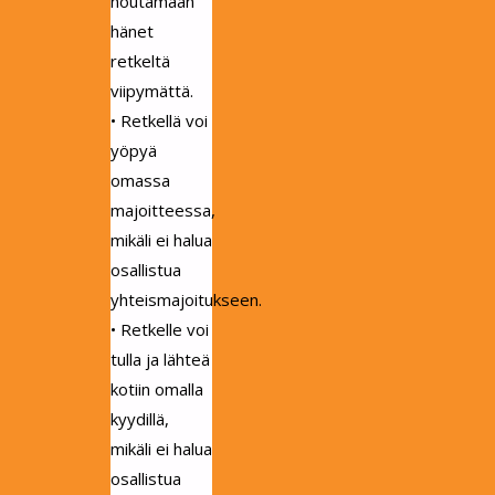
noutamaan
hänet
retkeltä
viipymättä.
• Retkellä voi
yöpyä
omassa
majoitteessa,
mikäli ei halua
osallistua
yhteismajoitukseen.
• Retkelle voi
tulla ja lähteä
kotiin omalla
kyydillä,
mikäli ei halua
osallistua