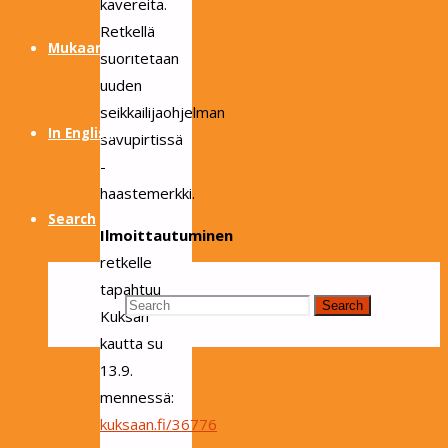
kavereita.
Retkellä
Mukaan partioon
suoritetaan
uuden
seikkailijaohjelman
In English
savupirtissä
-
haastemerkki.
Search
Ilmoittautuminen
retkelle
tapahtuu
Search for:
Search
Kuksan
kautta su
13.9.
mennessä:
kuksaan.fi/36776