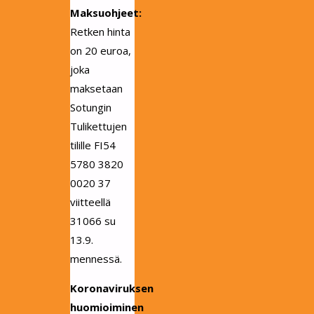
Maksuohjeet:
Retken hinta
on 20 euroa,
joka
maksetaan
Sotungin
Tulikettujen
tilille FI54
5780 3820
0020 37
viitteellä
31066 su
13.9.
mennessä.
Koronaviruksen
huomioiminen