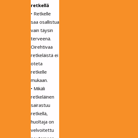
retkellä
• Retkelle
saa osallistua
vain täysin
terveenä.
Oirehtivaa
retkeläistä ei
oteta
retkelle
mukaan.
• Mikäli
retkeläinen
sairastuu
retkellä,
huoltaja on
velvoitettu