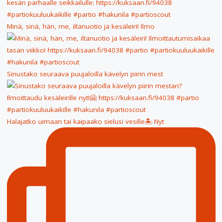
Minä, sinä, hän, me, iltanuotio ja kesäleiri! Ilmo
Sinustako seuraava puujaloilla kävelyn piirin mest
Halajatko uimaan tai kaipaako sielusi vesille🏝 Nyt