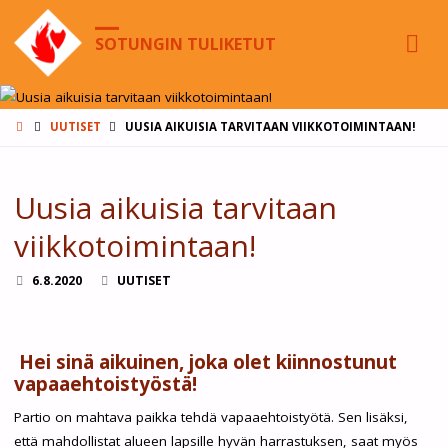
SOTUNGIN TULIKETUT
HOME
UUTISET
UUSIA AIKUISIA TARVITAAN VIIKKOTOIMINTAAN!
Uusia aikuisia tarvitaan
viikkotoimintaan!
6.8.2020
UUTISET
Hei sinä aikuinen, joka olet kiinnostunut
vapaaehtoistyöstä!
Partio on mahtava paikka tehdä vapaaehtoistyötä. Sen lisäksi,
että mahdollistat alueen lapsille hyvän harrastuksen, saat myös