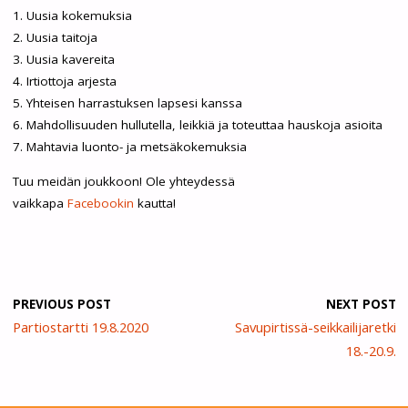
1. Uusia kokemuksia
2. Uusia taitoja
3. Uusia kavereita
4. Irtiottoja arjesta
5. Yhteisen harrastuksen lapsesi kanssa
6. Mahdollisuuden hullutella, leikkiä ja toteuttaa hauskoja asioita
7. Mahtavia luonto- ja metsäkokemuksia
Tuu meidän joukkoon! Ole yhteydessä
vaikkapa
Facebookin
kautta!
PREVIOUS POST
NEXT POST
Partiostartti 19.8.2020
Savupirtissä-seikkailijaretki
18.-20.9.