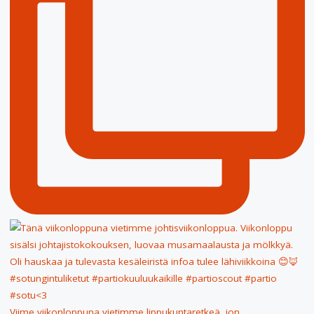
Viime viikonloppuna vietimme lippukuntaretkeä, jon