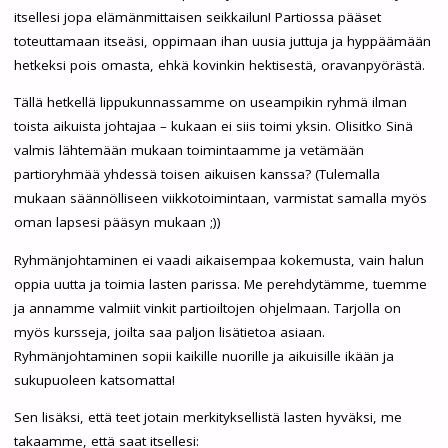
itsellesi jopa elämänmittaisen seikkailun! Partiossa pääset
toteuttamaan itseäsi, oppimaan ihan uusia juttuja ja hyppäämään
hetkeksi pois omasta, ehkä kovinkin hektisestä, oravanpyörästä.
Tällä hetkellä lippukunnassamme on useampikin ryhmä ilman
toista aikuista johtajaa – kukaan ei siis toimi yksin. Olisitko Sinä
valmis lähtemään mukaan toimintaamme ja vetämään
partioryhmää yhdessä toisen aikuisen kanssa? (Tulemalla
mukaan säännölliseen viikkotoimintaan, varmistat samalla myös
oman lapsesi pääsyn mukaan ;))
Ryhmänjohtaminen ei vaadi aikaisempaa kokemusta, vain halun
oppia uutta ja toimia lasten parissa. Me perehdytämme, tuemme
ja annamme valmiit vinkit partioiltojen ohjelmaan. Tarjolla on
myös kursseja, joilta saa paljon lisätietoa asiaan.
Ryhmänjohtaminen sopii kaikille nuorille ja aikuisille ikään ja
sukupuoleen katsomatta!
Sen lisäksi, että teet jotain merkityksellistä lasten hyväksi, me
takaamme, että saat itsellesi: