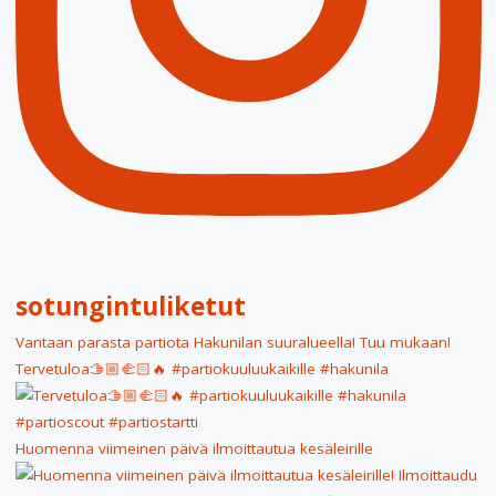
sotungintuliketut
Vantaan parasta partiota Hakunilan suuralueella! Tuu mukaan!
Tervetuloa🫱🏼‍🫲🏻🔥 #partiokuuluukaikille #hakunila
Huomenna viimeinen päivä ilmoittautua kesäleirille