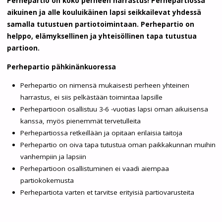
Perhepartio on koko perheen harrastus! Perhepartiossa
aikuinen ja alle kouluikäinen lapsi seikkailevat yhdessä
samalla tutustuen partiotoimintaan. Perhepartio on
helppo, elämyksellinen ja yhteisöllinen tapa tutustua
partioon.
Perhepartio pähkinänkuoressa
Perhepartio on nimensä mukaisesti perheen yhteinen
harrastus, ei siis pelkästään toimintaa lapsille
Perhepartioon osallistuu 3-6 -vuotias lapsi oman aikuisensa
kanssa, myös pienemmät tervetulleita
Perhepartiossa retkeillään ja opitaan erilaisia taitoja
Perhepartio on oiva tapa tutustua oman paikkakunnan muihin
vanhempiin ja lapsiin
Perhepartioon osallistuminen ei vaadi aiempaa
partiokokemusta
Perhepartiota varten et tarvitse erityisiä partiovarusteita