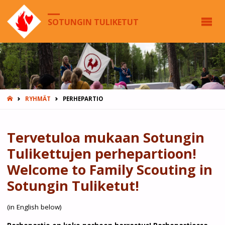
SOTUNGIN TULIKETUT
HOME
RYHMÄT
PERHEPARTIO
Tervetuloa mukaan Sotungin
Tulikettujen perhepartioon!
Welcome to Family Scouting in
Sotungin Tuliketut!
(in English below)