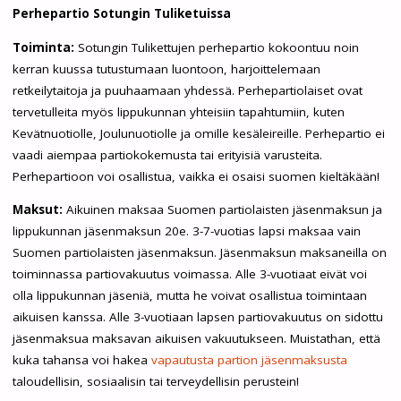
Perhepartio Sotungin Tuliketuissa
Toiminta:
Sotungin Tulikettujen perhepartio kokoontuu noin
kerran kuussa tutustumaan luontoon, harjoittelemaan
retkeilytaitoja ja puuhaamaan yhdessä. Perhepartiolaiset ovat
tervetulleita myös lippukunnan yhteisiin tapahtumiin, kuten
Kevätnuotiolle, Joulunuotiolle ja omille kesäleireille. Perhepartio ei
vaadi aiempaa partiokokemusta tai erityisiä varusteita.
Perhepartioon voi osallistua, vaikka ei osaisi suomen kieltäkään!
Maksut:
Aikuinen maksaa Suomen partiolaisten jäsenmaksun ja
lippukunnan jäsenmaksun 20e. 3-7-vuotias lapsi maksaa vain
Suomen partiolaisten jäsenmaksun. Jäsenmaksun maksaneilla on
toiminnassa partiovakuutus voimassa. Alle 3-vuotiaat eivät voi
olla lippukunnan jäseniä, mutta he voivat osallistua toimintaan
aikuisen kanssa. Alle 3-vuotiaan lapsen partiovakuutus on sidottu
jäsenmaksua maksavan aikuisen vakuutukseen. Muistathan, että
kuka tahansa voi hakea
vapautusta partion jäsenmaksusta
taloudellisin, sosiaalisin tai terveydellisin perustein!