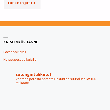
LUE KOKO JUTTU
"TERVEISET
LAPINVAELLUKSELTA"
KATSO MYÖS TÄNNE
Facebook-sivu
Huippupestit aikuisille!
sotungintuliketut
Vantaan parasta partiota Hakunilan suuralueella! Tuu
mukaan!