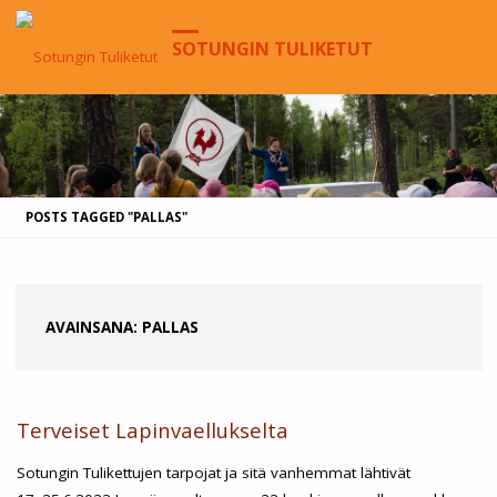
SOTUNGIN TULIKETUT
HOME
POSTS TAGGED "PALLAS"
AVAINSANA:
PALLAS
Terveiset Lapinvaellukselta
Sotungin Tulikettujen tarpojat ja sitä vanhemmat lähtivät