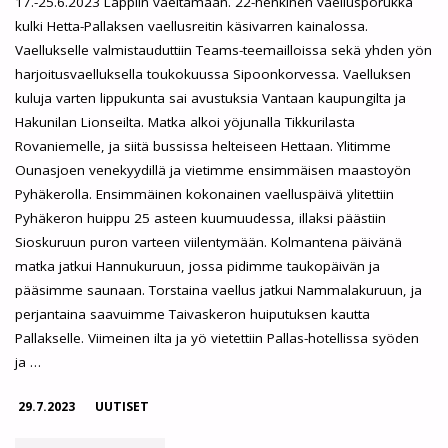
17.-25.6.2023 Lappiin vaeltamaan. 22-henkinen vaellusporukka
kulki Hetta-Pallaksen vaellusreitin käsivarren kainalossa.
Vaellukselle valmistauduttiin Teams-teemailloissa sekä yhden yön
harjoitusvaelluksella toukokuussa Sipoonkorvessa. Vaelluksen
kuluja varten lippukunta sai avustuksia Vantaan kaupungilta ja
Hakunilan Lionseilta. Matka alkoi yöjunalla Tikkurilasta
Rovaniemelle, ja siitä bussissa helteiseen Hettaan. Ylitimme
Ounasjoen venekyydillä ja vietimme ensimmäisen maastoyön
Pyhäkerolla. Ensimmäinen kokonainen vaelluspäivä ylitettiin
Pyhäkeron huippu 25 asteen kuumuudessa, illaksi päästiin
Sioskuruun puron varteen viilentymään. Kolmantena päivänä
matka jatkui Hannukuruun, jossa pidimme taukopäivän ja
pääsimme saunaan. Torstaina vaellus jatkui Nammalakuruun, ja
perjantaina saavuimme Taivaskeron huiputuksen kautta
Pallakselle. Viimeinen ilta ja yö vietettiin Pallas-hotellissa syöden
ja …
29.7.2023
UUTISET