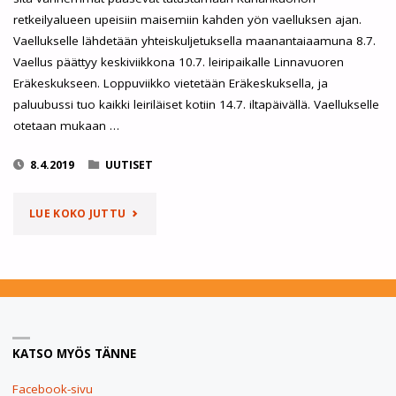
retkeilyalueen upeisiin maisemiin kahden yön vaelluksen ajan.
Vaellukselle lähdetään yhteiskuljetuksella maanantaiaamuna 8.7.
Vaellus päättyy keskiviikkona 10.7. leiripaikalle Linnavuoren
Eräkeskukseen. Loppuviikko vietetään Eräkeskuksella, ja
paluubussi tuo kaikki leiriläiset kotiin 14.7. iltapäivällä. Vaellukselle
otetaan mukaan …
8.4.2019
UUTISET
"KESÄKETTU
LUE KOKO JUTTU
2019"
KATSO MYÖS TÄNNE
Facebook-sivu