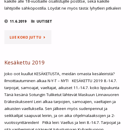
kaikille alle 18-vuotiaille osallistujille postitse, sekä kaikille
lähtijöille sähköpostilla. Löydät ne myös tästä: lyhytleiri pitkaleiri
11.6.2019
UUTISET
"KESÄKETTU
LUE KOKO JUTTU
2019
–
Kesäkettu 2019
LEIRIKIRJEET"
Joko oot kuullut KESÄKETUSTA, meidän omasta kesäleiristä?
Ilmoittautuminen alkaa N-Y-T – NYT! KESÄKETTU 2019 8.-14.7.
tarpojat, samoajat, vaeltajat, aikuiset 11.-14.7. koko lippukunta
Tänä kesänä Sotungin Tuliketut lähtevät Maskuun Linnavuoren
Eräkeskukseen! Leiri alkaa tarpojien, samoajien, vaeltajien ja
aikuisten vaelluksella. Sen jälkeen myös sudenpennut ja
seikkailijat saapuvat leiriin, ja on aika ohjelmalaaksojen ja 2-
vuotissynttäreiden! Pitkä leiri: Vaellus ja leiri 8.-14.7. Tarpojat ja
sitä vanhemmat pääsevät tutustumaan Kuhankuonon