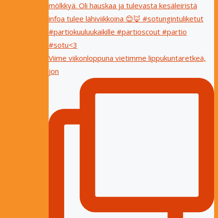
Viime viikonloppuna vietimme lippukuntaretkeä,
jon