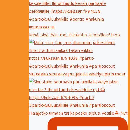
Minä, sinä, hän, me, iltanuotio ja kesäleiri! Ilmo
Sinustako seuraava puujaloilla kävelyn piirin mest
Halajatko uimaan tai kaipaako sielusi vesille🏝 Nyt