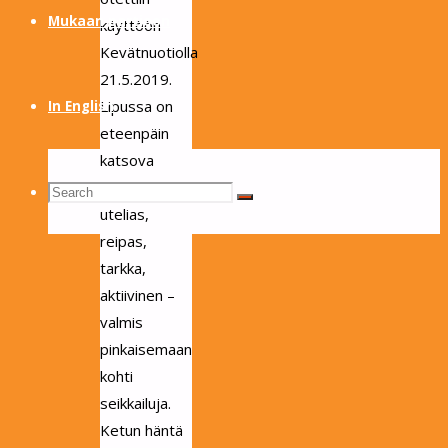
Mukaan partioon
käyttöön
Kevätnuotiolla
21.5.2019.
Lipussa on
In English
eteenpäin
katsova
kettu; se on
Search
Search
Search
utelias,
reipas,
tarkka,
for:
aktiivinen –
valmis
pinkaisemaan
kohti
seikkailuja.
Ketun häntä