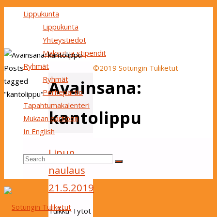
Lippukunta
Lippukunta
Yhteystiedot
Maksut ja stipendit
Ryhmät
Home
Posts
©2019 Sotungin Tuliketut
Ryhmät
Back
tagged
Avainsana:
Perhepartio
to
"kantolippu"
Tapahtumakalenteri
Top
kantolippu
Mukaan partioon
In English
Lipun
Search
Search
Search
naulaus
21.5.2019
for:
Tuikku-Tytöt