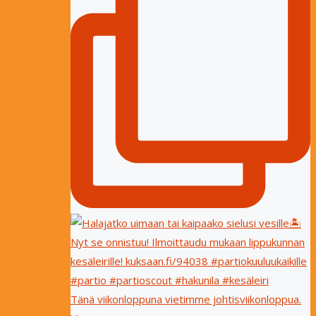
Tänä viikonloppuna vietimme johtisviikonloppua.