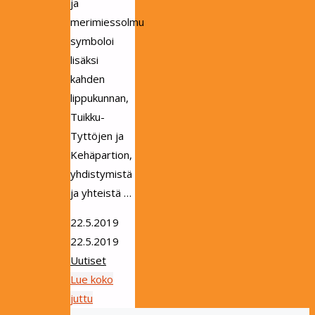
ja
merimiessolmu
symboloi
lisäksi
kahden
lippukunnan,
Tuikku-
Tyttöjen ja
Kehäpartion,
yhdistymistä
ja yhteistä …
22.5.2019
22.5.2019
Uutiset
Lue koko
"Lipun
juttu