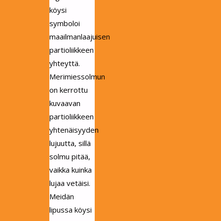
köysi
symboloi
maailmanlaajuisen
partioliikkeen
yhteyttä.
Merimiessolmun
on kerrottu
kuvaavan
partioliikkeen
yhtenäisyyden
lujuutta, sillä
solmu pitää,
vaikka kuinka
lujaa vetäisi.
Meidän
lipussa köysi