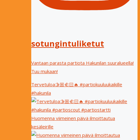
sotungintuliketut
Vantaan parasta partiota Hakunilan suuralueella!
Tuu mukaan!
Tervetuloa🫱🏼‍🫲🏻🔥 #partiokuuluukaikille
#hakunila
Huomenna viimeinen päivä ilmoittautua
kesäleirille