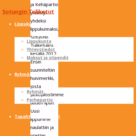
ja Kehäpartio
Sotungin Tuliketut
yhdistyi
Skip
yhdeksi
to
Lippukunta
lippukunnaksi,
content
Sotungin
Lippukunta
Tuliketuiksi,
Yhteystiedot
kesällä 2017.
Maksut ja stipendit
Ensin
suunniteltiin
Ryhmät
huivimerkki,
josta
Ryhmät
jatkojalostimme
Perhepartio
uuden lipun.
Uusi
Tapahtumakalenteri
lippumme
naulattiin ja
otettiin