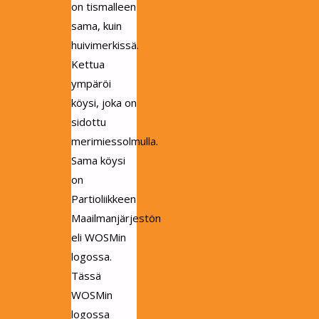
on tismalleen
sama, kuin
huivimerkissä.
Kettua
ympäröi
köysi, joka on
sidottu
merimiessolmulla.
Sama köysi
on
Partioliikkeen
Maailmanjärjestön
eli WOSMin
logossa.
Tässä
WOSMin
logossa