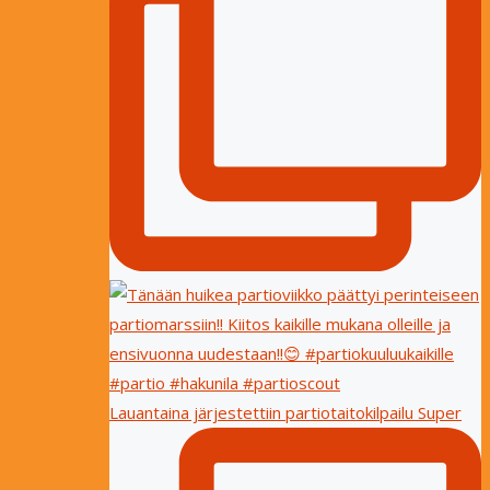
Lauantaina järjestettiin partiotaitokilpailu Super