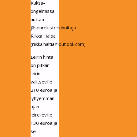
Kuksa-
ongelmissa
auttaa
jäsenrekisterinhoitaja
Riikka Haltia
(riikka.haltia@outlook.com).
Leirin hinta
on pitkän
leirin
valitseville
210 euroa ja
lyhyemmän
ajan
leireileville
130 euroa ja
se