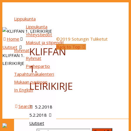
Lippukunta
Lippukunta
Yhteystiedot
Home
©2019 Sotungin Tuliketut
Maksut ja stipendit
Back to Top
Uutiset
KLIFFAN
Ryhmät
KLIFFAN 1.
Ryhmät
LEIRIKIRJE
1.
Perhepartio
Tapahtumakalenteri
Mukaan partioon
LEIRIKIRJE
In English
Search
5.2.2018
5.2.2018
Uutiset