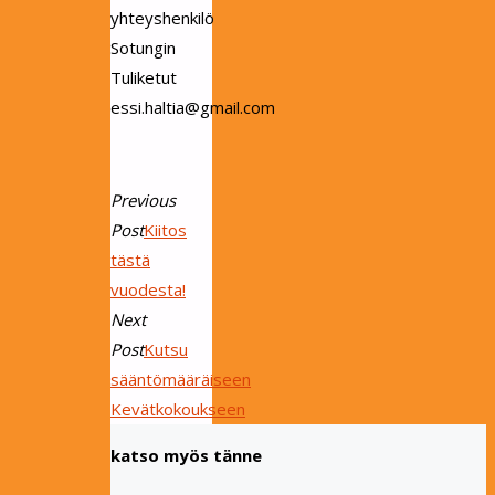
yhteyshenkilö
Sotungin
Tuliketut
essi.haltia@gmail.com
Previous
Post
Kiitos
tästä
vuodesta!
Next
Post
Kutsu
sääntömääräiseen
Kevätkokoukseen
katso myös tänne