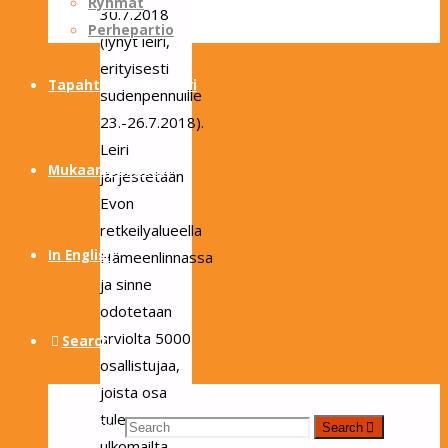
Ryhmät
30.7.2018
Perhepartio
(lyhyt leiri,
erityisesti
Tapahtumakalenteri
sudenpennuille
23.-26.7.2018).
Leiri
Mukaan partioon
järjestetään
Evon
retkeilyalueella
In English
Hämeenlinnassa
ja sinne
odotetaan
arviolta 5000
Search
osallistujaa,
joista osa
tulee
Search for:
Search
ulkomailta.