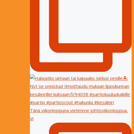
Tänä viikonloppuna vietimme johtisviikonloppua.
Vi