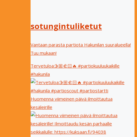
sotungintuliketut
Vantaan parasta partiota Hakunilan suuralueella!
Tuu mukaan!
Tervetuloa🫱🏼‍🫲🏻🔥 #partiokuuluukaikille
#hakunila
Huomenna viimeinen päivä ilmoittautua
kesäleirille