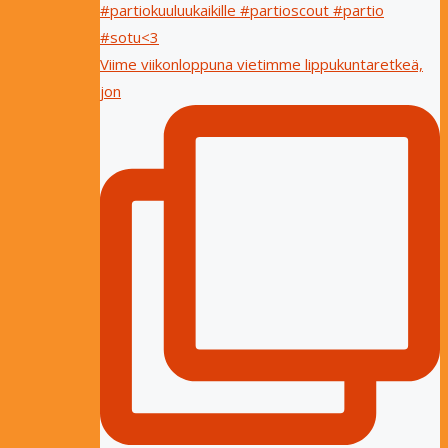
Viime viikonloppuna vietimme lippukuntaretkeä,
jon