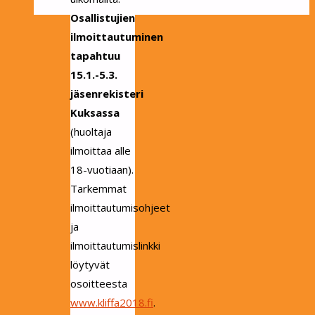
Osallistujien
ilmoittautuminen
tapahtuu
15.1.-5.3.
jäsenrekisteri
Kuksassa
(huoltaja
ilmoittaa alle
18-vuotiaan).
Tarkemmat
ilmoittautumisohjeet
ja
ilmoittautumislinkki
löytyvät
osoitteesta
www.kliffa2018.fi
.