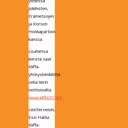
yhdessä
Jokihisten,
Erämetsojen
ja Korson
Honkapartion
kanssa.
Lisätietoa
leiristä saat
Kliffa-
yhteyshenkilöltä
sekä leirin
nettisivuilta:
www.kliffa2018.fi.
Leiriterveisin,
Essi Haltia
Kliffa-