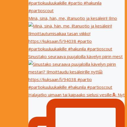
Minä, sinä, hän, me, iltanuotio ja kesäleiri! Ilmo
Sinustako seuraava puujaloilla kävelyn piirin mest
Halajatko uimaan tai kaipaako sielusi vesille🏝 Nyt