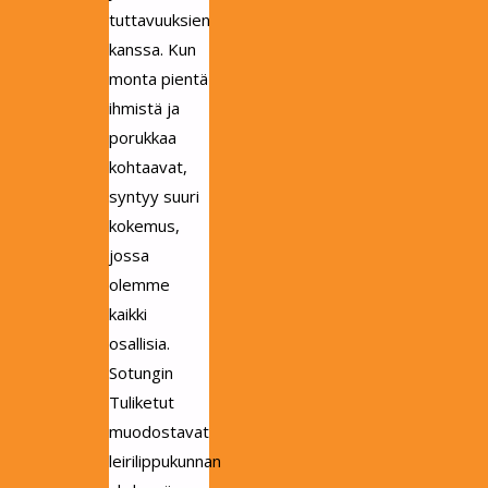
tuttavuuksien
kanssa. Kun
monta pientä
ihmistä ja
porukkaa
kohtaavat,
syntyy suuri
kokemus,
jossa
olemme
kaikki
osallisia.
Sotungin
Tuliketut
muodostavat
leirilippukunnan