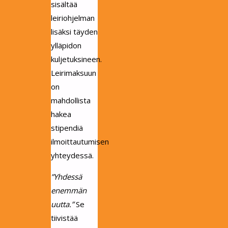
sisältää
leiriohjelman
lisäksi täyden
ylläpidon
kuljetuksineen.
Leirimaksuun
on
mahdollista
hakea
stipendiä
ilmoittautumisen
yhteydessä.
”Yhdessä
enemmän
uutta.”
Se
tiivistää