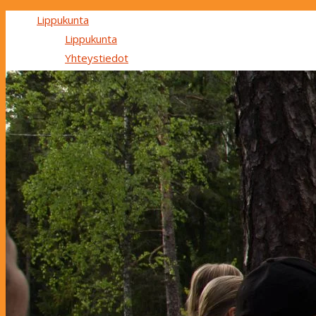
Lippukunta
Lippukunta
Yhteystiedot
Maksut ja stipendit
Ryhmät
Ryhmät
Perhepartio
Tapahtumakalenteri
Mukaan partioon
In English
Search
Search for:
Search