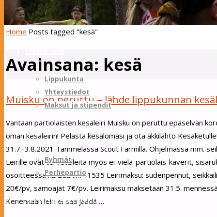
Skip to content
Sotungin Tuliketut
Home
Posts tagged "kesä"
Lippukunta
Avainsana:
kesä
Lippukunta
Yhteystiedot
Muisku on peruttu – lähde lippukunnan kesälei
Maksut ja stipendit
Vantaan partiolaisten kesäleiri Muisku on peruttu epäselvän koro
Ryhmät
oman kesäleirin! Pelasta kesälomasi ja ota äkkilähtö Kesäketulle
31.7.-3.8.2021 Tammelassa Scout Farmilla. Ohjelmassa mm. seikka
Ryhmät
Leirille ovat tervetulleita myös ei-vielä-partiolais-kaverit, sisar
Perhepartio
osoitteessa kuksaan.fi/41535 Leirimaksu: sudenpennut, seikkailij
20€/pv, samoajat 7€/pv. Leirimaksu maksetaan 31.5. mennessä li
Tapahtumakalenteri
Kenenkään leiri ei saa jäädä …