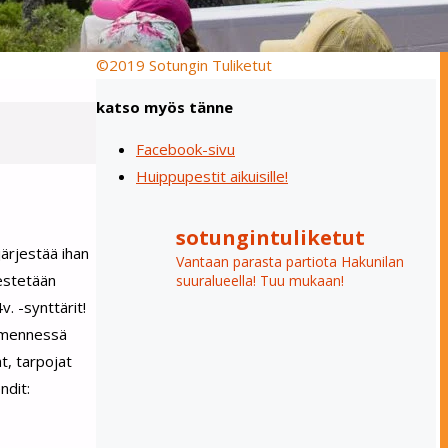
©2019 Sotungin Tuliketut
katso myös tänne
Facebook-sivu
Huippupestit aikuisille!
sotungintuliketut
järjestää ihan
Vantaan parasta partiota Hakunilan
jestetään
suuralueella! Tuu mukaan!
. -synttärit!
5. mennessä
t, tarpojat
ndit: