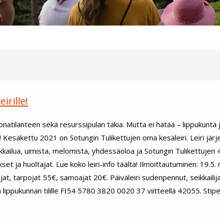
rille!
natilanteen sekä resurssipulan takia. Mutta ei hätää – lippukunta 
! Kesäkettu 2021 on Sotungin Tulikettujen oma kesäleiri. Leiri jär
ilua, uimista, melomista, yhdessäoloa ja Sotungin Tulikettujen 4v
ukset ja huoltajat. Lue koko leiri-info täältä! Ilmoittautuminen: 19.
at, tarpojat 55€, samoajat 20€. Päiväleiri sudenpennut, seikkailija
ppukunnan tilille FI54 5780 3820 0020 37 viitteellä 42055. Stipe