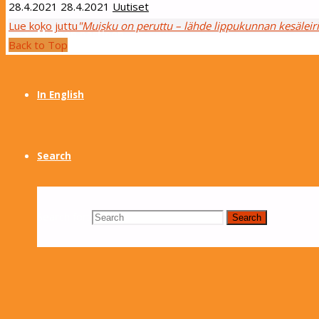
28.4.2021
28.4.2021
Uutiset
Lue koko juttu
"Muisku on peruttu – lähde lippukunnan kesäleiril
Mukaan partioon
Back to Top
In English
Search
Search for:
Search