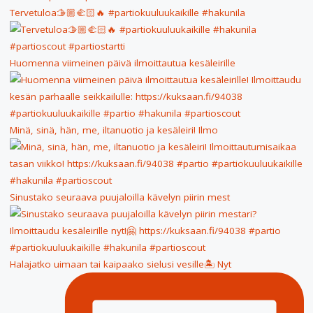
Tervetuloa🫱🏼‍🫲🏻🔥 #partiokuuluukaikille #hakunila
Huomenna viimeinen päivä ilmoittautua kesäleirille
Minä, sinä, hän, me, iltanuotio ja kesäleiri! Ilmo
Sinustako seuraava puujaloilla kävelyn piirin mest
Halajatko uimaan tai kaipaako sielusi vesille🏝 Nyt