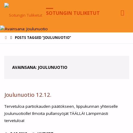
SOTUNGIN TULIKETUT
HOME
POSTS TAGGED "JOULUNUOTIO"
AVAINSANA:
JOULUNUOTIO
Joulunuotio 12.12.
Tervetuloa partiokauden päätökseen, lippukunnan yhteiselle
Joulunuotiolle! Ilmoita pullansyöjät TÄÄLLÄ! Lämpimästi
tervetuloa!