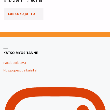
8.12.2018
UUTISET
LUE KOKO JUTTU
"JOULUNUOTIO
12.12."
KATSO MYÖS TÄNNE
Facebook-sivu
Huippupestit aikuisille!