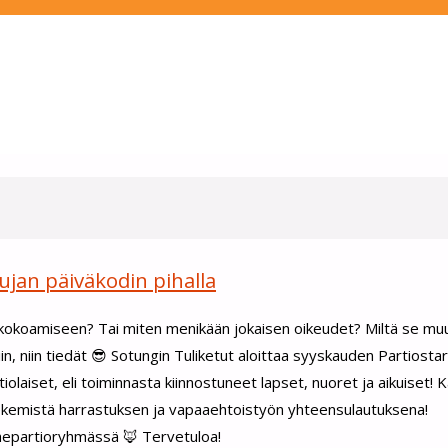
ujan päiväkodin pihalla
 kokoamiseen? Tai miten menikään jokaisen oikeudet? Miltä se muu
, niin tiedät 😎 Sotungin Tuliketut aloittaa syyskauden Partiostartil
laiset, eli toiminnasta kiinnostuneet lapset, nuoret ja aikuiset! Ka
 tekemistä harrastuksen ja vapaaehtoistyön yhteensulautuksena!
rhepartioryhmässä 🦊 Tervetuloa!