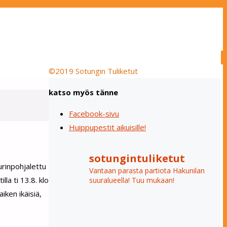
©2019 Sotungin Tuliketut
katso myös tänne
Facebook-sivu
Huippupestit aikuisille!
sotungintuliketut
rinpohjalettu
Vantaan parasta partiota Hakunilan
la ti 13.8. klo
suuralueella! Tuu mukaan!
iken ikäisiä,