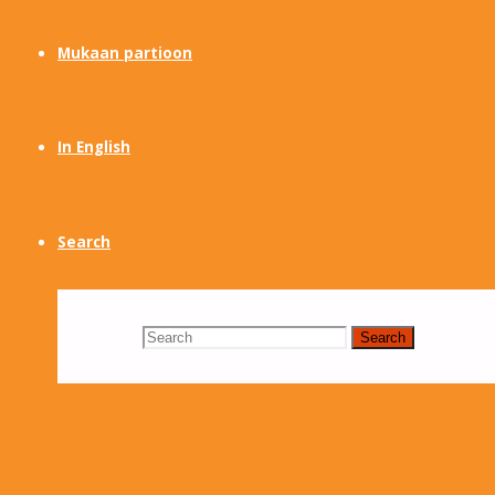
Mukaan partioon
In English
Search
Search for:
Search