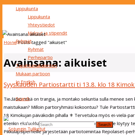
Lippukunta
Lippukunta
Yhteystiedot
Maksut ja stipendit
Ryhmät
Home
Posts tagged "aikuiset"
Ryhmät
Perhepartio
Avainsana:
aikuiset
Tapahtumakalenteri
Mukaan partioon
In English
Syyskauden Partiostartti ti 13.8. klo 18 Kimok
Search
Tiedätkö mikä on trangia, ja montako sekuntia sulla menee sen
maistuikaan? Milloin partioryhmäsi kokoontuu? Tule Partiostarttiin
18 Kimokujan päiväkodin pihalla ⚜️ Tervetuloa myös ei-vielä-partio
etenkin ekaluokkalaisia, mahtuu mukaan. Myös aikuisille löytyy
Search for:
Search
Pikkulapsiperheille järjestetään partiotoimintaa Repolaiset-pe