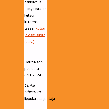
äänioikeus.
Esityslista on
kutsun
liitteenä
tässä:
Kutsu
ja esityslista
(päiv.)
Hallituksen
puolesta
6.11.2024
Eerika
Kihlström
lippukunnanjohtaja