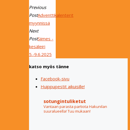
Previous
Post
Adventtikalenterit
myynnissä
Next
Post
Siimes -
kesäleiri
5.-9.6.2025
katso myös tänne
Facebook-sivu
Huippupestit aikuisille!
sotungintuliketut
Vantaan parasta partiota Hakunilan
suuralueella! Tuu mukaan!