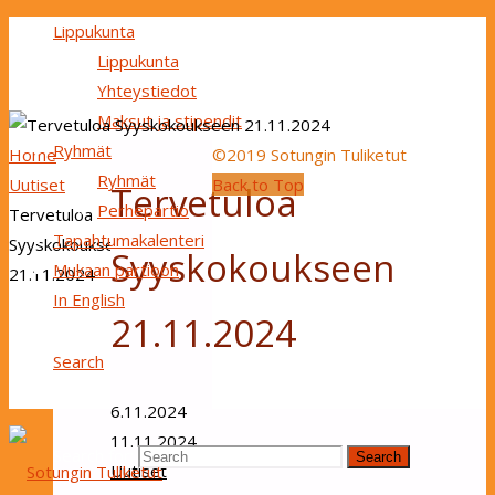
Lippukunta
Lippukunta
Yhteystiedot
Maksut ja stipendit
Ryhmät
Home
©2019 Sotungin Tuliketut
Ryhmät
Uutiset
Back to Top
Tervetuloa
Perhepartio
Tervetuloa
Tapahtumakalenteri
Syyskokoukseen
Syyskokoukseen
Mukaan partioon
21.11.2024
In English
21.11.2024
Search
6.11.2024
11.11.2024
Search for:
Search
Uutiset