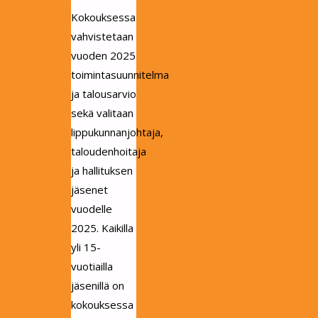
Kokouksessa
vahvistetaan
vuoden 2025
toimintasuunnitelma
ja talousarvio
sekä valitaan
lippukunnanjohtaja,
taloudenhoitaja
ja hallituksen
jäsenet
vuodelle
2025. Kaikilla
yli 15-
vuotiailla
jäsenillä on
kokouksessa