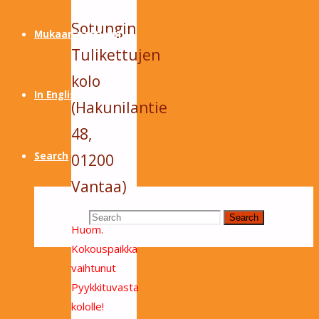
Sotungin
Mukaan partioon
Tulikettujen
kolo
In English
(Hakunilantie
48,
Search
01200
Vantaa)
Search for:
Search
Huom.
Kokouspaikka
vaihtunut
Pyykkituvasta
kololle!