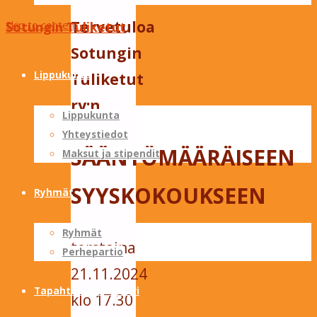
Tervetuloa
Skip to content
Sotungin Tuliketut
Sotungin
Lippukunta
Tuliketut
ry:n
Lippukunta
Yhteystiedot
SÄÄNTÖMÄÄRÄISEEN
Maksut ja stipendit
SYYSKOKOUKSEEN
Ryhmät
Ryhmät
torstaina
Perhepartio
21.11.2024
Tapahtumakalenteri
klo 17.30