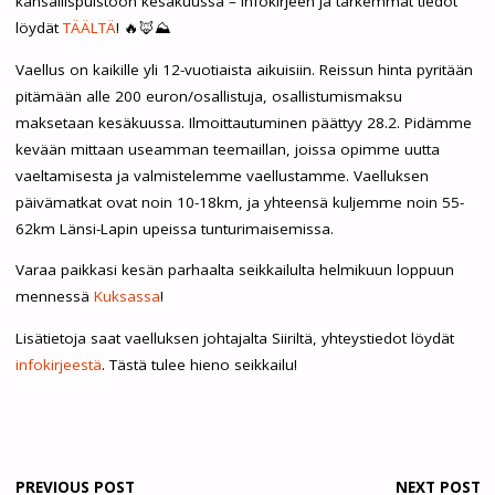
kansallispuistoon kesäkuussa – infokirjeen ja tarkemmat tiedot
löydät
TÄÄLTÄ
! 🔥🦊⛰️
Vaellus on kaikille yli 12-vuotiaista aikuisiin. Reissun hinta pyritään
pitämään alle 200 euron/osallistuja, osallistumismaksu
maksetaan kesäkuussa. Ilmoittautuminen päättyy 28.2. Pidämme
kevään mittaan useamman teemaillan, joissa opimme uutta
vaeltamisesta ja valmistelemme vaellustamme. Vaelluksen
päivämatkat ovat noin 10-18km, ja yhteensä kuljemme noin 55-
62km Länsi-Lapin upeissa tunturimaisemissa.
Varaa paikkasi kesän parhaalta seikkailulta helmikuun loppuun
mennessä
Kuksassa
!
Lisätietoja saat vaelluksen johtajalta Siiriltä, yhteystiedot löydät
infokirjeestä
. Tästä tulee hieno seikkailu!
PREVIOUS POST
NEXT POST