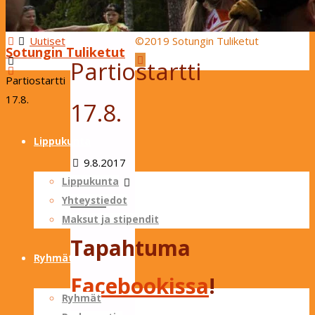
Search
Home
Uutiset
©2019 Sotungin Tuliketut
Sotungin Tuliketut
Back
for:
Partiostartti
to
Partiostartti
Top
17.8.
17.8.
Skip
to
Lippukunta
content
9.8.2017
17.8.2017
Lippukunta
Yhteystiedot
Uutiset
Maksut ja stipendit
Tapahtuma
Ryhmät
Facebookissa
!
Ryhmät