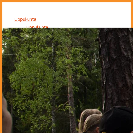
Lippukunta
Lippukunta
Yhteystiedot
Maksut ja stipendit
Ryhmät
Ryhmät
Perhepartio
Tapahtumakalenteri
Mukaan partioon
In English
Search
Search