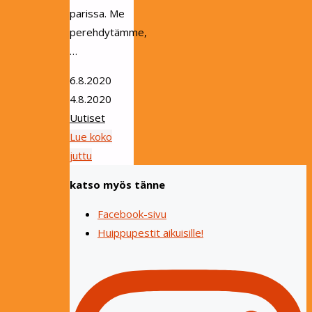
parissa. Me
perehdytämme,
…
6.8.2020
4.8.2020
Uutiset
Lue koko
"Uusia
juttu
aikuisia
katso myös tänne
tarvitaan
viikkotoimintaan!"
Facebook-sivu
Huippupestit aikuisille!