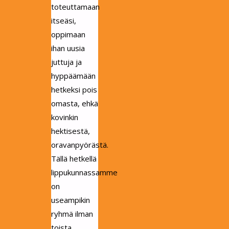
toteuttamaan
itseäsi,
oppimaan
ihan uusia
juttuja ja
hyppäämään
hetkeksi pois
omasta, ehkä
kovinkin
hektisestä,
oravanpyörästä.
Tällä hetkellä
lippukunnassamme
on
useampikin
ryhmä ilman
toista