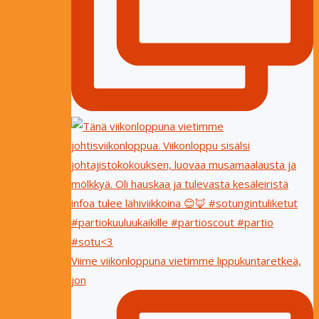
Viime viikonloppuna vietimme lippukuntaretkeä,
jon