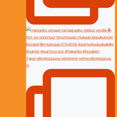
Tänä viikonloppuna vietimme johtisviikonloppua.
Vi