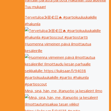
Tuu mukaan!
Tervetuloa🫱🏼‍🫲🏻🔥 #partiokuuluukaikille
#hakunila
Huomenna viimeinen päivä ilmoittautua
kesäleirille
Minä, sinä, hän, me, iltanuotio ja kesäleiri! Ilmo