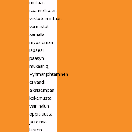
mukaan
säännölliseen
viikkotoimintaan,
varmistat
samalla
myös oman
lapsesi
pääsyn
mukaan ;))
Ryhmänjohtaminen
ei vaadi
aikaisempaa
kokemusta,
vain halun
oppia uutta
ja toimia
lasten