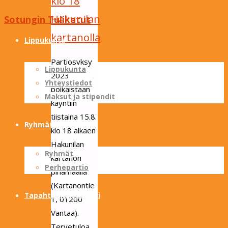
klo 18
Hakunilan
Sotungin Tuliketut
Skip
kartanolla
to
Lippukunta
content
Partiosyksy
Lippukunta
2023
Yhteystiedot
polkaistaan
Maksut ja stipendit
käyntiin
tiistaina 15.8.
Ryhmät
klo 18 alkaen
Hakunilan
Ryhmät
kartanon
Perhepartio
pihamaalla
(Kartanontie
Tapahtumakalenteri
1, 01200
Vantaa).
Tervetuloa