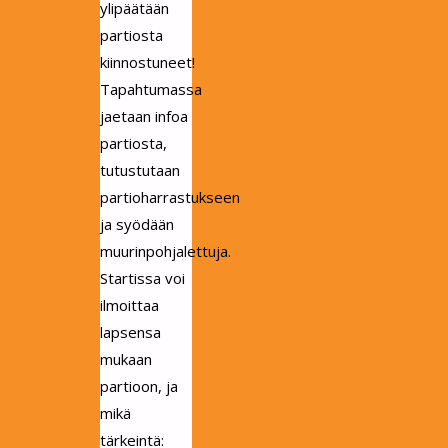
ylipäätään
partiosta
kiinnostuneet!
Tapahtumassa
jaetaan infoa
partiosta,
tutustutaan
partioharrastukseen
ja syödään
muurinpohjalettuja.
Startissa voi
ilmoittaa
lapsensa
mukaan
partioon, ja
mikä
tärkeintä: