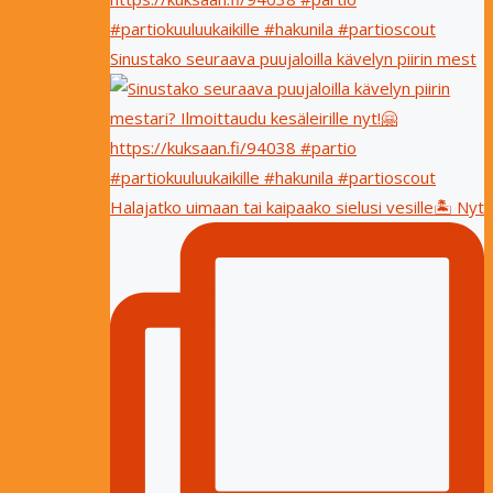
Sinustako seuraava puujaloilla kävelyn piirin mest
Halajatko uimaan tai kaipaako sielusi vesille🏝 Nyt