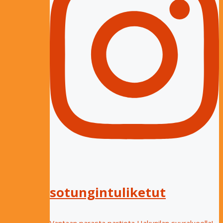
sotungintuliketut
Vantaan parasta partiota Hakunilan suuralueella!