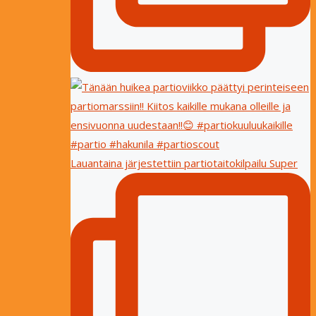
Lauantaina järjestettiin partiotaitokilpailu Super