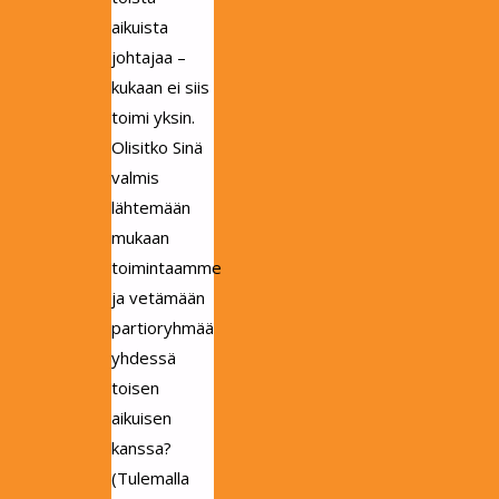
aikuista
johtajaa –
kukaan ei siis
toimi yksin.
Olisitko Sinä
valmis
lähtemään
mukaan
toimintaamme
ja vetämään
partioryhmää
yhdessä
toisen
aikuisen
kanssa?
(Tulemalla