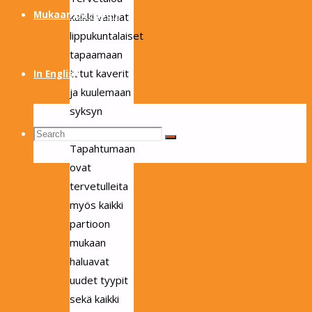
Mukaan partioon
kaikki vanhat
lippukuntalaiset
tapaamaan
tutut kaverit
In English
ja kuulemaan
syksyn
jutuista!
Search
Search
Search
Tapahtumaan
ovat
tervetulleita
for:
myös kaikki
partioon
mukaan
haluavat
uudet tyypit
sekä kaikki