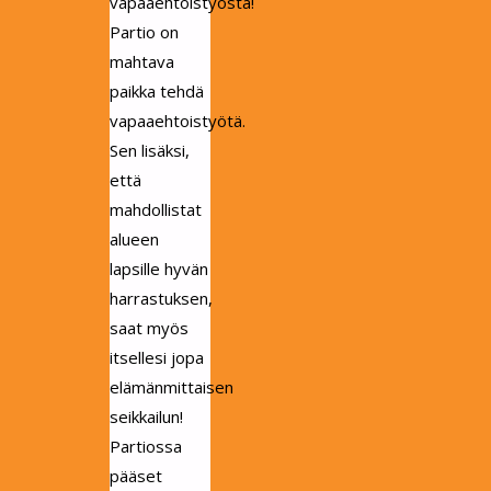
vapaaehtoistyöstä!
Partio on
mahtava
paikka tehdä
vapaaehtoistyötä.
Sen lisäksi,
että
mahdollistat
alueen
lapsille hyvän
harrastuksen,
saat myös
itsellesi jopa
elämänmittaisen
seikkailun!
Partiossa
pääset