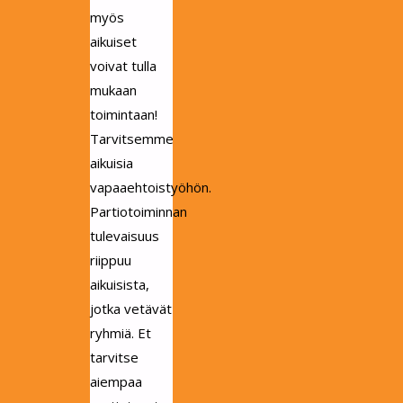
myös
aikuiset
voivat tulla
mukaan
toimintaan!
Tarvitsemme
aikuisia
vapaaehtoistyöhön.
Partiotoiminnan
tulevaisuus
riippuu
aikuisista,
jotka vetävät
ryhmiä. Et
tarvitse
aiempaa