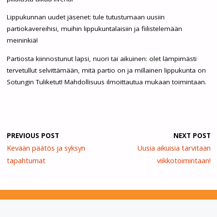
Lippukunnan uudet jäsenet: tule tutustumaan uusiin
partiokavereihisi, muihin lippukuntalaisiin ja fiilistelemään
meininkiä!
Partiosta kiinnostunut lapsi, nuori tai aikuinen: olet lämpimästi
tervetullut selvittämään, mitä partio on ja millainen lippukunta on
Sotungin Tuliketut! Mahdollisuus ilmoittautua mukaan toimintaan.
PREVIOUS POST
NEXT POST
Kevään päätös ja syksyn
Uusia aikuisia tarvitaan
tapahtumat
viikkotoimintaan!