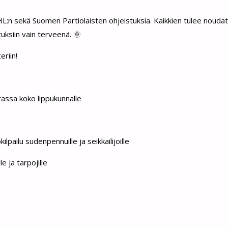
 sekä Suomen Partiolaisten ohjeistuksia. Kaikkien tulee noudat
tuksiin vain terveenä. 🌞
eriin!
assa koko lippukunnalle
lpailu sudenpennuille ja seikkailijoille
e ja tarpojille