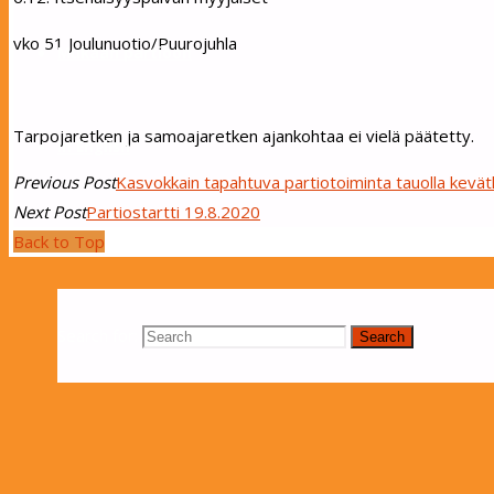
vko 51 Joulunuotio/Puurojuhla
Mukaan partioon
Tarpojaretken ja samoajaretken ajankohtaa ei vielä päätetty.
In English
Previous Post
Kasvokkain tapahtuva partiotoiminta tauolla kevä
Next Post
Partiostartti 19.8.2020
Back to Top
Search
Search for:
Search