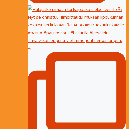
Tänä viikonloppuna vietimme johtisviikonloppua.
Vi