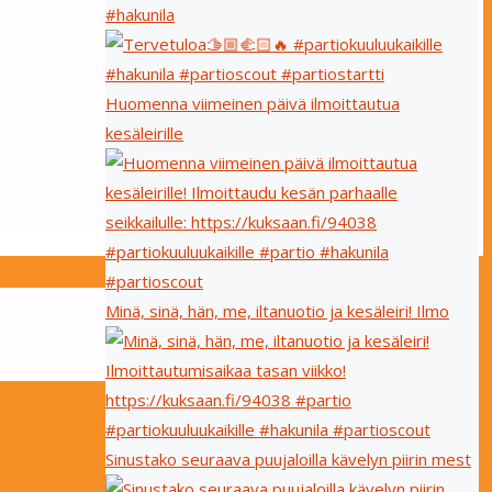
#hakunila
Huomenna viimeinen päivä ilmoittautua
kesäleirille
Minä, sinä, hän, me, iltanuotio ja kesäleiri! Ilmo
Sinustako seuraava puujaloilla kävelyn piirin mest