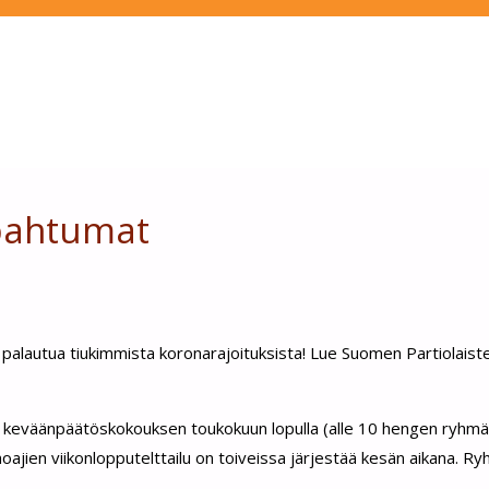
apahtumat
a palautua tiukimmista koronarajoituksista! Lue Suomen Partiolaist
an keväänpäätöskokouksen toukokuun lopulla (alle 10 hengen ryhmät
jien viikonlopputelttailu on toiveissa järjestää kesän aikana. R