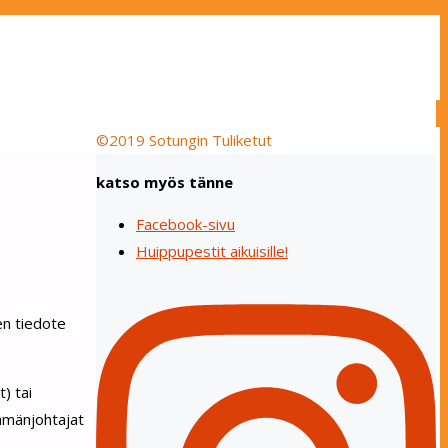
©2019 Sotungin Tuliketut
katso myös tänne
Facebook-sivu
Huippupestit aikuisille!
en tiedote
) tai
yhmänjohtajat