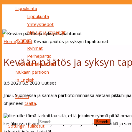
Lippukunta
Lippukunta
Yhteystiedot
Maksut ja stipendit
Ryhmät
Home
Uutiset
Kevään päätös ja syksyn tapahtumat
Ryhmät
Perhepartio
Kevään päätös ja syksyn t
Tapahtumakalenteri
Mukaan partioon
In English
8.5.2020
8.5.2020
Uutiset
Jihuu, Suomessa ja samalla partiotoiminnassa aletaan pikkuhilja
Search
ohjeineen
täältä
.
Tuliketuille tämä tarkoittaa sitä, että jokainen ryhmä pitää om
Search for:
Search
kesäkuussa (isommat ryhmät). Myös ryhmien päiväretkiä ja samoa
ja luotsit infoavat niistä!