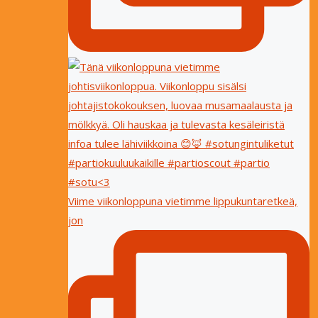
Viime viikonloppuna vietimme lippukuntaretkeä,
jon