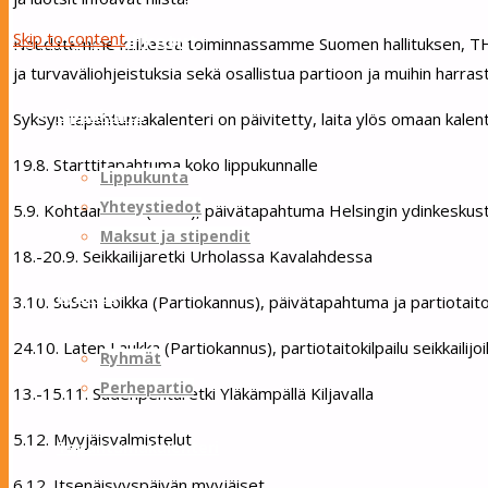
Skip to content
Sotungin Tuliketut
Noudatamme kaikessa toiminnassamme Suomen hallituksen, THL:n
ja turvaväliohjeistuksia sekä osallistua partioon ja muihin harras
Lippukunta
Syksyn tapahtumakalenteri on päivitetty, laita ylös omaan kalent
19.8. Starttitapahtuma koko lippukunnalle
Lippukunta
Yhteystiedot
5.9. Kohtaaminen (PäPa), päivätapahtuma Helsingin ydinkeskust
Maksut ja stipendit
18.-20.9. Seikkailijaretki Urholassa Kavalahdessa
Ryhmät
3.10. SuSen Loikka (Partiokannus), päivätapahtuma ja partiotaitoki
24.10. Laten Laukka (Partiokannus), partiotaitokilpailu seikkailijoill
Ryhmät
Perhepartio
13.-15.11. Sudenpenturetki Yläkämpällä Kiljavalla
5.12. Myyjäisvalmistelut
Tapahtumakalenteri
6.12. Itsenäisyyspäivän myyjäiset