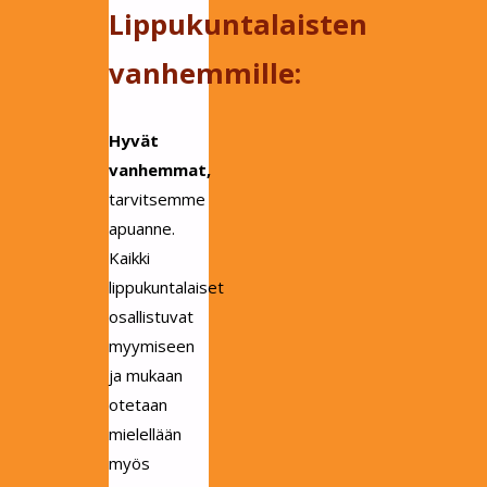
Lippukuntalaisten
vanhemmille:
Hyvät
vanhemmat,
tarvitsemme
apuanne.
Kaikki
lippukuntalaiset
osallistuvat
myymiseen
ja mukaan
otetaan
mielellään
myös