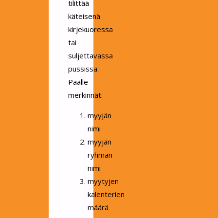
tilittää
käteisenä
kirjekuoressa
tai
suljettavassa
pussissa.
Päälle
merkinnät:
myyjän
nimi
myyjän
ryhmän
nimi
myytyjen
kalenterien
määrä