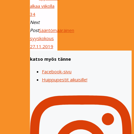
alkaa viikolla
34
Next
Post
Sääntömääräinen
syyskokous
27.11.2019
katso myös tänne
Facebook-sivu
Huippupestit aikuisille!