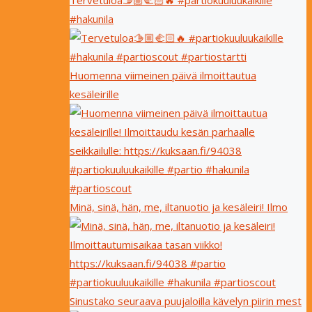
Tervetuloa🫱🏼‍🫲🏻🔥 #partiokuuluukaikille
#hakunila
Huomenna viimeinen päivä ilmoittautua
kesäleirille
Minä, sinä, hän, me, iltanuotio ja kesäleiri! Ilmo
Sinustako seuraava puujaloilla kävelyn piirin mest