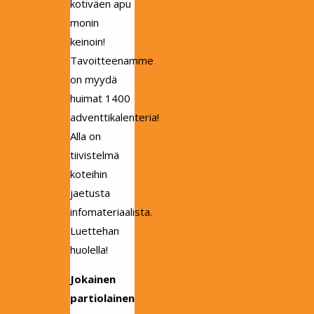
kotiväen apu
monin
keinoin!
Tavoitteenamme
on myydä
huimat 1400
adventtikalenteria!
Alla on
tiivistelmä
koteihin
jaetusta
infomateriaalista.
Luettehan
huolella!
Jokainen
partiolainen