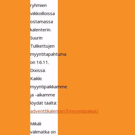
ryhmien
viikkoilloissa
ostamassa
kalenterin.
Suurin
Tulikettujen
myyntitapahtuma
on 16.11.
Dixissä.
Kaikki
myyntipaikkamme
ja -aikamme
löydät täältä:
adventtikalenteri.fi/myyntipaikat/
Mikäli
välimatka on