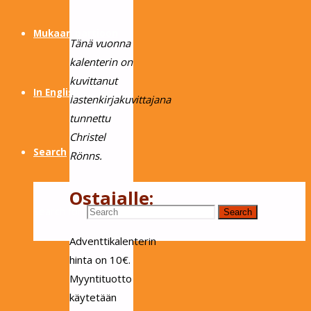
Mukaan partioon
Tänä vuonna
kalenterin on
kuvittanut
In English
lastenkirjakuvittajana
tunnettu
Christel
Search
Rönns.
Ostajalle:
Search for:
Search
Adventtikalenterin
hinta on 10€.
Myyntituotto
käytetään