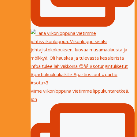
Viime viikonloppuna vietimme lippukuntaretkeä,
jon