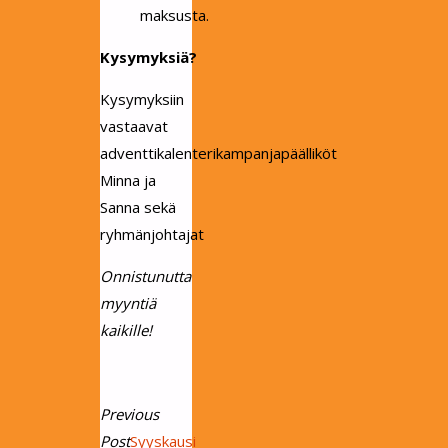
maksusta.
Kysymyksiä?
Kysymyksiin
vastaavat
adventtikalenterikampanjapäälliköt
Minna ja
Sanna sekä
ryhmänjohtajat
Onnistunutta
myyntiä
kaikille!
Previous
Post
Syyskausi