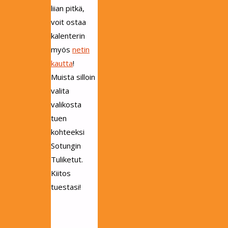
liian pitkä,
voit ostaa
kalenterin
myös
netin
kautta
!
Muista silloin
valita
valikosta
tuen
kohteeksi
Sotungin
Tuliketut.
Kiitos
tuestasi!