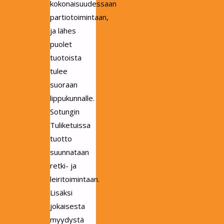
kokonaisuudessaan
partiotoimintaan,
ja lähes
puolet
tuotoista
tulee
suoraan
lippukunnalle.
Sotungin
Tuliketuissa
tuotto
suunnataan
retki- ja
leiritoimintaan.
Lisäksi
jokaisesta
myydystä