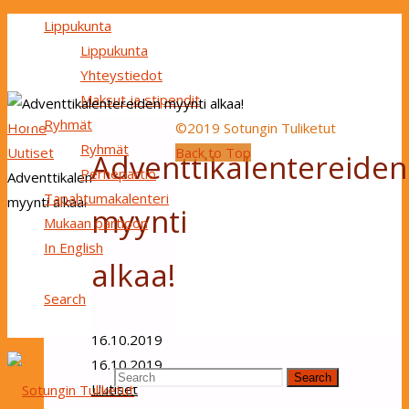
Lippukunta
Lippukunta
Yhteystiedot
Maksut ja stipendit
Ryhmät
Home
©2019 Sotungin Tuliketut
Ryhmät
Uutiset
Back to Top
Adventtikalentereiden
Perhepartio
Adventtikalentereiden
Tapahtumakalenteri
myynti alkaa!
myynti
Mukaan partioon
In English
alkaa!
Search
16.10.2019
16.10.2019
Search for:
Search
Uutiset