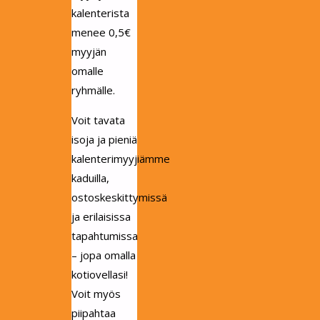
kalenterista
menee 0,5€
myyjän
omalle
ryhmälle.
Voit tavata
isoja ja pieniä
kalenterimyyjiämme
kaduilla,
ostoskeskittymissä
ja erilaisissa
tapahtumissa
– jopa omalla
kotiovellasi!
Voit myös
piipahtaa