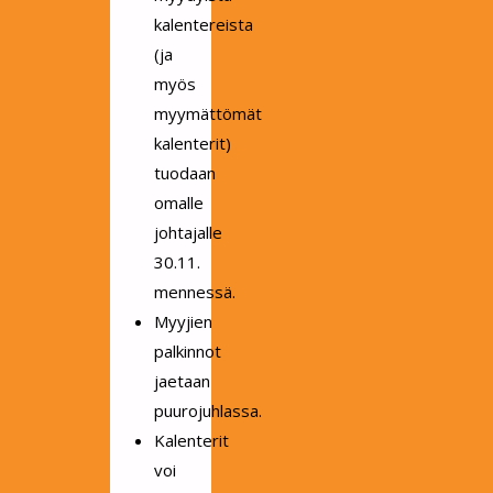
kalentereista
(ja
myös
myymättömät
kalenterit)
tuodaan
omalle
johtajalle
30.11.
mennessä.
Myyjien
palkinnot
jaetaan
puurojuhlassa.
Kalenterit
voi