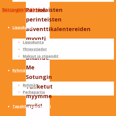
Partiolaisten
Skip to content
Sotungin Tuliketut
perinteisten
Lippukunta
adventtikalentereiden
myynti
Lippukunta
on
Yhteystiedot
Maksut ja stipendit
alkanut!
Me
Ryhmät
Sotungin
Tuliketut
Ryhmät
Perhepartio
myymme
myös!
Tapahtumakalenteri