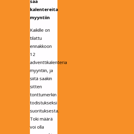
saa
kalentereita
myyntiin
Kaikille on
tilattu
ennakkoon
12
adventtikalenteria
myyntiin, ja
siitä saakin
sitten
tonttumerkin
todistukseksi
suorituksesta.
Toki määrä
voi olla