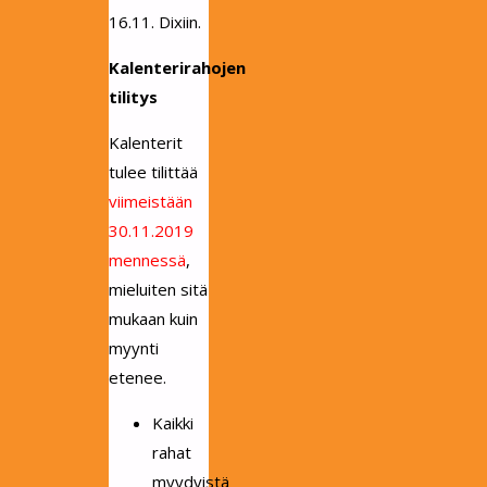
16.11. Dixiin.
Kalenterirahojen
tilitys
Kalenterit
tulee tilittää
viimeistään
30.11.2019
mennessä
,
mieluiten sitä
mukaan kuin
myynti
etenee.
Kaikki
rahat
myydyistä