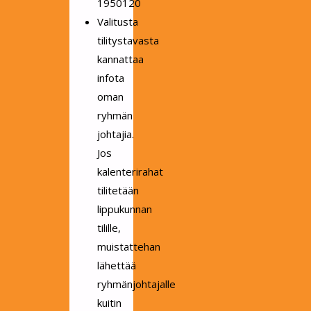
1950120
Valitusta
tilitystavasta
kannattaa
infota
oman
ryhmän
johtajia.
Jos
kalenterirahat
tilitetään
lippukunnan
tilille,
muistattehan
lähettää
ryhmänjohtajalle
kuitin