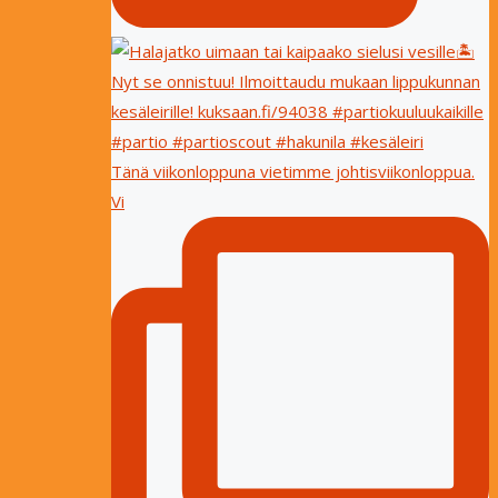
Tänä viikonloppuna vietimme johtisviikonloppua.
Vi