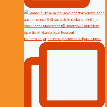
Lauantaina järjestettiin partiotaitokilpailu Super