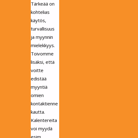
Tärkeää on
kohtelias
käytös,
turvallisuus
ja myynnin
mielekkyys.
Toivomme
lisäksi, että
voitte
edistää
myyntiä
omien
kontaktienne
kautta.
Kalentereita
voi myydä
esim.