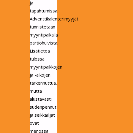
ja
tapahtumissa.
Adventtikalenterimyyjät
tunnistetaan
myyntipaikalla
partiohuivista.
Lisätietoa
tulossa
myyntipaikkojen
ja -aikojen
tarkennuttua,
mutta
alustavasti
sudenpennut
ja seikkailijat
ovat
menossa