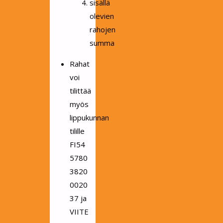
sisällä
olevien
rahojen
summa
Rahat
voi
tilittää
myös
lippukunnan
tilille
FI54
5780
3820
0020
37 ja
VIITE