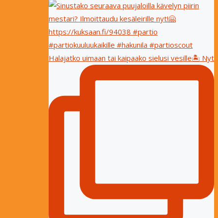
Halajatko uimaan tai kaipaako sielusi vesille🏝 Nyt