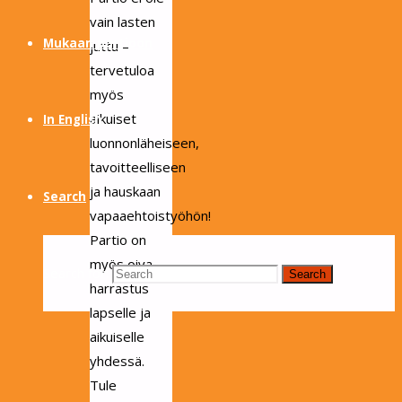
vain lasten
Mukaan partioon
juttu –
tervetuloa
myös
aikuiset
In English
luonnonläheiseen,
tavoitteelliseen
ja hauskaan
Search
vapaaehtoistyöhön!
Partio on
myös oiva
Search for:
Search
harrastus
lapselle ja
aikuiselle
yhdessä.
Tule