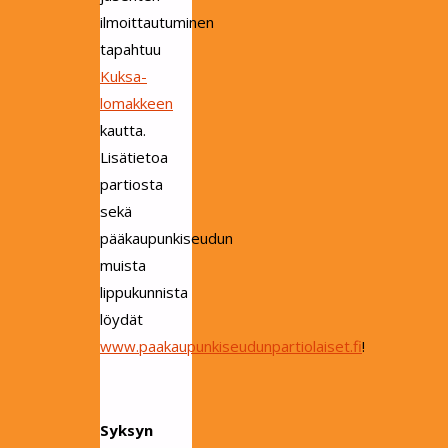
ilmoittautuminen
tapahtuu
Kuksa-
lomakkeen
kautta.
Lisätietoa
partiosta
sekä
pääkaupunkiseudun
muista
lippukunnista
löydät
www.paakaupunkiseudunpartiolaiset.fi
!
Syksyn