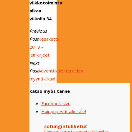
viikkotoiminta
alkaa
viikolla 34.
Previous
Post
Kesäkettu
2019 –
leirikirjeet
Next
Post
Adventtikalentereiden
myynti alkaa!
katso myös tänne
Facebook-sivu
Huippupestit aikuisille!
sotungintuliketut
Vantaan parasta partiota Hakunilan