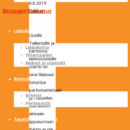
6.8.2019
Skip to content
Sotungin Tuliketut
Uutiset
Lippukunta
Uusille
Tuliketuille ja
Lippukunta
partiosta
Yhteystiedot
kiinnostuneille
Maksut ja stipendit
Startti on
oiva tilaisuus
Ryhmät
tutustua
partiotoimintaan
Ryhmät
ja Hakunilan
Perhepartio
suuralueen
ainoaan
Tapahtumakalenteri
lippukuntaan.
Partio ei ole