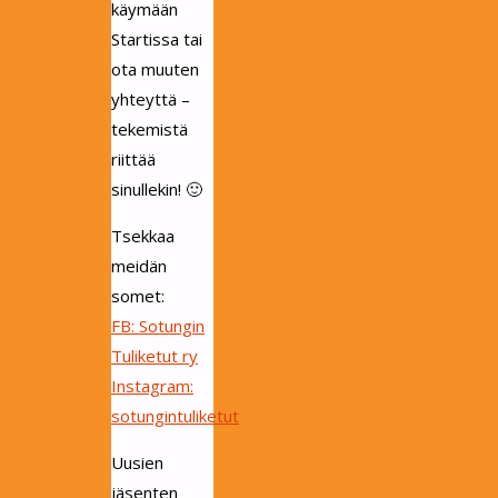
käymään
Startissa tai
ota muuten
yhteyttä –
tekemistä
riittää
sinullekin! 🙂
Tsekkaa
meidän
somet:
FB: Sotungin
Tuliketut ry
Instagram:
sotungintuliketut
Uusien
jäsenten