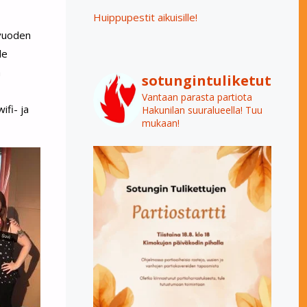
Huippupestit aikuisille!
 vuoden
le
a
sotungintuliketut
Vantaan parasta partiota
ifi- ja
Hakunilan suuralueella! Tuu
mukaan!