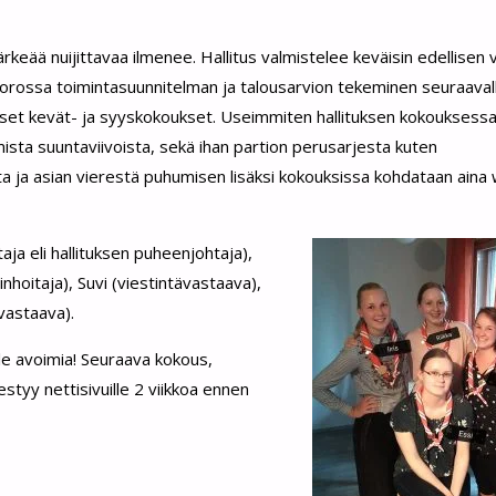
tärkeää nuijittavaa ilmenee. Hallitus valmistelee keväisin edellisen
vuorossa toimintasuunnitelman ja talousarvion tekeminen seuraaval
äiset kevät- ja syyskokoukset. Useimmiten hallituksen kokouksess
ista suuntaviivoista, sekä ihan partion perusarjesta kuten
ta ja asian vierestä puhumisen lisäksi kokouksissa kohdataan aina w
ja eli hallituksen puheenjohtaja),
rinhoitaja), Suvi (viestintävastaava),
vastaava).
le avoimia! Seuraava kokous,
tyy nettisivuille 2 viikkoa ennen