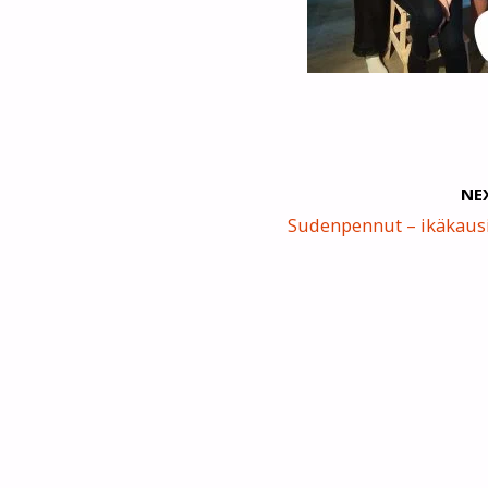
NE
Sudenpennut – ikäkausi