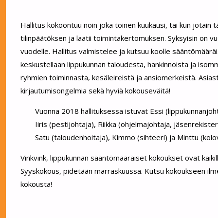
Hallitus kokoontuu noin joka toinen kuukausi, tai kun jotain 
tilinpäätöksen ja laatii toimintakertomuksen. Syksyisin on 
vuodelle. Hallitus valmistelee ja kutsuu koolle sääntömäär
keskustellaan lippukunnan taloudesta, hankinnoista ja isomm
ryhmien
toiminnasta, kesäleireistä ja ansiomerkeistä. Asias
kirjautumisongelmia sekä hyviä kokouseväitä!
Vuonna 2018 hallituksessa istuvat Essi (lippukunnanjohta
Iiris (pestijohtaja), Riikka (ohjelmajohtaja, jäsenrekiste
Satu (taloudenhoitaja), Kimmo (sihteeri) ja Minttu (kolo
Vinkvink, lippukunnan sääntömääräiset kokoukset ovat kaikil
Syyskokous, pidetään marraskuussa. Kutsu kokoukseen ilmes
kokousta!