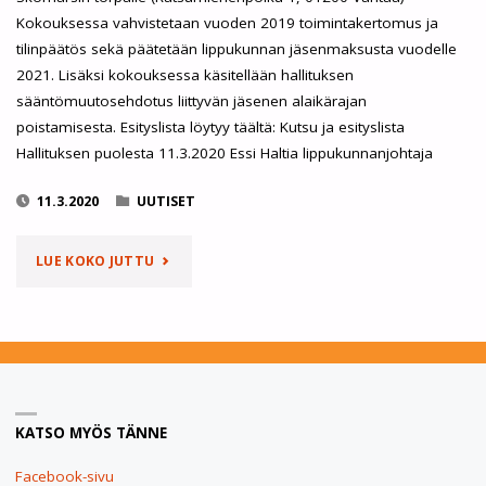
Kokouksessa vahvistetaan vuoden 2019 toimintakertomus ja
tilinpäätös sekä päätetään lippukunnan jäsenmaksusta vuodelle
2021. Lisäksi kokouksessa käsitellään hallituksen
sääntömuutosehdotus liittyvän jäsenen alaikärajan
poistamisesta. Esityslista löytyy täältä: Kutsu ja esityslista
Hallituksen puolesta 11.3.2020 Essi Haltia lippukunnanjohtaja
11.3.2020
UUTISET
"TERVETULOA
LUE KOKO JUTTU
KEVÄTKOKOUKSEEN
25.3."
KATSO MYÖS TÄNNE
Facebook-sivu