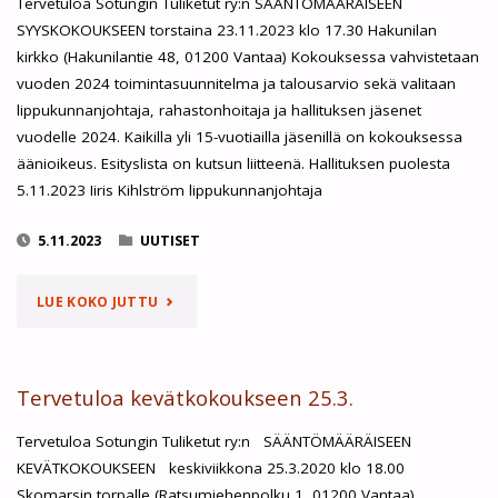
Tervetuloa Sotungin Tuliketut ry:n SÄÄNTÖMÄÄRÄISEEN
SYYSKOKOUKSEEN torstaina 23.11.2023 klo 17.30 Hakunilan
kirkko (Hakunilantie 48, 01200 Vantaa) Kokouksessa vahvistetaan
vuoden 2024 toimintasuunnitelma ja talousarvio sekä valitaan
lippukunnanjohtaja, rahastonhoitaja ja hallituksen jäsenet
vuodelle 2024. Kaikilla yli 15-vuotiailla jäsenillä on kokouksessa
äänioikeus. Esityslista on kutsun liitteenä. Hallituksen puolesta
5.11.2023 Iiris Kihlström lippukunnanjohtaja
5.11.2023
UUTISET
"TERVETULOA
LUE KOKO JUTTU
SÄÄNTÖMÄÄRÄISEEN
SYYSKOKOUKSEEN
Tervetuloa kevätkokoukseen 25.3.
23.11.2023"
Tervetuloa Sotungin Tuliketut ry:n SÄÄNTÖMÄÄRÄISEEN
KEVÄTKOKOUKSEEN keskiviikkona 25.3.2020 klo 18.00
Skomarsin torpalle (Ratsumiehenpolku 1, 01200 Vantaa)