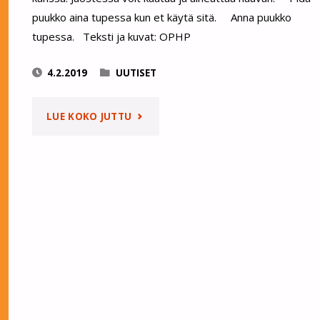
puukko aina tupessa kun et käytä sitä. Anna puukko
tupessa. Teksti ja kuvat: OPHP
4.2.2019
UUTISET
"OPHP
LUE KOKO JUTTU
VINKKAA:
NÄIN
KÄYTÄT
PUUKKOA
TURVALLISESTI"