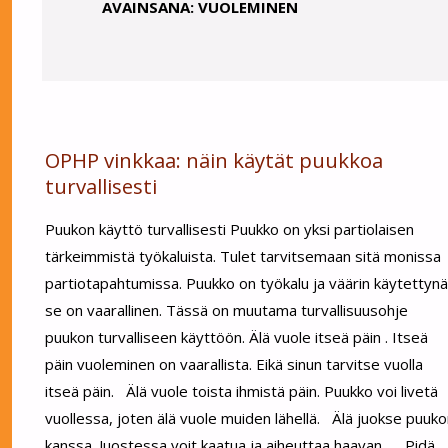
AVAINSANA:
VUOLEMINEN
OPHP vinkkaa: näin käytät puukkoa
turvallisesti
Puukon käyttö turvallisesti Puukko on yksi partiolaisen
tärkeimmistä työkaluista. Tulet tarvitsemaan sitä monissa
partiotapahtumissa. Puukko on työkalu ja väärin käytettynä
se on vaarallinen. Tässä on muutama turvallisuusohje
puukon turvalliseen käyttöön. Älä vuole itseä päin . Itseä
päin vuoleminen on vaarallista. Eikä sinun tarvitse vuolla
itseä päin. Älä vuole toista ihmistä päin. Puukko voi livetä
vuollessa, joten älä vuole muiden lähellä. Älä juokse puuk
kanssa. Juostessa voit kaatua ja aiheuttaa haavan. Pidä