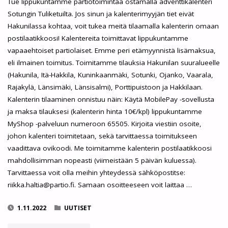
Tue lippukuntamme partiotoimintaa ostamalla adventtikalenteri
Sotungin Tuliketuilta. Jos sinun ja kalenterimyyjän tiet eivät
Hakunilassa kohtaa, voit tukea meitä tilaamalla kalenterin omaan
postilaatikkoosi! Kalentereita toimittavat lippukuntamme
vapaaehtoiset partiolaiset. Emme peri etämyynnistä lisämaksua,
eli ilmainen toimitus. Toimitamme tilauksia Hakunilan suuralueelle
(Hakunila, Itä-Hakkila, Kuninkaanmäki, Sotunki, Ojanko, Vaarala,
Rajakylä, Länsimäki, Länsisalmi), Porttipuistoon ja Hakkilaan.
Kalenterin tilaaminen onnistuu näin: Käytä MobilePay -sovellusta
ja maksa tilauksesi (kalenterin hinta 10€/kpl) lippukuntamme
MyShop -palveluun numeroon 65505. Kirjoita viestiin osoite,
johon kalenteri toimitetaan, sekä tarvittaessa toimitukseen
vaadittava ovikoodi. Me toimitamme kalenterin postilaatikkoosi
mahdollisimman nopeasti (viimeistään 5 päivän kuluessa).
Tarvittaessa voit olla meihin yhteydessä sähköpostitse:
riikka.haltia@partio.fi. Samaan osoitteeseen voit laittaa …
1.11.2022
UUTISET