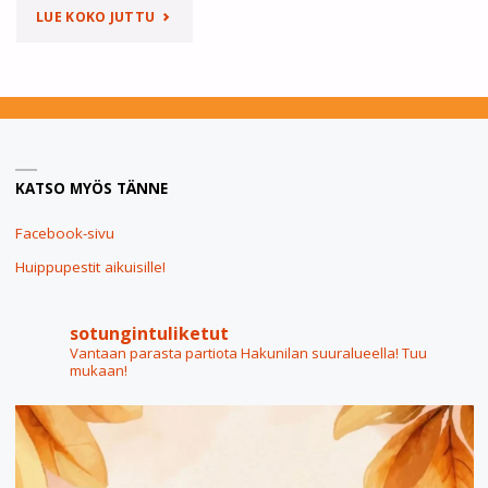
"ADVENTTIKALENTERIT
LUE KOKO JUTTU
ETÄMYYNNILLÄ
POSTILAATIKKOOSI!"
KATSO MYÖS TÄNNE
Facebook-sivu
Huippupestit aikuisille!
sotungintuliketut
Vantaan parasta partiota Hakunilan suuralueella! Tuu
mukaan!