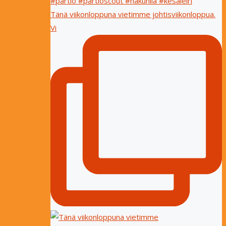
Tänä viikonloppuna vietimme johtisviikonloppua.
Vi