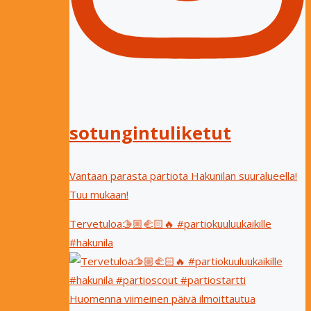
sotungintuliketut
Vantaan parasta partiota Hakunilan suuralueella!
Tuu mukaan!
Tervetuloa🫱🏼‍🫲🏻🔥 #partiokuuluukaikille
#hakunila
Huomenna viimeinen päivä ilmoittautua