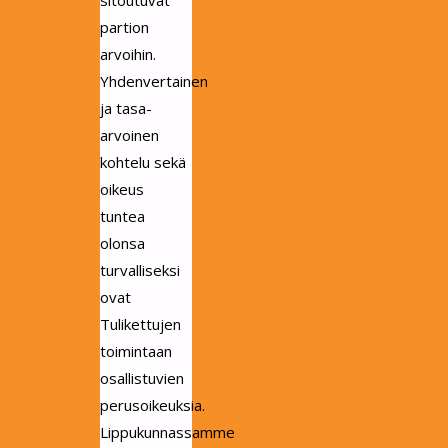
sitoutuvat
partion
arvoihin.
Yhdenvertainen
ja tasa-
arvoinen
kohtelu sekä
oikeus
tuntea
olonsa
turvalliseksi
ovat
Tulikettujen
toimintaan
osallistuvien
perusoikeuksia.
Lippukunnassamme