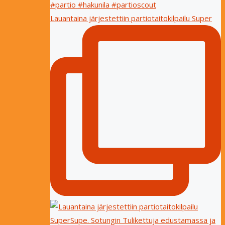
Lauantaina järjestettiin partiotaitokilpailu Super