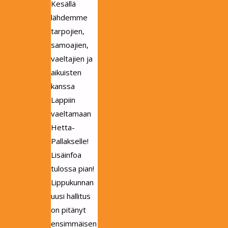
Kesällä
lähdemme
tarpojien,
samoajien,
vaeltajien ja
aikuisten
kanssa
Lappiin
vaeltamaan
Hetta-
Pallakselle!
Lisäinfoa
tulossa pian!
Lippukunnan
uusi hallitus
on pitänyt
ensimmäisen