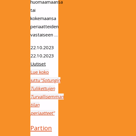
huomaamaansa
tai
kokemaansa
periaatteiden
vastaiseen …
22.10.2023
22.10.2023
Uutiset
Lue koko
juttu
"Sotungin
Tulikettujen
Turvallisemman
tilan
periaatteet"
Partion