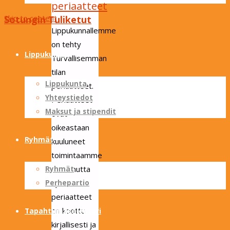
periaatteet
Skip to content
Sotungin Tuliketut
Lippukunnallemme
on tehty
Lippukunta
Turvallisemman
tilan
Lippukunta
periaatteet.
Yhteystiedot
Periaatteet
Maksut ja stipendit
ovat
oikeastaan
Ryhmät
kuuluneet
toimintaamme
aina, mutta
Ryhmät
nyt
Perhepartio
periaatteet
on koottu
Tapahtumakalenteri
kirjallisesti ja