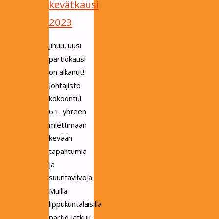
kevätkausi
2023
Jihuu, uusi
partiokausi
on alkanut!
Johtajisto
kokoontui
6.1. yhteen
miettimään
kevään
tapahtumia
ja
suuntaviivoja.
Muilla
lippukuntalaisilla
partio jatkuu