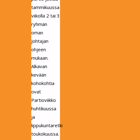
tammikuussa
viikolla 2 tai 3
ryhmän
oman
johtajan
ohjeen
mukaan.
Alkavan
kevään
kohokohtia
ovat
Partioviikko
huhtikuussa
ja
lippukuntaretki
toukokuussa.