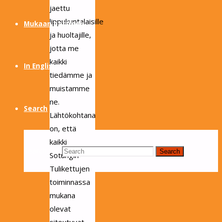
jaettu
lippukuntalaisille
Mukaan partioon
ja huoltajille,
jotta me
kaikki
In English
tiedämme ja
muistamme
ne.
Search
Lähtökohtana
on, että
kaikki
Search for:
Search
Sotungin
Tulikettujen
toiminnassa
mukana
olevat