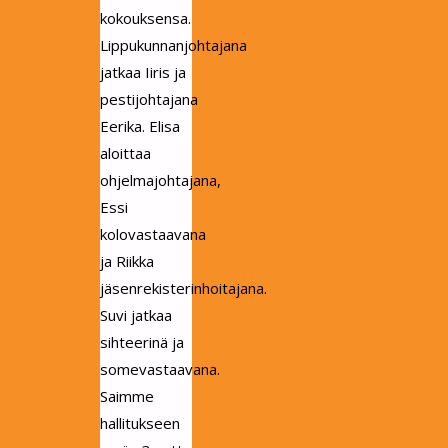
kokouksensa.
Lippukunnanjohtajana
jatkaa Iiris ja
pestijohtajana
Eerika. Elisa
aloittaa
ohjelmajohtajana,
Essi
kolovastaavana
ja Riikka
jäsenrekisterinhoitajana.
Suvi jatkaa
sihteerinä ja
somevastaavana.
Saimme
hallitukseen