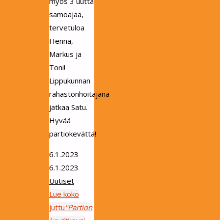
myös 3 uutta
samoajaa,
tervetuloa
Henna,
Markus ja
Toni!
Lippukunnan
rahastonhoitajana
jatkaa Satu.
Hyvää
partiokevättä!
6.1.2023
6.1.2023
Uutiset
Lue koko
juttu
"Partion