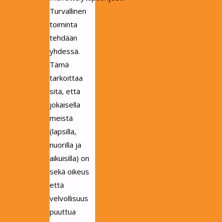
Turvallinen
toiminta
tehdään
yhdessä.
Tämä
tarkoittaa
sitä, että
jokaisella
meistä
(lapsilla,
nuorilla ja
aikuisilla) on
sekä oikeus
että
velvollisuus
puuttua