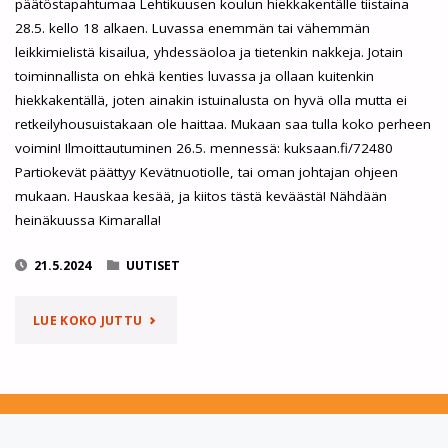
päätöstapahtumaa Lehtikuusen koulun hiekkakentälle tiistaina
28.5. kello 18 alkaen. Luvassa enemmän tai vähemmän
leikkimielistä kisailua, yhdessäoloa ja tietenkin nakkeja. Jotain
toiminnallista on ehkä kenties luvassa ja ollaan kuitenkin
hiekkakentällä, joten ainakin istuinalusta on hyvä olla mutta ei
retkeilyhousuistakaan ole haittaa. Mukaan saa tulla koko perheen
voimin! Ilmoittautuminen 26.5. mennessä: kuksaan.fi/72480
Partiokevät päättyy Kevätnuotiolle, tai oman johtajan ohjeen
mukaan. Hauskaa kesää, ja kiitos tästä keväästä! Nähdään
heinäkuussa Kimaralla!
21.5.2024
UUTISET
"TERVETULOA
LUE KOKO JUTTU
KEVÄTNUOTIOLLE
28.5.
KLO