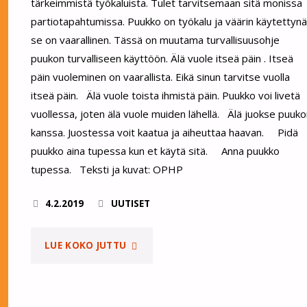
tärkeimmistä työkaluista. Tulet tarvitsemaan sitä monissa
partiotapahtumissa. Puukko on työkalu ja väärin käytettynä
se on vaarallinen. Tässä on muutama turvallisuusohje
puukon turvalliseen käyttöön. Älä vuole itseä päin . Itseä
päin vuoleminen on vaarallista. Eikä sinun tarvitse vuolla
itseä päin. Älä vuole toista ihmistä päin. Puukko voi livetä
vuollessa, joten älä vuole muiden lähellä. Älä juokse puuk
kanssa. Juostessa voit kaatua ja aiheuttaa haavan. Pidä
puukko aina tupessa kun et käytä sitä. Anna puukko
tupessa. Teksti ja kuvat: OPHP
4.2.2019
UUTISET
"OPHP
LUE KOKO JUTTU
VINKKAA:
NÄIN