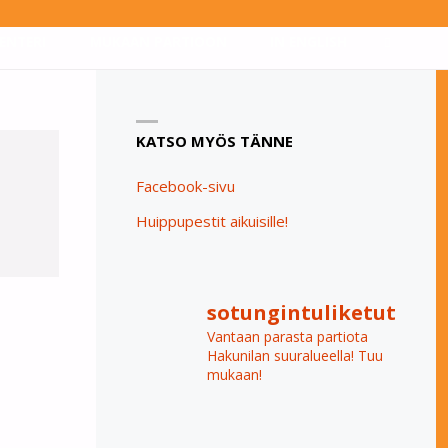
ENTERI
MUKAAN PARTIOON
IN ENGLISH
SEARCH
KATSO MYÖS TÄNNE
Facebook-sivu
Huippupestit aikuisille!
sotungintuliketut
Vantaan parasta partiota
Hakunilan suuralueella! Tuu
mukaan!