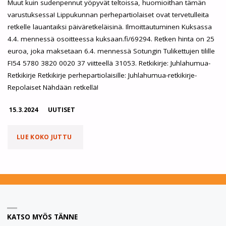
Muut kuin sudenpennut yöpyvät teltoissa, huomioithan tämän
varustuksessa! Lippukunnan perhepartiolaiset ovat tervetulleita
retkelle lauantaiksi päiväretkeläisinä. Ilmoittautuminen Kuksassa
4.4. mennessä osoitteessa kuksaan.fi/69294. Retken hinta on 25
euroa, joka maksetaan 6.4. mennessä Sotungin Tulikettujen tilille
FI54 5780 3820 0020 37 viitteellä 31053. Retkikirje: Juhlahumua-
Retkikirje Retkikirje perhepartiolaisille: Juhlahumua-retkikirje-
Repolaiset Nähdään retkellä!
15.3.2024
UUTISET
"LIPPUKUNTARETKI:
LUE KOKO JUTTU
JUHLAHUMUA
19.-21.4.2024"
KATSO MYÖS TÄNNE