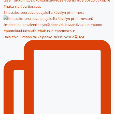
Sinustako seuraava puujaloilla kävelyn piirin mest
Halajatko uimaan tai kaipaako sielusi vesille🏝 Nyt