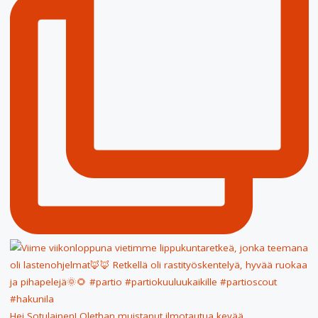
Hei Sotulainen! Olethan muistanut ilmotautua kevää