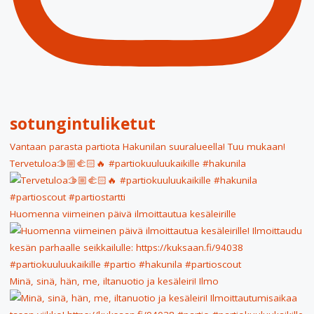
sotungintuliketut
Vantaan parasta partiota Hakunilan suuralueella! Tuu mukaan!
Tervetuloa🫱🏼‍🫲🏻🔥 #partiokuuluukaikille #hakunila
Huomenna viimeinen päivä ilmoittautua kesäleirille
Minä, sinä, hän, me, iltanuotio ja kesäleiri! Ilmo