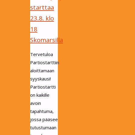
starttaa
23.8. klo
18
Skomarsilla
Tervetuloa
Partiostarttiin
aloittamaan
syyskausi!
Partiostartti
on kaikille
avoin
tapahtuma,
jossa pääsee
tutustumaan