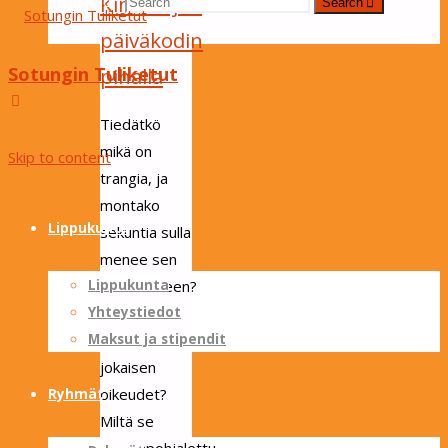
Kimokujan
Search for:
Search
päiväkodin
Sotungin Tuliketut
pihalla
Tiedätkö
mikä on
Skip to content
trangia, ja
montako
Lippukunta
sekuntia sulla
menee sen
Lippukunta
kokoamiseen?
Yhteystiedot
Tai miten
Maksut ja stipendit
menikään
jokaisen
oikeudet?
Ryhmät
Miltä se