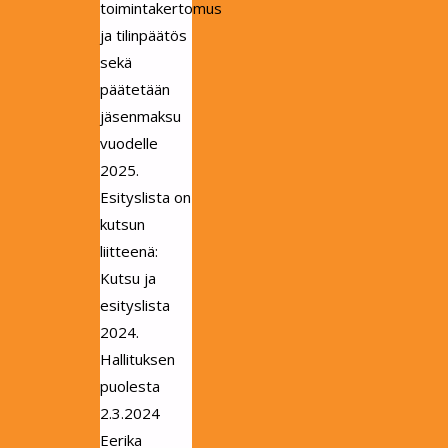
toimintakertomus
ja tilinpäätös
sekä
päätetään
jäsenmaksu
vuodelle
2025.
Esityslista on
kutsun
liitteenä:
Kutsu ja
esityslista
2024.
Hallituksen
puolesta
2.3.2024
Eerika