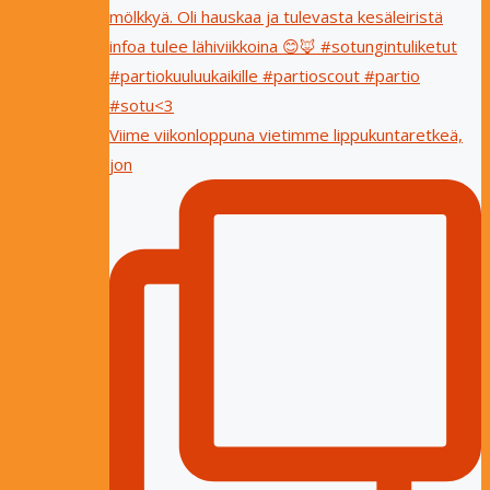
Viime viikonloppuna vietimme lippukuntaretkeä,
jon