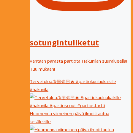
sotungintuliketut
Vantaan parasta partiota Hakunilan suuralueella!
Tuu mukaan!
Tervetuloa🫱🏼‍🫲🏻🔥 #partiokuuluukaikille
#hakunila
Huomenna viimeinen päivä ilmoittautua
kesäleirille