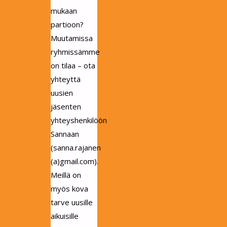
mukaan
partioon?
Muutamissa
ryhmissämme
on tilaa – ota
yhteyttä
uusien
jäsenten
yhteyshenkilöön
Sannaan
(sanna.rajanen
(a)gmail.com).
Meillä on
myös kova
tarve uusille
aikuisille