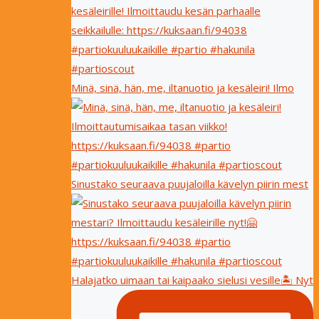
Minä, sinä, hän, me, iltanuotio ja kesäleiri! Ilmo
Sinustako seuraava puujaloilla kävelyn piirin mest
Halajatko uimaan tai kaipaako sielusi vesille🏝 Nyt