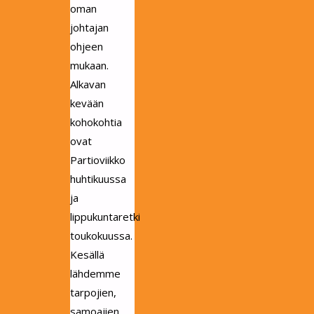
oman
johtajan
ohjeen
mukaan.
Alkavan
kevään
kohokohtia
ovat
Partioviikko
huhtikuussa
ja
lippukuntaretki
toukokuussa.
Kesällä
lähdemme
tarpojien,
samoajien,