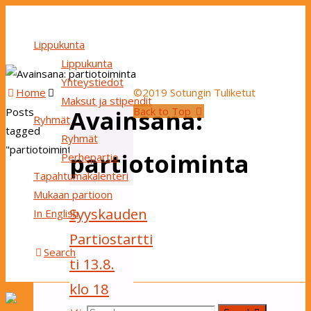
Lippukunta
Lippukunta
Yhteystiedot
Home
©2019 Sotungin Tuliketut
Maksut ja stipendit
Back to Top
Avainsana:
Posts
Ryhmät
tagged
Ryhmät
"partiotoiminta"
partiotoiminta
Perhepartio
Tapahtumakalenteri
Mukaan partioon
Syyskauden
In English
Partiostartti
Search
ti 13.8.
klo 18