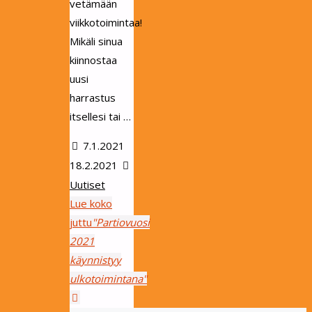
vetämään
viikkotoimintaa!
Mikäli sinua
kiinnostaa
uusi
harrastus
itsellesi tai …
7.1.2021
18.2.2021
Uutiset
Lue koko
juttu
"Partiovuosi
2021
käynnistyy
ulkotoimintana"