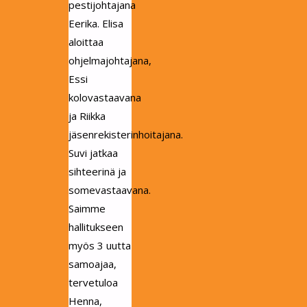
pestijohtajana
Eerika. Elisa
aloittaa
ohjelmajohtajana,
Essi
kolovastaavana
ja Riikka
jäsenrekisterinhoitajana.
Suvi jatkaa
sihteerinä ja
somevastaavana.
Saimme
hallitukseen
myös 3 uutta
samoajaa,
tervetuloa
Henna,