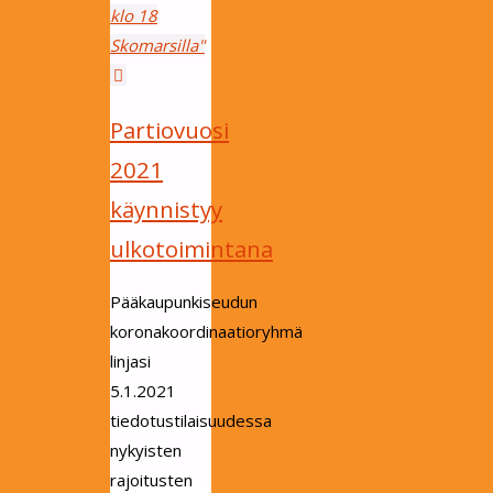
klo 18
Skomarsilla"
Partiovuosi
2021
käynnistyy
ulkotoimintana
Pääkaupunkiseudun
koronakoordinaatioryhmä
linjasi
5.1.2021
tiedotustilaisuudessa
nykyisten
rajoitusten