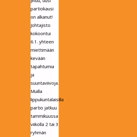
Jihuu, uusi
partiokausi
on alkanut!
Johtajisto
kokoontui
6.1. yhteen
miettimään
kevään
tapahtumia
ja
suuntaviivoja.
Muilla
lippukuntalaisilla
partio jatkuu
tammikuussa
viikolla 2 tai 3
ryhmän