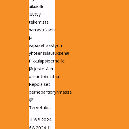
aikuisille
löytyy
tekemistä
harrastuksen
ja
vapaaehtoistyön
yhteensulautuksena!
Pikkulapsiperheille
järjestetään
partiotoimintaa
Repolaiset-
perhepartioryhmässä
🦊
Tervetuloa!
6.8.2024
6.8.2024