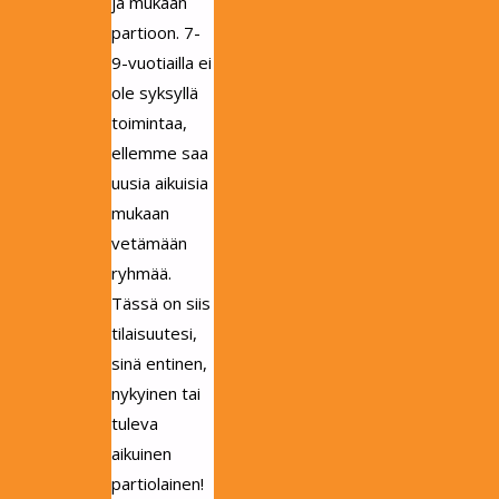
ja mukaan
partioon. 7-
9-vuotiailla ei
ole syksyllä
toimintaa,
ellemme saa
uusia aikuisia
mukaan
vetämään
ryhmää.
Tässä on siis
tilaisuutesi,
sinä entinen,
nykyinen tai
tuleva
aikuinen
partiolainen!