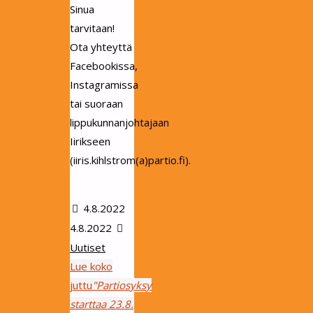
Sinua
tarvitaan!
Ota yhteyttä
Facebookissa,
Instagramissa
tai suoraan
lippukunnanjohtajaan
Iirikseen
(iiris.kihlstrom(a)partio.fi).
4.8.2022
4.8.2022
Uutiset
Lue koko
juttu
"Partiosyksy
starttaa 23.8.