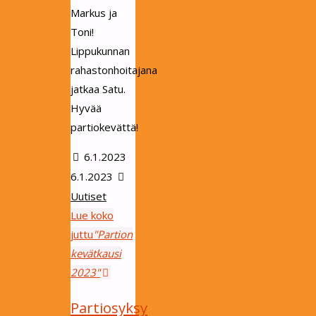
Markus ja
Toni!
Lippukunnan
rahastonhoitajana
jatkaa Satu.
Hyvää
partiokevättä!
6.1.2023
6.1.2023
Uutiset
Lue koko
juttu
"Partion
kevätkausi
2023"
Partiosyksy