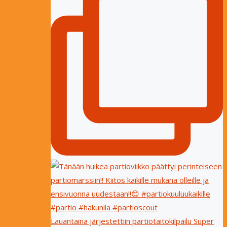
Lauantaina järjestettiin partiotaitokilpailu Super