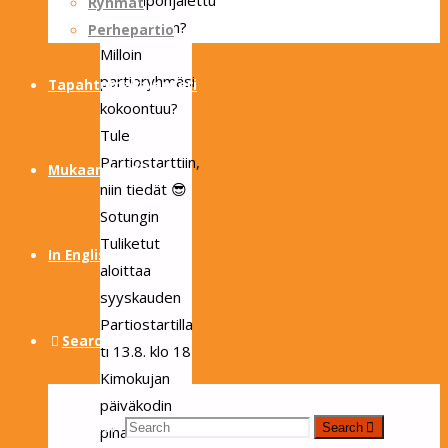
muurinpohjalettu
Ryhmät
maistuikaan?
Perhepartio
Milloin
partioryhmäsi
Tapahtumakalenteri
kokoontuu?
Tule
Partiostarttiin,
Mukaan partioon
niin tiedät 😎
Sotungin
Tuliketut
In English
aloittaa
syyskauden
Partiostartilla
Search
ti 13.8. klo 18
Kimokujan
päiväkodin
Search for:
Search
pihalla ⚜️