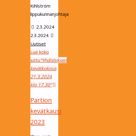
Kihlström
lippukunnanjohtaja
2.3.2024
2.3.2024
Uutiset
Lue koko
juttu
"Yhdistyksen
kevätkokous
21.3.2024
klo 17.30"
Partion
kevätkausi
2023