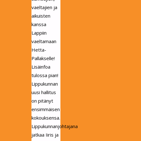
vaeltajien ja
aikuisten
kanssa
Lappiin
vaeltamaan
Hetta-
Pallakselle!
Lisäinfoa
tulossa pian!
Lippukunnan
uusi hallitus
on pitänyt
ensimmäisen
kokouksensa.
Lippukunnanjohtajana
jatkaa Iiris ja