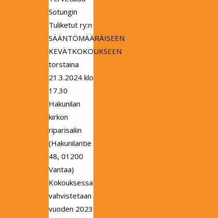
Sotungin
Tuliketut ry:n
SÄÄNTÖMÄÄRÄISEEN
KEVÄTKOKOUKSEEN
torstaina
21.3.2024 klo
17.30
Hakunilan
kirkon
riparisaliin
(Hakunilantie
48, 01200
Vantaa)
Kokouksessa
vahvistetaan
vuoden 2023