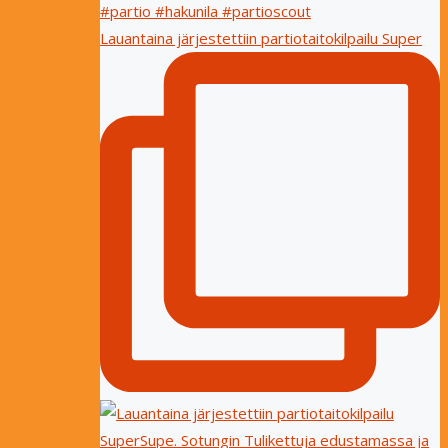
Lauantaina järjestettiin partiotaitokilpailu Super