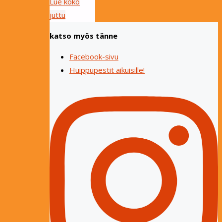
Lue koko
"Partiosyksy
juttu
on
katso myös tänne
alkanut!"
Facebook-sivu
Huippupestit aikuisille!