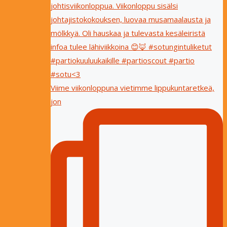
Viime viikonloppuna vietimme lippukuntaretkeä,
jon