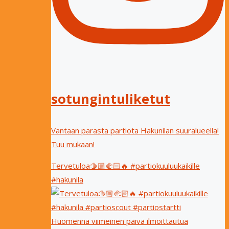
sotungintuliketut
Vantaan parasta partiota Hakunilan suuralueella!
Tuu mukaan!
Tervetuloa🫱🏼‍🫲🏻🔥 #partiokuuluukaikille
#hakunila
Huomenna viimeinen päivä ilmoittautua