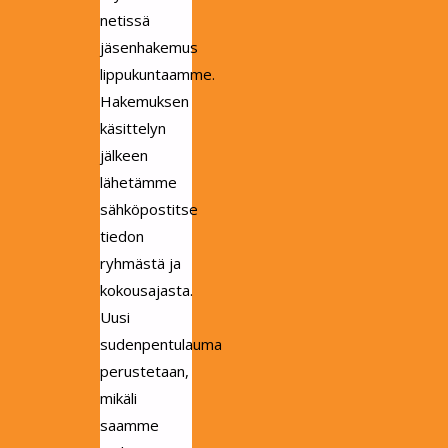
netissä
jäsenhakemus
lippukuntaamme.
Hakemuksen
käsittelyn
jälkeen
lähetämme
sähköpostitse
tiedon
ryhmästä ja
kokousajasta.
Uusi
sudenpentulauma
perustetaan,
mikäli
saamme