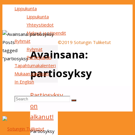
Lippukunta
Lippukunta
Yhteystiedot
Maksut ja stipendit
Ryhmät
Home
Posts
©2019 Sotungin Tuliketut
Ryhmät
Back
tagged
Avainsana:
Perhepartio
to
"partiosyksy"
Tapahtumakalenteri
Top
partiosyksy
Mukaan partioon
In English
Partiosyksy
Search
Search
Search
on
alkanut!
for:
Partiosyksy