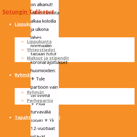
on alkanut!
Sotungin Tuliketut
Viikkotoiminta
Skip
alkaa koloilla
to
Lippukunta
ja ulkona
content
lähes
Lippukunta
normaaliin
Yhteystiedot
tapaan tutut
Maksut ja stipendit
koronarajoitukset
huomioiden:
Ryhmät
⚜ Tule
partioon vain
Ryhmät
terveenä
Perhepartio
⚜ Pidä
turvaväliä
Tapahtumakalenteri
toisiin ⚜ Yli
12-vuotiaat
pitävät