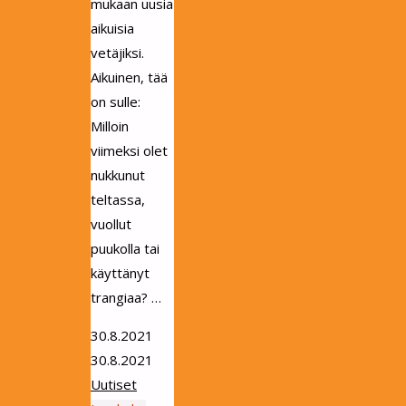
mukaan uusia
aikuisia
vetäjiksi.
Aikuinen, tää
on sulle:
Milloin
viimeksi olet
nukkunut
teltassa,
vuollut
puukolla tai
käyttänyt
trangiaa? …
30.8.2021
30.8.2021
Uutiset