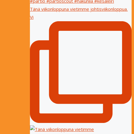
Tänä viikonloppuna vietimme johtisviikonloppua.
Vi