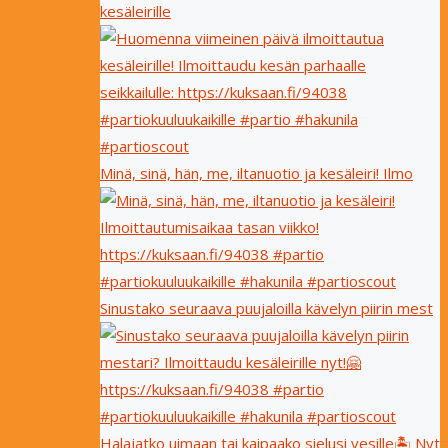
kesäleirille
Minä, sinä, hän, me, iltanuotio ja kesäleiri! Ilmo
Sinustako seuraava puujaloilla kävelyn piirin mest
Halajatko uimaan tai kaipaako sielusi vesille🏝 Nyt