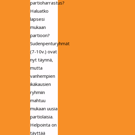
partioharrastus?
Haluatko
lapsesi
mukaan
partioon?
Sudenpenturyhmät
(7-10v.) ovat
nyt täynnä,
mutta
vanhempien
ikäkausien
ryhmiin
mahtuu
mukaan uusia
partiolaisia.
Helpointa on
täyttää