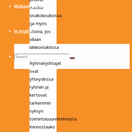
Mukaan partioon
maskia
sisäkokouksissa
(ja myös
ulkona, jos
In English
ollaan
lähikontaktissa
toisiin)
Search
Search
Search
Ryhmänjohtajat
ovat
yhteydessä
for:
ryhmiin ja
kertovat
tarkemmin
syksyn
toimintasuunnitelmasta.
Kiinnostaako