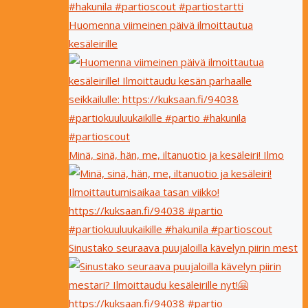
Huomenna viimeinen päivä ilmoittautua
kesäleirille
Minä, sinä, hän, me, iltanuotio ja kesäleiri! Ilmo
Sinustako seuraava puujaloilla kävelyn piirin mest