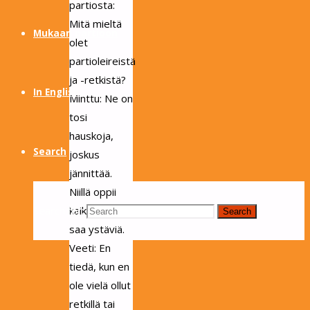
partiosta:
Mitä mieltä
Mukaan partioon
olet
partioleireistä
ja -retkistä?
In English
Minttu: Ne on
tosi
hauskoja,
Search
joskus
jännittää.
Niillä oppii
Search for:
kaikkea ja
Search
saa ystäviä.
Veeti: En
tiedä, kun en
ole vielä ollut
retkillä tai