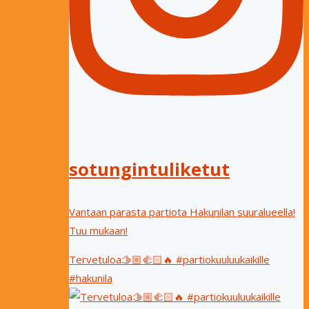
sotungintuliketut
Vantaan parasta partiota Hakunilan suuralueella!
Tuu mukaan!
Tervetuloa🫱🏼‍🫲🏻🔥 #partiokuuluukaikille
#hakunila