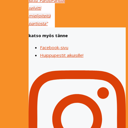
juttu
"PartioPandat
selvitti
mielipiteitä
partiosta"
katso myös tänne
Facebook-sivu
Huippupestit aikuisille!