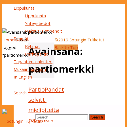
Lippukunta
Lippukunta
Yhteystiedot
Maksut ja stipendit
Ryhmät
Home
Posts
©2019 Sotungin Tuliketut
Ryhmät
tagged
Back to Top
Avainsana:
Perhepartio
"partiomerkki"
Tapahtumakalenteri
partiomerkki
Mukaan partioon
In English
PartioPandat
Search
selvitti
mielipiteitä
Search for:
Search
partiosta