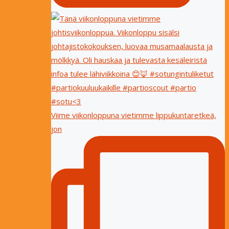
Viime viikonloppuna vietimme lippukuntaretkeä,
jon