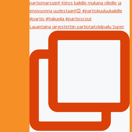
Lauantaina järjestettiin partiotaitokilpailu Super