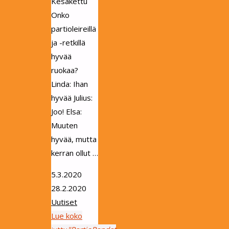
Kesäkettu
Onko
partioleireillä
ja -retkillä
hyvää
ruokaa?
Linda: Ihan
hyvää Julius:
Joo! Elsa:
Muuten
hyvää, mutta
kerran ollut …
5.3.2020
28.2.2020
Uutiset
Lue koko