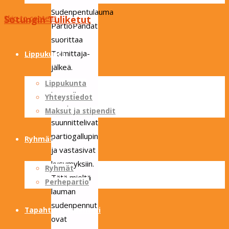
Sudenpentulauma
Skip to content
Sotungin Tuliketut
PartioPandat
suorittaa
Toimittaja-
Lippukunta
jälkeä.
Eräässä
Lippukunta
laumaillassa
Yhteystiedot
pandat
Maksut ja stipendit
suunnittelivat
partiogallupin
Ryhmät
ja vastasivat
kysymyksiin.
Ryhmät
Tätä mieltä
Perhepartio
lauman
sudenpennut
Tapahtumakalenteri
ovat