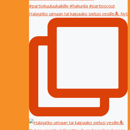
Halajatko uimaan tai kaipaako sielusi vesille🏝 Nyt