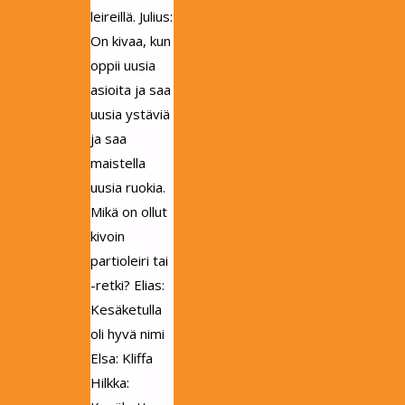
leireillä. Julius:
On kivaa, kun
oppii uusia
asioita ja saa
uusia ystäviä
ja saa
maistella
uusia ruokia.
Mikä on ollut
kivoin
partioleiri tai
-retki? Elias:
Kesäketulla
oli hyvä nimi
Elsa: Kliffa
Hilkka: