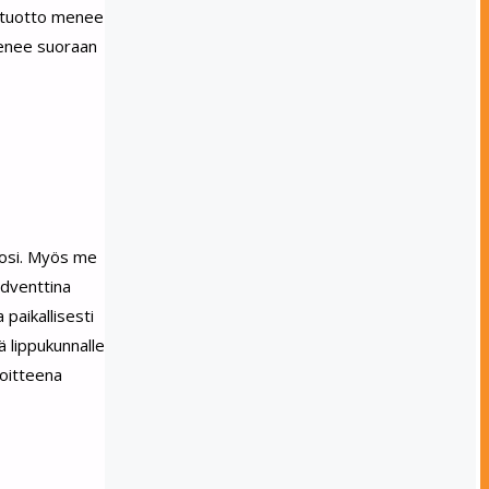
n tuotto menee
menee suoraan
vuosi. Myös me
adventtina
 paikallisesti
ä lippukunnalle
voitteena