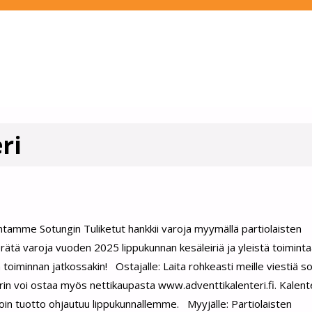
ri
 Sotungin Tuliketut hankkii varoja myymällä partiolaisten
ätä varoja vuoden 2025 lippukunnan kesäleiriä ja yleistä toiminta
toiminnan jatkossakin! Ostajalle: Laita rohkeasti meille viestiä 
rin voi ostaa myös nettikaupasta www.adventtikalenteri.fi. Kalent
lloin tuotto ohjautuu lippukunnallemme. Myyjälle: Partiolaisten