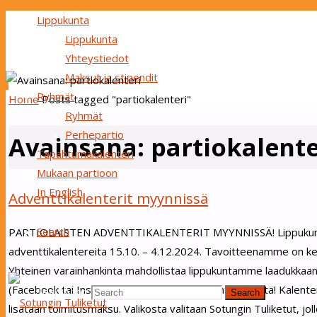
Lippukunta
Lippukunta
Yhteystiedot
Maksut ja stipendit
Ryhmät
Home
Posts tagged "partiokalenteri"
Ryhmät
Perhepartio
Avainsana:
partiokalente
Tapahtumakalenteri
Mukaan partioon
In English
Adventtikalenterit myynnissä
Search
PARTIOLAISTEN ADVENTTIKALENTERIT MYYNNISSÄ! Lippukuntamme
adventtikalentereita 15.10. – 4.12.2024. Tavoitteenamme on ker
Yhteinen varainhankinta mahdollistaa lippukuntamme laadukkaan 
(Facebook tai Instagram), niin sovitaan myyntihetkestä! Kalente
Search for:
Search
lisätään toimitusmaksu. Valikosta valitaan Sotungin Tuliketut, jo