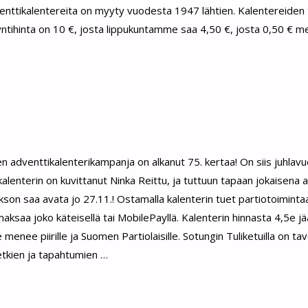
adventtikalentereita on myyty vuodesta 1947 lähtien. Kalentereide
ntihinta on 10 €, josta lippukuntamme saa 4,50 €, josta 0,50 € 
isten adventtikalenterikampanja on alkanut 75. kertaa! On siis juhla
lenterin on kuvittanut Ninka Reittu, ja tuttuun tapaan jokaisena 
kson saa avata jo 27.11.! Ostamalla kalenterin tuet partiotoimintaa
maksaa joko käteisellä tai MobilePayllä. Kalenterin hinnasta 4,5e jä
menee piirille ja Suomen Partiolaisille. Sotungin Tuliketuilla on ta
tkien ja tapahtumien …