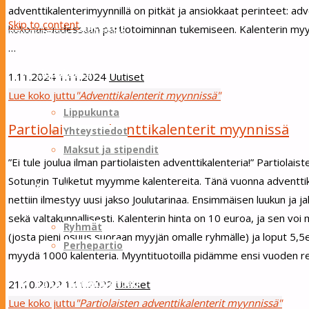
adventtikalenterimyynnillä on pitkät ja ansiokkaat perinteet: 
Skip to content
Sotungin Tuliketut
kokonaisuudessaan partiotoiminnan tukemiseen. Kalenterin myy
…
Lippukunta
1.11.2024
1.11.2024
Uutiset
Lue koko juttu
"Adventtikalenterit myynnissä"
Lippukunta
Partiolaisten adventtikalenterit myynnissä
Yhteystiedot
Maksut ja stipendit
”Ei tule joulua ilman partiolaisten adventtikalenteria!” Partiola
Sotungin Tuliketut myymme kalentereita. Tänä vuonna adventtika
Ryhmät
nettiin ilmestyy uusi jakso Joulutarinaa. Ensimmäisen luukun ja ja
sekä valtakunnallisesti. Kalenterin hinta on 10 euroa, ja sen voi 
Ryhmät
(josta pieni osuus suoraan myyjän omalle ryhmälle) ja loput 5,5e 
Perhepartio
myydä 1000 kalenteria. Myyntituotoilla pidämme ensi vuoden re
Tapahtumakalenteri
21.10.2022
1.11.2022
Uutiset
Lue koko juttu
"Partiolaisten adventtikalenterit myynnissä"