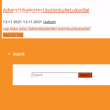
Adventtikalenteri kotiinkuljetuksella!
Mukaan partioon
12.11.2021
12.11.2021
Uutiset
Lue koko juttu
"Adventtikalenteri kotiinkuljetuksella!"
In English
Back to Top
Search
Search for:
Search