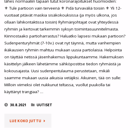
lähes normaaliin tapaan tutut koronarajoitukset huomioiden:
⚜ Tule partioon vain terveenä ⚜ Pidä turvaväliä toisiin ⚜ Yli 12-
vuotiaat pitävät maskia sisäkokouksissa (ja myös ulkona, jos
ollaan lähikontaktissa toisiin) Ryhmänjohtajat ovat yhteydessä
ryhmiin ja kertovat tarkemmin syksyn toimintasuunnitelmasta.
Kiinnostaako partioharrastus? Haluatko lapsesi mukaan partioon?
Sudenpenturyhmät (7-10v.) ovat nyt täynnä, mutta vanhempien
ikäkausien ryhmiin mahtuu mukaan uusia partiolaisia. Helpointa
on täyttää netissä jäsenhakemus lippukuntaamme. Hakemuksen
käsittelyn jälkeen lähetämme sähköpostitse tiedon ryhmästä ja
kokousajasta. Uusi sudenpentulauma perustetaan, mikäli
saamme mukaan uusia aikuisia vetäjiksi. Aikuinen, tää on sulle:
Milloin viimeksi olet nukkunut teltassa, vuollut puukolla tai
käyttänyt trangiaa? …
30.8.2021
UUTISET
"PARTIOSYKSY
LUE KOKO JUTTU