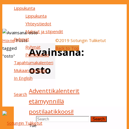
Lippukunta
Lippukunta
Yhteystiedot
Maksut ja stipendit
Ryhmät
Home
Posts
©2019 Sotungin Tuliketut
Ryhmät
tagged
Back to Top
Avainsana:
Perhepartio
"osto"
Tapahtumakalenteri
osto
Mukaan partioon
In English
Adventtikalenterit
Search
etämyynnillä
postilaatikkoosi!
Search for:
Search
Tue