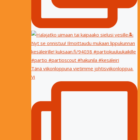
Tänä viikonloppuna vietimme johtisviikonloppua.
Vi