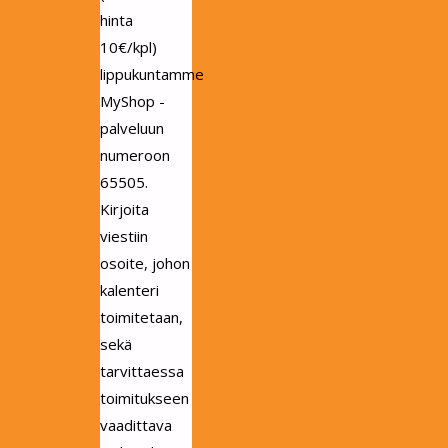
hinta
10€/kpl)
lippukuntamme
MyShop -
palveluun
numeroon
65505.
Kirjoita
viestiin
osoite, johon
kalenteri
toimitetaan,
sekä
tarvittaessa
toimitukseen
vaadittava