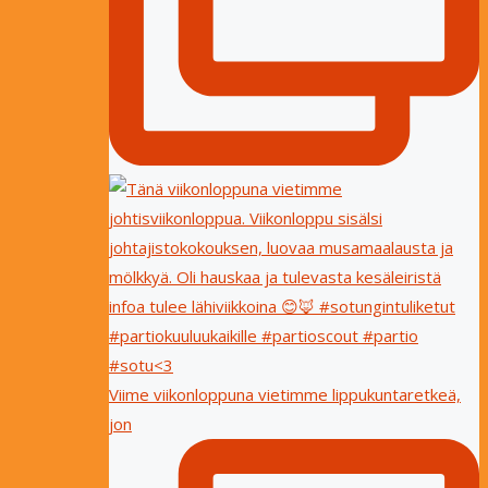
Viime viikonloppuna vietimme lippukuntaretkeä,
jon