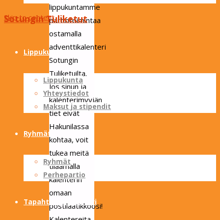
lippukuntamme
Skip to content
Sotungin Tuliketut
partiotoimintaa
ostamalla
adventtikalenteri
Lippukunta
Sotungin
Tuliketuilta.
Lippukunta
Jos sinun ja
Yhteystiedot
kalenterimyyjän
Maksut ja stipendit
tiet eivät
Hakunilassa
Ryhmät
kohtaa, voit
tukea meitä
Ryhmät
tilaamalla
Perhepartio
kalenterin
omaan
Tapahtumakalenteri
postilaatikkoosi!
Kalentereita