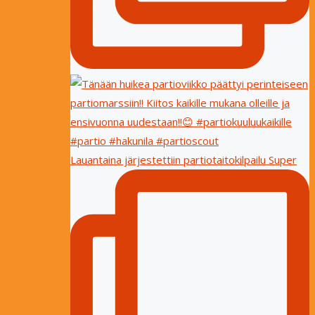
Lauantaina järjestettiin partiotaitokilpailu Super