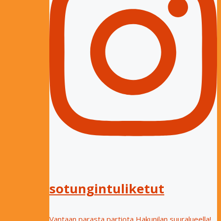
sotungintuliketut
Vantaan parasta partiota Hakunilan suuralueella!