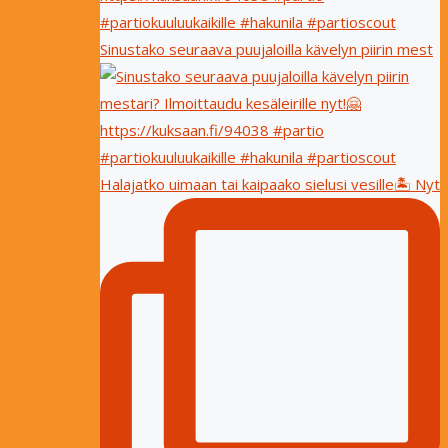
Sinustako seuraava puujaloilla kävelyn piirin mest
Halajatko uimaan tai kaipaako sielusi vesille🏝 Nyt