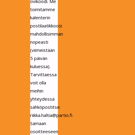
ovikoodi. Me
toimitamme
kalenterin
postilaatikkoosi
mahdollisimman
nopeasti
(viimeistään
5 päivän
kuluessa).
Tarvittaessa
voit olla
meihin
yhteydessä
sähköpostitse:
riikka.haltia@partio.fi.
Samaan
osoitteeseen