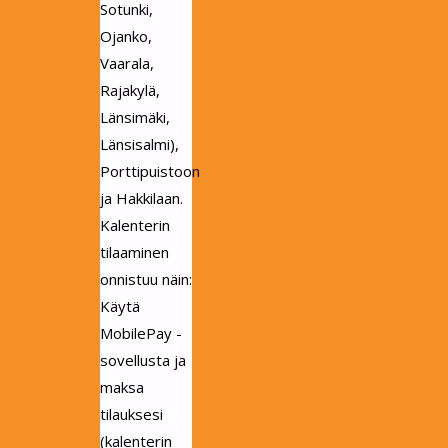
Sotunki,
Ojanko,
Vaarala,
Rajakylä,
Länsimäki,
Länsisalmi),
Porttipuistoon
ja Hakkilaan.
Kalenterin
tilaaminen
onnistuu näin:
Käytä
MobilePay -
sovellusta ja
maksa
tilauksesi
(kalenterin