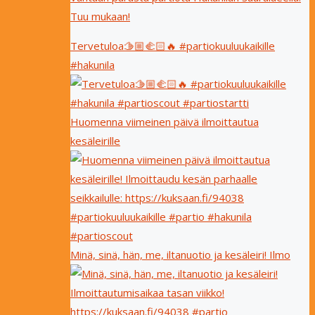
Tuu mukaan!
Tervetuloa🫱🏼‍🫲🏻🔥 #partiokuuluukaikille
#hakunila
Huomenna viimeinen päivä ilmoittautua
kesäleirille
Minä, sinä, hän, me, iltanuotio ja kesäleiri! Ilmo