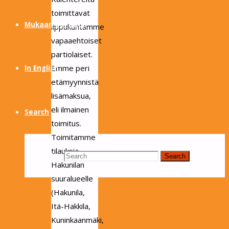
toimittavat
Mukaan partioon
lippukuntamme
vapaaehtoiset
partiolaiset.
Emme peri
In English
etämyynnistä
lisämaksua,
eli ilmainen
Search
toimitus.
Toimitamme
tilauksia
Search for:
Search
Hakunilan
suuralueelle
(Hakunila,
Itä-Hakkila,
Kuninkaanmäki,