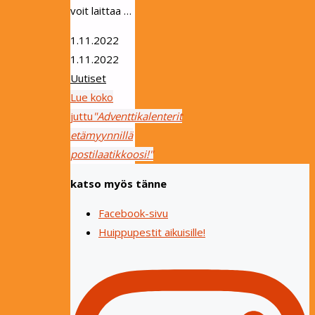
voit laittaa …
1.11.2022
1.11.2022
Uutiset
Lue koko
juttu
"Adventtikalenterit
etämyynnillä
postilaatikkoosi!"
katso myös tänne
Facebook-sivu
Huippupestit aikuisille!