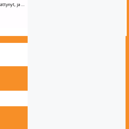
äättynyt, ja …