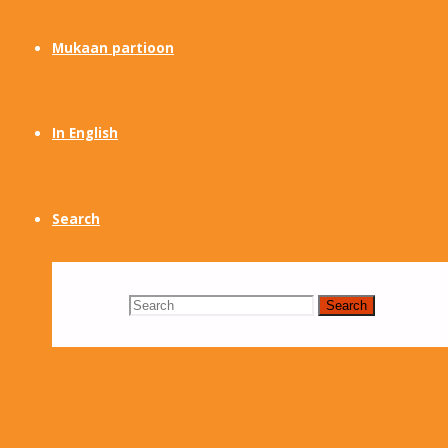
Mukaan partioon
In English
Search
Search for:
Search