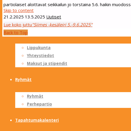
partiolaiset aloittavat seikkailun jo torstaina 5.6. haikin muodoss
Skip to content
Sotungin Tuliketut
21.2.2025
13.5.2025
Uutiset
Lue koko juttu
"Siimes -kesäleiri 5.-9.6.2025"
Lippukunta
Back to Top
Lippukunta
Yhteystiedot
Maksut ja stipendit
Ryhmät
Ryhmät
Perhepartio
Tapahtumakalenteri