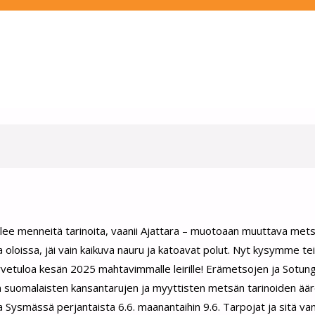
ailee menneitä tarinoita, vaanii Ajattara – muotoaan muuttava mets
oloissa, jäi vain kaikuva nauru ja katoavat polut. Nyt kysymme tei
ervetuloa kesän 2025 mahtavimmalle leirille! Erämetsojen ja Sotung
en suomalaisten kansantarujen ja myyttisten metsän tarinoiden äärel
sa Sysmässä perjantaista 6.6. maanantaihin 9.6. Tarpojat ja sitä 