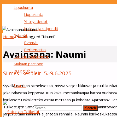
Lippukunta
Lippukunta
Yhteystiedot
Maksut ja stipendit
Ryhmät
Home
Posts tagged "Naumi"
Ryhmät
Perhepartio
Avainsana:
Naumi
Tapahtumakalenteri
Mukaan partioon
In English
Siimes -kesäleiri 5.-9.6.2025
Search
Syvällä metsän siimeksessä, missä varjot liikkuvat ja tuuli kuisk
joka rakastaa kepposia. Kun kaksi metsänkävijää katosi oudoissa 
leiriläiset: Uskallatteko astua metsään ja kohdata Ajattaran? T
Tulikettujen Siimes -kesäleiri vie meidät ensi kesänä jännittävi
Search for:
Search
järjestetään kauniin Päijänteen rannalla, Naumin leirikeskukses