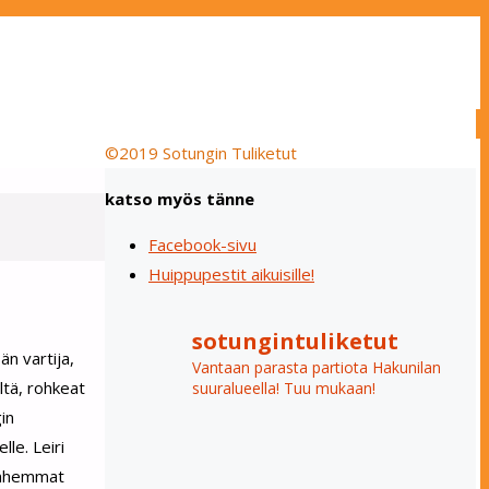
©2019 Sotungin Tuliketut
katso myös tänne
Facebook-sivu
Huippupestit aikuisille!
sotungintuliketut
än vartija,
Vantaan parasta partiota Hakunilan
ltä, rohkeat
suuralueella! Tuu mukaan!
in
le. Leiri
vanhemmat