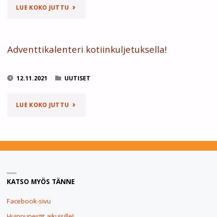
"ADVENTTIKALENTERIT
LUE KOKO JUTTU
ETÄMYYNNILLÄ
POSTILAATIKKOOSI!"
Adventtikalenteri kotiinkuljetuksella!
12.11.2021
UUTISET
"ADVENTTIKALENTERI
LUE KOKO JUTTU
KOTIINKULJETUKSELLA!"
KATSO MYÖS TÄNNE
Facebook-sivu
Huippupestit aikuisille!