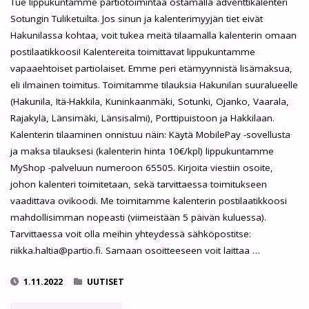
Tue lippukuntamme partiotoimintaa ostamalla adventtikalenteri
Sotungin Tuliketuilta. Jos sinun ja kalenterimyyjän tiet eivät
Hakunilassa kohtaa, voit tukea meitä tilaamalla kalenterin omaan
postilaatikkoosi! Kalentereita toimittavat lippukuntamme
vapaaehtoiset partiolaiset. Emme peri etämyynnistä lisämaksua,
eli ilmainen toimitus. Toimitamme tilauksia Hakunilan suuralueelle
(Hakunila, Itä-Hakkila, Kuninkaanmäki, Sotunki, Ojanko, Vaarala,
Rajakylä, Länsimäki, Länsisalmi), Porttipuistoon ja Hakkilaan.
Kalenterin tilaaminen onnistuu näin: Käytä MobilePay -sovellusta
ja maksa tilauksesi (kalenterin hinta 10€/kpl) lippukuntamme
MyShop -palveluun numeroon 65505. Kirjoita viestiin osoite,
johon kalenteri toimitetaan, sekä tarvittaessa toimitukseen
vaadittava ovikoodi. Me toimitamme kalenterin postilaatikkoosi
mahdollisimman nopeasti (viimeistään 5 päivän kuluessa).
Tarvittaessa voit olla meihin yhteydessä sähköpostitse:
riikka.haltia@partio.fi. Samaan osoitteeseen voit laittaa …
1.11.2022
UUTISET