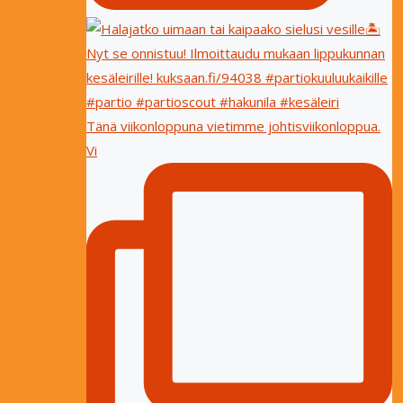
Tänä viikonloppuna vietimme johtisviikonloppua.
Vi