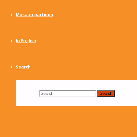
Mukaan partioon
In English
Search
Search for:
Search