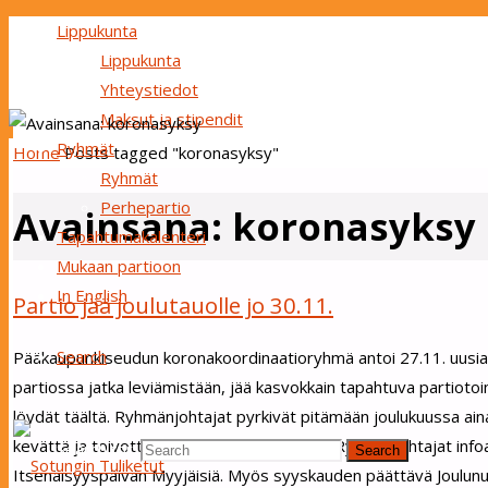
Lippukunta
Lippukunta
Yhteystiedot
Maksut ja stipendit
Ryhmät
Home
Posts tagged "koronasyksy"
Ryhmät
Perhepartio
Avainsana:
koronasyksy
Tapahtumakalenteri
Mukaan partioon
In English
Partio jää joulutauolle jo 30.11.
Search
Pääkaupunkiseudun koronakoordinaatioryhmä antoi 27.11. uusia r
partiossa jatka leviämistään, jää kasvokkain tapahtuva partiotoi
löydät täältä. Ryhmänjohtajat pyrkivät pitämään joulukuussa ain
kevättä ja toivottaa hyvät joulut kavereille. Ryhmänjohtajat i
Search for:
Search
Itsenäisyyspäivän Myyjäisiä. Myös syyskauden päättävä Joulunuo