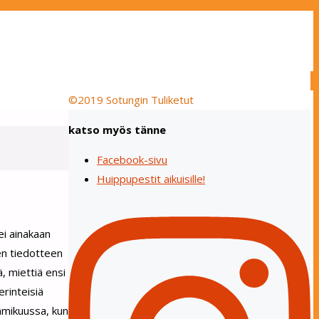
©2019 Sotungin Tuliketut
katso myös tänne
Facebook-sivu
Huippupestit aikuisille!
ei ainakaan
en tiedotteen
, miettiä ensi
rinteisiä
mmikuussa, kun