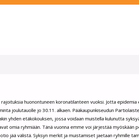
ajoituksia huonontuneen koronatilanteen vuoksi. Jotta epidemia 
minta joulutauolle jo 30.11. alkaen. Pääkaupunkiseudun Partiolaist
akin yhden etäkokouksen, jossa voidaan muistella kulunutta syksyä
nfoavat omia ryhmiään. Tänä vuonna emme voi järjestää myöskään pe
tio jää välistä. Syksyn merkit ja muistamiset jaetaan ryhmille ta