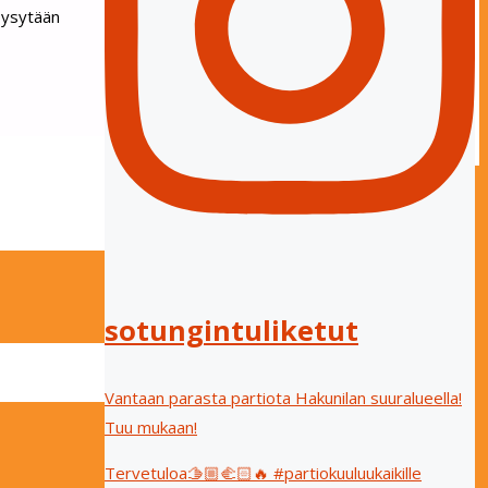
Pysytään
sotungintuliketut
Vantaan parasta partiota Hakunilan suuralueella!
Tuu mukaan!
Tervetuloa🫱🏼‍🫲🏻🔥 #partiokuuluukaikille