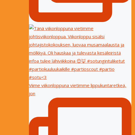
Viime viikonloppuna vietimme lippukuntaretkeä,
jon