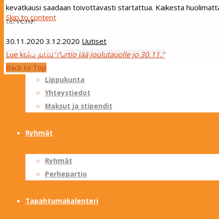
kevätkausi saadaan toivottavasti startattua. Kaikesta huolimat
Skip to content
Sotungin Tuliketut
terveinä!
30.11.2020
3.12.2020
Uutiset
Lippukunta
Lue koko juttu
"Partio jää joulutauolle jo 30.11."
Back to Top
Lippukunta
Yhteystiedot
Maksut ja stipendit
Ryhmät
Ryhmät
Perhepartio
Tapahtumakalenteri