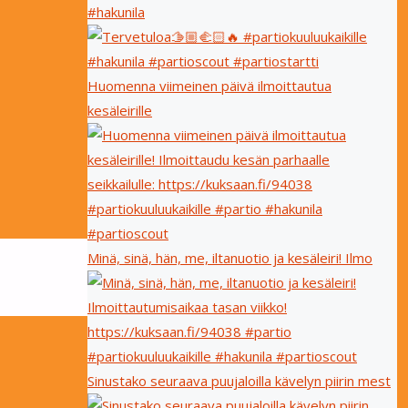
#hakunila
Huomenna viimeinen päivä ilmoittautua
kesäleirille
Minä, sinä, hän, me, iltanuotio ja kesäleiri! Ilmo
Sinustako seuraava puujaloilla kävelyn piirin mest