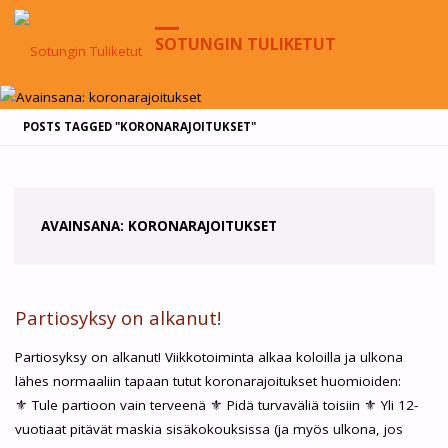
SOTUNGIN TULIKETUT
HOME
POSTS TAGGED "KORONARAJOITUKSET"
AVAINSANA:
KORONARAJOITUKSET
Partiosyksy on alkanut!
Partiosyksy on alkanut! Viikkotoiminta alkaa koloilla ja ulkona
lähes normaaliin tapaan tutut koronarajoitukset huomioiden:
⚜ Tule partioon vain terveenä ⚜ Pidä turvaväliä toisiin ⚜ Yli 12-
vuotiaat pitävät maskia sisäkokouksissa (ja myös ulkona, jos