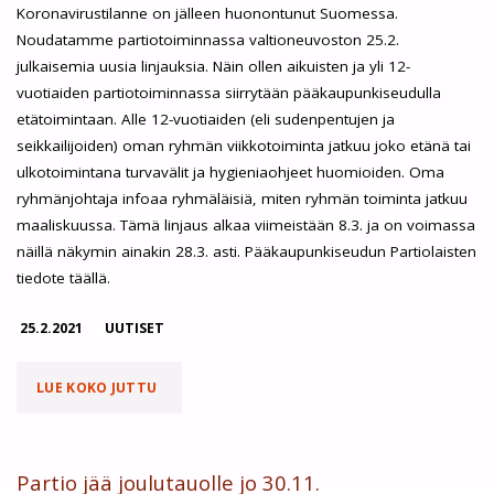
Koronavirustilanne on jälleen huonontunut Suomessa.
Noudatamme partiotoiminnassa valtioneuvoston 25.2.
julkaisemia uusia linjauksia. Näin ollen aikuisten ja yli 12-
vuotiaiden partiotoiminnassa siirrytään pääkaupunkiseudulla
etätoimintaan. Alle 12-vuotiaiden (eli sudenpentujen ja
seikkailijoiden) oman ryhmän viikkotoiminta jatkuu joko etänä tai
ulkotoimintana turvavälit ja hygieniaohjeet huomioiden. Oma
ryhmänjohtaja infoaa ryhmäläisiä, miten ryhmän toiminta jatkuu
maaliskuussa. Tämä linjaus alkaa viimeistään 8.3. ja on voimassa
näillä näkymin ainakin 28.3. asti. Pääkaupunkiseudun Partiolaisten
tiedote täällä.
25.2.2021
UUTISET
"YLI
LUE KOKO JUTTU
12-
VUOTIAIDEN
Partio jää joulutauolle jo 30.11.