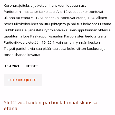
Koronarajoituksia jatketaan huhtikuun loppuun asti.
Partiotoiminnassa se tarkoittaa: Alle 12-vuotiaat kokoontuvat
ulkona tai etänä Yli 12-vuotiaat kokoontuvat etänä, 19.4. alkaen
myös ulkokokoukset sallittu! Johtajisto ja hallitus kokoontuu etänä
Huhtikuussa ei järjestetä ryhmien/ikäkausien/lippukunnan yhteisiä
tapahtumia Lue Pääkaupunkiseudun Partiolaisten tiedote täältä!
Partioviikkoa vietetään 19.-25.4. vain oman ryhmän kesken.
Tietysti partiohuivia saa pitää kaulassa koko viikon koulussa ja
töissä! Ihanaa kevättä!
10.4.2021
UUTISET
"KORONARAJOITUKSET
LUE KOKO JUTTU
JATKUVAT
HUHTIKUUSSA"
Yli 12-vuotiaiden partioillat maaliskuussa
etänä