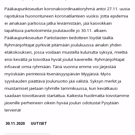
PARTIOILLAT
Pääkaupunkiseudun koronakoordinaatioryhmä antoi 27.11. uusia
rajoituksia huonontuneen koronatilanteen vuoksi. Jotta epidemia
MAALISKUUSSA
ei ainakaan partiossa jatka leviämistään, jää kasvokkain
tapahtuva partiotoiminta joulutauolle jo 30.11. alkaen.
ETÄNÄ"
Pääkaupunkiseudun Partiolaisten tiedotteen löydät täältä.
Ryhmänjohtajat pyrkivät pitämään joulukuussa ainakin yhden
etäkokouksen, jossa voidaan muistella kulunutta syksyä, miettiä
ensi kevättä ja toivottaa hyvät joulut kavereille. Ryhmänjohtajat
infoavat omia ryhmiään. Tänä vuonna emme voi järjestää
myöskään perinteisiä Itsenäisyyspäivän Myyjäisiä. Myös
syyskauden päättävä Joulunuotio jää välistä. Syksyn merkit ja
muistamiset jaetaan ryhmille tammikuussa, kun kevätkausi
saadaan toivottavasti startattua. Kaikesta huolimatta toivotamme
jäsenille perheineen oikein hyvää joulun odotusta! Pysytään
terveinä!
30.11.2020
UUTISET