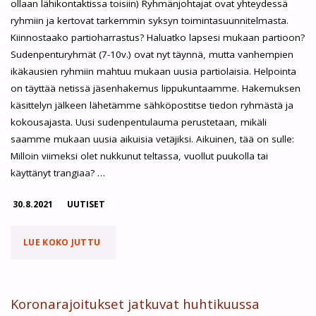
ollaan lähikontaktissa toisiin) Ryhmänjohtajat ovat yhteydessä
ryhmiin ja kertovat tarkemmin syksyn toimintasuunnitelmasta.
Kiinnostaako partioharrastus? Haluatko lapsesi mukaan partioon?
Sudenpenturyhmät (7-10v.) ovat nyt täynnä, mutta vanhempien
ikäkausien ryhmiin mahtuu mukaan uusia partiolaisia. Helpointa
on täyttää netissä jäsenhakemus lippukuntaamme. Hakemuksen
käsittelyn jälkeen lähetämme sähköpostitse tiedon ryhmästä ja
kokousajasta. Uusi sudenpentulauma perustetaan, mikäli
saamme mukaan uusia aikuisia vetäjiksi. Aikuinen, tää on sulle:
Milloin viimeksi olet nukkunut teltassa, vuollut puukolla tai
käyttänyt trangiaa? …
30.8.2021
UUTISET
"PARTIOSYKSY
LUE KOKO JUTTU
ON
ALKANUT!"
Koronarajoitukset jatkuvat huhtikuussa