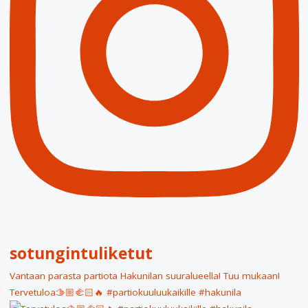
sotungintuliketut
Vantaan parasta partiota Hakunilan suuralueella! Tuu mukaan!
Tervetuloa🫱🏼‍🫲🏻🔥 #partiokuuluukaikille #hakunila