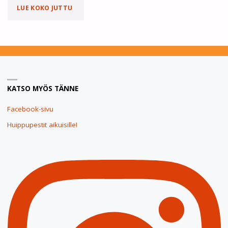
"PARTIO
LUE KOKO JUTTU
JÄÄ
JOULUTAUOLLE
JO
KATSO MYÖS TÄNNE
30.11."
Facebook-sivu
Huippupestit aikuisille!