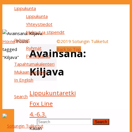
Lippukunta
Lippukunta
Yhteystiedot
Maksut ja stipendit
Ryhmät
Home
Posts
©2019 Sotungin Tuliketut
Ryhmät
tagged
Back to Top
Avainsana:
Perhepartio
"Kiljava"
Tapahtumakalenteri
Kiljava
Mukaan partioon
In English
Lippukuntaretki
Search
Fox Line
4.-6.3.
Search for:
Search
Kauan