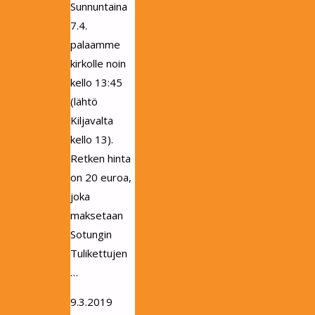
Sunnuntaina
7.4.
palaamme
kirkolle noin
kello 13:45
(lähtö
Kiljavalta
kello 13).
Retken hinta
on 20 euroa,
joka
maksetaan
Sotungin
Tulikettujen
…
9.3.2019