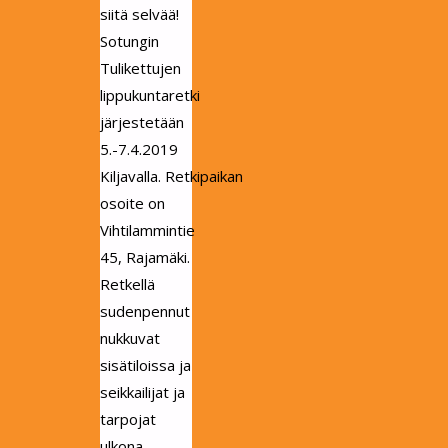
siitä selvää!
Sotungin
Tulikettujen
lippukuntaretki
järjestetään
5.-7.4.2019
Kiljavalla. Retkipaikan
osoite on
Vihtilammintie
45, Rajamäki.
Retkellä
sudenpennut
nukkuvat
sisätiloissa ja
seikkailijat ja
tarpojat
ulkona