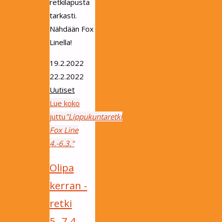
retkilapusta
tarkasti.
Nähdään Fox
Linella!
19.2.2022
22.2.2022
Uutiset
Lue koko
juttu
"Lippukuntaretki
Fox Line
4.-6.3."
Olipa
kerran -
retki
5.-7.4.