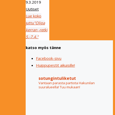
9.3.2019
Uutiset
Lue koko
juttu
"Olipa
kerran -retki
5.-7.4."
katso myös tänne
Facebook-sivu
Huippupestit aikuisille!
sotungintuliketut
Vantaan parasta partiota Hakunilan
suuralueella! Tuu mukaan!