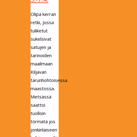
Olipa kerran
retki, jossa
tuliketut
sukelsivat
satujen ja
tarinoiden
maailmaan
Kiljavan
tarunhohtoisessa
maastossa.
Metsässä
saattoi
tuolloin
törmätä jos
jonkinlaiseen