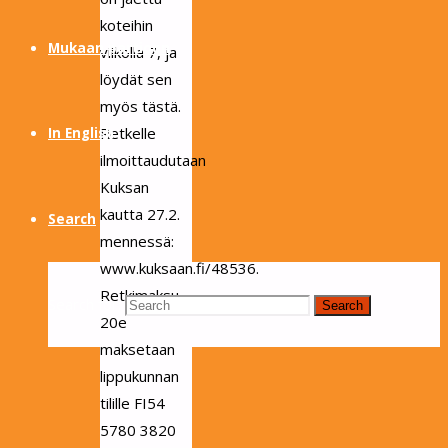
koteihin
Mukaan partioon
viikolla 7, ja
löydät sen
myös tästä.
Retkelle
In English
ilmoittaudutaan
Kuksan
kautta 27.2.
Search
mennessä:
www.kuksaan.fi/48536.
Retkimaksu
Search for:
Search
20e
maksetaan
lippukunnan
tilille FI54
5780 3820