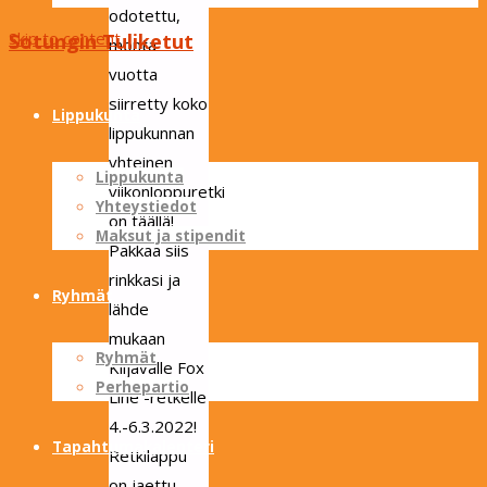
odotettu,
Skip to content
Sotungin Tuliketut
monta
vuotta
siirretty koko
Lippukunta
lippukunnan
yhteinen
Lippukunta
viikonloppuretki
Yhteystiedot
on täällä!
Maksut ja stipendit
Pakkaa siis
rinkkasi ja
Ryhmät
lähde
mukaan
Ryhmät
Kiljavalle Fox
Perhepartio
Line -retkelle
4.-6.3.2022!
Tapahtumakalenteri
Retkilappu
on jaettu