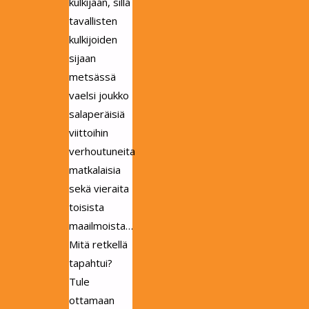
kulkijaan, sillä
tavallisten
kulkijoiden
sijaan
metsässä
vaelsi joukko
salaperäisiä
viittoihin
verhoutuneita
matkalaisia
sekä vieraita
toisista
maailmoista…
Mitä retkellä
tapahtui?
Tule
ottamaan