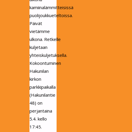
kamiinalämmitteisissä
puolijoukkueteltoissa.
Päivät
vietämme
ulkona. Retkelle
kuljetaan
yhteiskuljetuksella.
Kokoontuminen
Hakunilan
kirkon
parkkipaikalla
(Hakunilantie
48) on
perjantaina
5.4. kello
17:45.