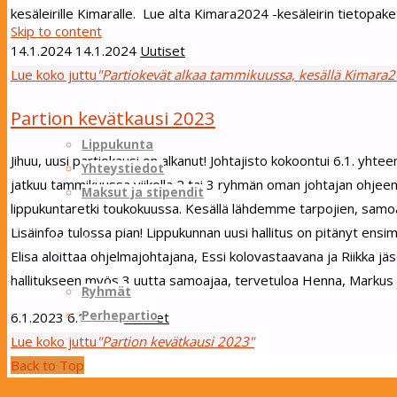
kesäleirille Kimaralle. Lue alta Kimara2024 -kesäleirin tietopaketti
Skip to content
Sotungin Tuliketut
14.1.2024
14.1.2024
Uutiset
Lue koko juttu
"Partiokevät alkaa tammikuussa, kesällä Kimara2
Lippukunta
Partion kevätkausi 2023
Lippukunta
Jihuu, uusi partiokausi on alkanut! Johtajisto kokoontui 6.1. yhte
Yhteystiedot
jatkuu tammikuussa viikolla 2 tai 3 ryhmän oman johtajan ohjeen
Maksut ja stipendit
lippukuntaretki toukokuussa. Kesällä lähdemme tarpojien, samoaj
Lisäinfoa tulossa pian! Lippukunnan uusi hallitus on pitänyt ens
Ryhmät
Elisa aloittaa ohjelmajohtajana, Essi kolovastaavana ja Riikka j
hallitukseen myös 3 uutta samoajaa, tervetuloa Henna, Markus j
Ryhmät
Perhepartio
6.1.2023
6.1.2023
Uutiset
Lue koko juttu
"Partion kevätkausi 2023"
Tapahtumakalenteri
Back to Top