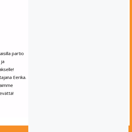
isilla partio
 ja
kselle!
tajana Eerika.
 Saimme
evättä!