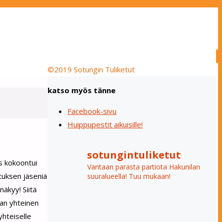
©2019 Sotungin Tuliketut
katso myös tänne
Facebook-sivu
Huippupestit aikuisille!
sotungintuliketut
us kokoontui
Vantaan parasta partiota Hakunilan
ituksen jäseniä
suuralueella! Tuu mukaan!
näkyy! Siitä
nan yhteinen
yhteiselle