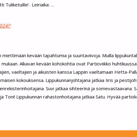
 Tuliketuille! . Leiriaika: …
024!"
en miettimään kevään tapahtumia ja suuntaviivoja. Muilla lippukuntala
 mukaan. Alkavan kevään kohokohtia ovat Partioviikko huhtikuussa
ien, vaeltajien ja aikuisten kanssa Lappiin vaeltamaan Hetta-Palla
immäisen kokouksensa. Lippukunnanjohtajana jatkaa Iiris ja pestijoh
äsenrekisterinhoitajana. Suvi jatkaa sihteerinä ja somevastaavana.
a Toni! Lippukunnan rahastonhoitajana jatkaa Satu. Hyvää partiok