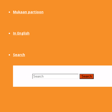
Mukaan partioon
In English
Search
Search for:
Search