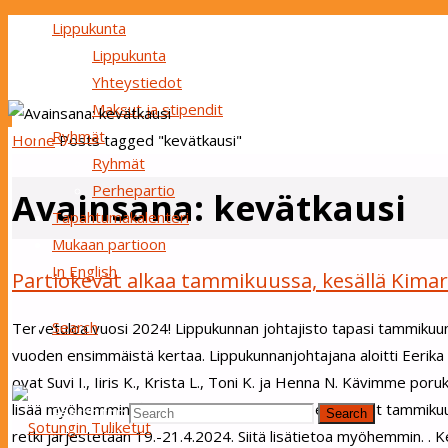
Lippukunta
Lippukunta
Yhteystiedot
Maksut ja stipendit
Ryhmät
Home
Posts tagged "kevätkausi"
Ryhmät
Perhepartio
Avainsana:
kevätkausi
Tapahtumakalenteri
Mukaan partioon
In English
Partiokevät alkaa tammikuussa, kesällä Kima
Search
Tervetuloa vuosi 2024! Lippukunnan johtajisto tapasi tammikuun a
vuoden ensimmäistä kertaa. Lippukunnanjohtajana aloitti Eerika K
ovat Suvi I., Iiris K., Krista L., Toni K. ja Henna N. Kävimme po
lisää myöhemmin 😉 . Ryhmien kokoontumiset alkavat tammikuuss
Search for:
Search
retki järjestetään 19.-21.4.2024. Siitä lisätietoa myöhemmin. .