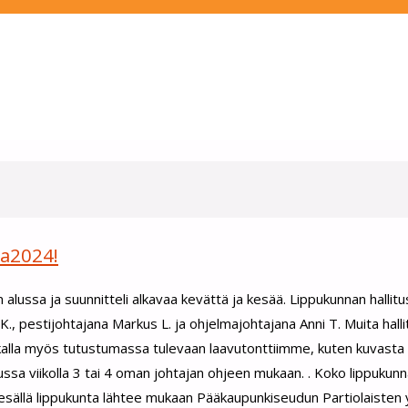
ra2024!
lussa ja suunnitteli alkavaa kevättä ja kesää. Lippukunnan hallit
., pestijohtajana Markus L. ja ohjelmajohtajana Anni T. Muita hall
rukalla myös tutustumassa tulevaan laavutonttiimme, kuten kuvasta 
a viikolla 3 tai 4 oman johtajan ohjeen mukaan. . Koko lippukun
 Kesällä lippukunta lähtee mukaan Pääkaupunkiseudun Partiolaisten 