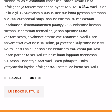
meidät Pallas-Yllästunturin kansallispuistoon kesäkuussa –
infokirjeen ja tarkemmat tiedot löydät TÄÄLTÄ! 🔥🦊⛰️ Vaellus on
kaikille yli 12-vuotiaista aikuisiin. Reissun hinta pyritään pitämään
alle 200 euron/osallistuja, osallistumismaksu maksetaan
kesäkuussa. Ilmoittautuminen päättyy 28.2. Pidämme kevään
mittaan useamman teemaillan, joissa opimme uutta
vaeltamisesta ja valmistelemme vaellustamme. Vaelluksen
päivämatkat ovat noin 10-18km, ja yhteensä kuljemme noin 55-
62km Länsi-Lapin upeissa tunturimaisemissa. Varaa paikkasi
kesän parhaalta seikkailulta helmikuun loppuun mennessä
Kuksassa! Lisätietoja saat vaelluksen johtajalta Siiriltä,
yhteystiedot löydät infokirjeestä. Tästä tulee hieno seikkailu!
3.2.2023
UUTISET
"TULIKETTUJEN
LUE KOKO JUTTU
LAPIN
VAELLUS