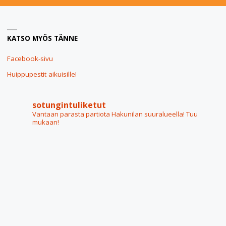
KESÄLLÄ
KATSO MYÖS TÄNNE
2023"
Facebook-sivu
Huippupestit aikuisille!
sotungintuliketut
Vantaan parasta partiota Hakunilan suuralueella! Tuu
mukaan!