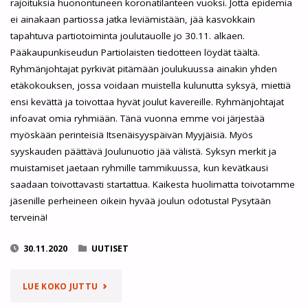
rajoituksia huonontuneen koronatilanteen vuoksi. Jotta epidemia
ei ainakaan partiossa jatka leviämistään, jää kasvokkain
tapahtuva partiotoiminta joulutauolle jo 30.11. alkaen.
Pääkaupunkiseudun Partiolaisten tiedotteen löydät täältä.
Ryhmänjohtajat pyrkivät pitämään joulukuussa ainakin yhden
etäkokouksen, jossa voidaan muistella kulunutta syksyä, miettiä
ensi kevättä ja toivottaa hyvät joulut kavereille. Ryhmänjohtajat
infoavat omia ryhmiään. Tänä vuonna emme voi järjestää
myöskään perinteisiä Itsenäisyyspäivän Myyjäisiä. Myös
syyskauden päättävä Joulunuotio jää välistä. Syksyn merkit ja
muistamiset jaetaan ryhmille tammikuussa, kun kevätkausi
saadaan toivottavasti startattua. Kaikesta huolimatta toivotamme
jäsenille perheineen oikein hyvää joulun odotusta! Pysytään
terveinä!
30.11.2020
UUTISET
"PARTIO
LUE KOKO JUTTU