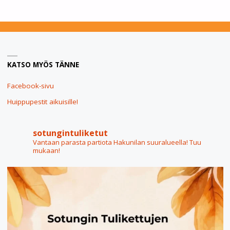
JÄÄ
JOULUTAUOLLE
JO
KATSO MYÖS TÄNNE
30.11."
Facebook-sivu
Huippupestit aikuisille!
sotungintuliketut
Vantaan parasta partiota Hakunilan suuralueella! Tuu
mukaan!