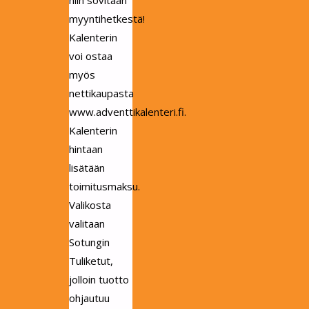
niin sovitaan
myyntihetkestä!
Kalenterin
voi ostaa
myös
nettikaupasta
www.adventtikalenteri.fi.
Kalenterin
hintaan
lisätään
toimitusmaksu.
Valikosta
valitaan
Sotungin
Tuliketut,
jolloin tuotto
ohjautuu