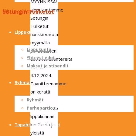
MYYNNISSÄ!
Lippukuntamme
Skip to content
Sotungin Tuliketut
Sotungin
Tuliketut
Lippukunta
hankkii varoja
myymällä
Lippukunta
partiolaisten
Yhteystiedot
adventtikalentereita
Maksut ja stipendit
15.10. –
4.12.2024.
Ryhmät
Tavoitteenamme
on kerätä
varoja
Ryhmät
vuoden 2025
Perhepartio
lippukunnan
kesäleiriä ja
Tapahtumakalenteri
yleistä