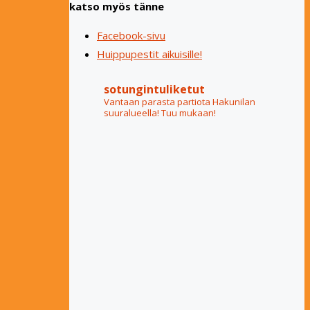
katso myös tänne
Facebook-sivu
Huippupestit aikuisille!
sotungintuliketut
Vantaan parasta partiota Hakunilan
suuralueella! Tuu mukaan!