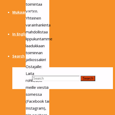
toimintaa
varten.
Mukaan partioon
Yhteinen
varainhankinta
mahdollistaa
In English
lippukuntamme
laadukkaan
toiminnan
Search
jatkossakin!
Ostajalle:
Laita
Search for:
Search
rohkeasti
meille viestiä
somessa
(Facebook tai
Instagram),