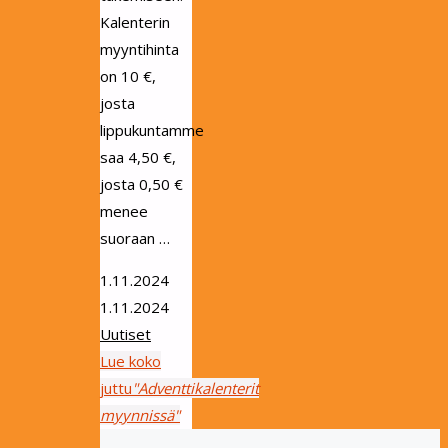
Kalenterin
myyntihinta
on 10 €,
josta
lippukuntamme
saa 4,50 €,
josta 0,50 €
menee
suoraan …
1.11.2024
1.11.2024
Uutiset
Lue koko
juttu
"Adventtikalenterit
myynnissä"