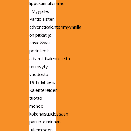
lippukunnallemme.
Myyjälle:
Partiolaisten
adventtikalenterimyynnillä
on pitkät ja
ansiokkaat
perinteet:
adventtikalentereita
on myyty
vuodesta
1947 lähtien.
Kalentereiden
tuotto
menee
kokonaisuudessaan
partiotoiminnan
tukemiseen.