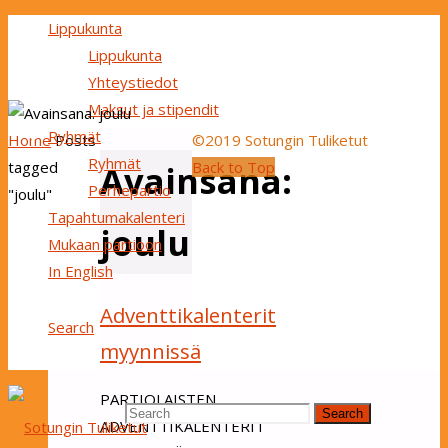
Lippukunta
Lippukunta
Yhteystiedot
Maksut ja stipendit
Ryhmät
Home
Posts
©2019 Sotungin Tuliketut
Ryhmät
tagged
Back to Top
Avainsana:
Perhepartio
"joulu"
Tapahtumakalenteri
joulu
Mukaan partioon
In English
Adventtikalenterit
Search
myynnissä
PARTIOLAISTEN
Search for:
Search
ADVENTTIKALENTERIT