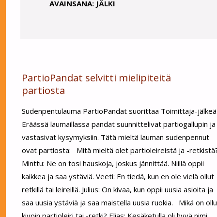
AVAINSANA:
JÄLKI
PartioPandat selvitti mielipiteitä
partiosta
Sudenpentulauma PartioPandat suorittaa Toimittaja-jälkeä
Eräässä laumaillassa pandat suunnittelivat partiogallupin ja
vastasivat kysymyksiin. Tätä mieltä lauman sudenpennut
ovat partiosta: Mitä mieltä olet partioleireistä ja -retkistä
Minttu: Ne on tosi hauskoja, joskus jännittää. Niillä oppii
kaikkea ja saa ystäviä. Veeti: En tiedä, kun en ole vielä ollut
retkillä tai leireillä. Julius: On kivaa, kun oppii uusia asioita ja
saa uusia ystäviä ja saa maistella uusia ruokia. Mikä on ollu
kivoin partioleiri tai -retki? Elias: Kesäketulla oli hyvä nimi