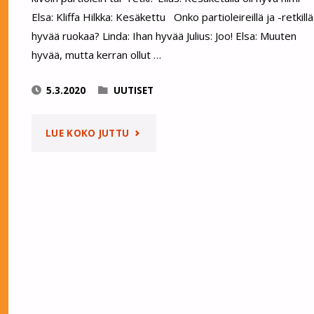
Elsa: Kliffa Hilkka: Kesäkettu Onko partioleireillä ja -retkillä
hyvää ruokaa? Linda: Ihan hyvää Julius: Joo! Elsa: Muuten
hyvää, mutta kerran ollut …
5.3.2020
UUTISET
"PARTIOPANDAT
LUE KOKO JUTTU
SELVITTI
MIELIPITEITÄ
PARTIOSTA"