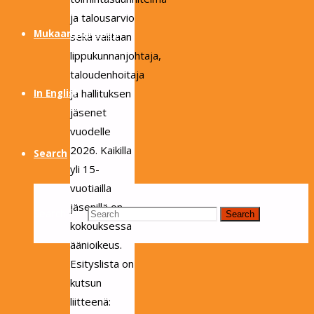
ja talousarvio
Mukaan partioon
sekä valitaan
lippukunnanjohtaja,
taloudenhoitaja
ja hallituksen
In English
jäsenet
vuodelle
2026. Kaikilla
Search
yli 15-
vuotiailla
jäsenillä on
Search for:
Search
kokouksessa
äänioikeus.
Esityslista on
kutsun
liitteenä: