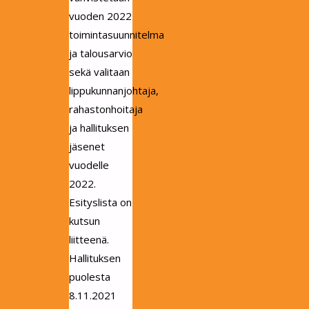
vuoden 2022
toimintasuunnitelma
ja talousarvio
sekä valitaan
lippukunnanjohtaja,
rahastonhoitaja
ja hallituksen
jäsenet
vuodelle
2022.
Esityslista on
kutsun
liitteenä.
Hallituksen
puolesta
8.11.2021