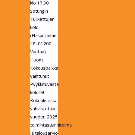
klo 17.30
Sotungin
Tulikettujen
kolo
(Hakunilantie
48, 01200
Vantaa)
Huom.
Kokouspaikka
vaihtunut
Pyykkituvasta
kololle!
Kokouksessa
vahvistetaan
vuoden 2025
toimintasuunnitelma
ja talousarvio