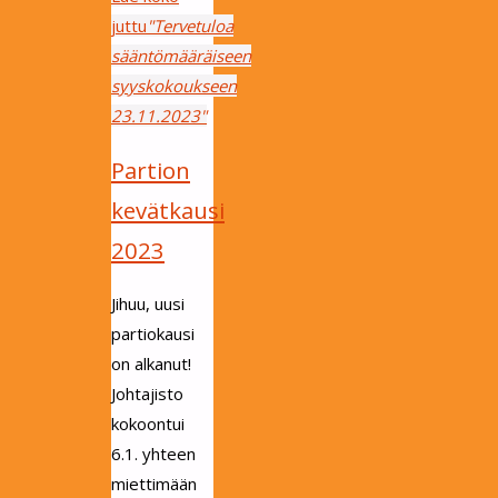
juttu
"Tervetuloa
sääntömääräiseen
syyskokoukseen
23.11.2023"
Partion
kevätkausi
2023
Jihuu, uusi
partiokausi
on alkanut!
Johtajisto
kokoontui
6.1. yhteen
miettimään