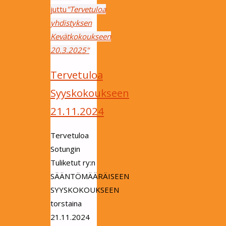
juttu
"Tervetuloa
yhdistyksen
Kevätkokoukseen
20.3.2025"
Tervetuloa
Syyskokoukseen
21.11.2024
Tervetuloa
Sotungin
Tuliketut ry:n
SÄÄNTÖMÄÄRÄISEEN
SYYSKOKOUKSEEN
torstaina
21.11.2024