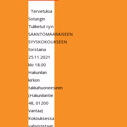
Tervetuloa
Sotungin
Tuliketut ry:n
SÄÄNTÖMÄÄRÄISEEN
SYYSKOKOUKSEEN
torstaina
25.11.2021
klo 18.00
Hakunilan
kirkon
takkahuoneeseen
(Hakunilantie
48, 01200
Vantaa)
Kokouksessa
vahvistetaan