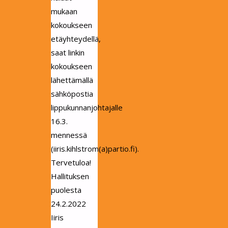
mukaan
kokoukseen
etäyhteydellä,
saat linkin
kokoukseen
lähettämällä
sähköpostia
lippukunnanjohtajalle
16.3.
mennessä
(iiris.kihlstrom(a)partio.fi).
Tervetuloa!
Hallituksen
puolesta
24.2.2022
Iiris