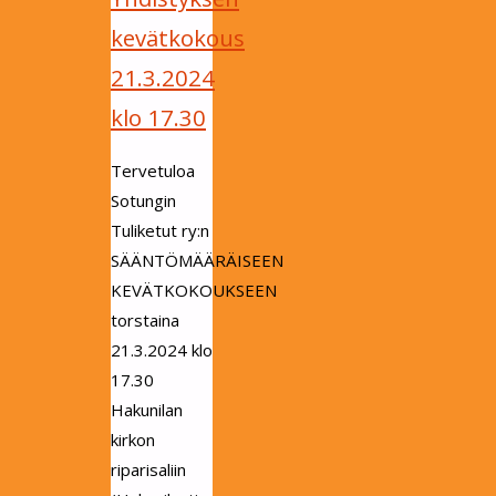
kevätkokous
21.3.2024
klo 17.30
Tervetuloa
Sotungin
Tuliketut ry:n
SÄÄNTÖMÄÄRÄISEEN
KEVÄTKOKOUKSEEN
torstaina
21.3.2024 klo
17.30
Hakunilan
kirkon
riparisaliin