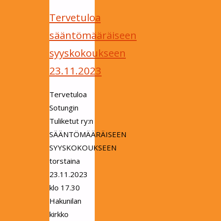
Tervetuloa
sääntömääräiseen
syyskokoukseen
23.11.2023
Tervetuloa
Sotungin
Tuliketut ry:n
SÄÄNTÖMÄÄRÄISEEN
SYYSKOKOUKSEEN
torstaina
23.11.2023
klo 17.30
Hakunilan
kirkko