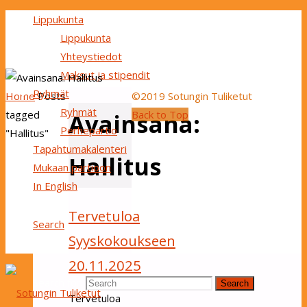
Lippukunta
Lippukunta
Yhteystiedot
Maksut ja stipendit
Ryhmät
Home
Posts
©2019 Sotungin Tuliketut
Ryhmät
tagged
Back to Top
Avainsana:
Perhepartio
"Hallitus"
Tapahtumakalenteri
Hallitus
Mukaan partioon
In English
Tervetuloa
Search
Syyskokoukseen
20.11.2025
Search for:
Search
Tervetuloa