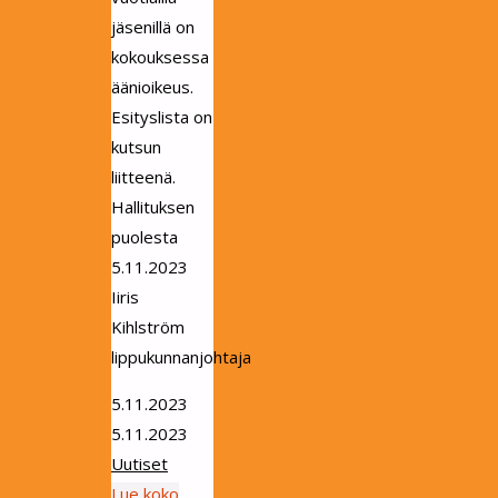
jäsenillä on
kokouksessa
äänioikeus.
Esityslista on
kutsun
liitteenä.
Hallituksen
puolesta
5.11.2023
Iiris
Kihlström
lippukunnanjohtaja
5.11.2023
5.11.2023
Uutiset
Lue koko