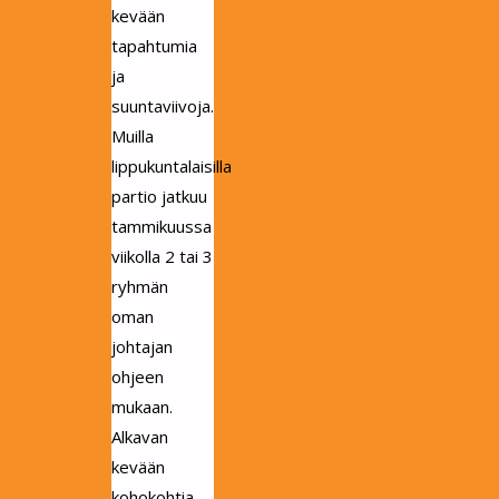
kevään
tapahtumia
ja
suuntaviivoja.
Muilla
lippukuntalaisilla
partio jatkuu
tammikuussa
viikolla 2 tai 3
ryhmän
oman
johtajan
ohjeen
mukaan.
Alkavan
kevään
kohokohtia