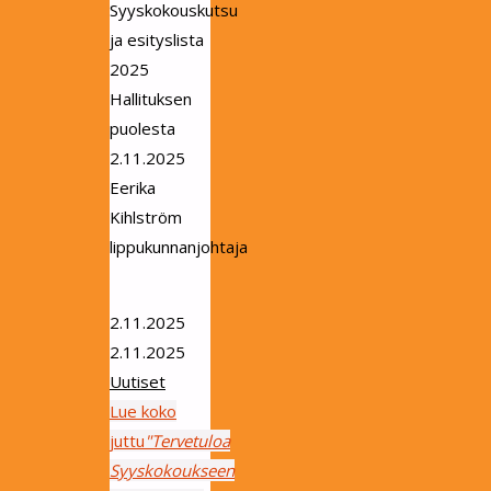
Syyskokouskutsu
ja esityslista
2025
Hallituksen
puolesta
2.11.2025
Eerika
Kihlström
lippukunnanjohtaja
2.11.2025
2.11.2025
Uutiset
Lue koko
juttu
"Tervetuloa
Syyskokoukseen