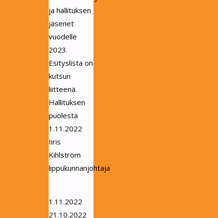
ja hallituksen
jäsenet
vuodelle
2023.
Esityslista on
kutsun
liitteenä.
Hallituksen
puolesta
1.11.2022
Iiris
Kihlström
lippukunnanjohtaja
1.11.2022
21.10.2022