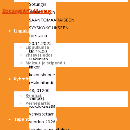
Sotungin
Skip to content
Sotungin Tuliketut
Tuliketut ry:n
SÄÄNTÖMÄÄRÄISEEN
SYYSKOKOUKSEEN
Lippukunta
torstaina
20.11.2025
Lippukunta
klo 18.00
Yhteystiedot
Hakunilan
Maksut ja stipendit
kirkon
kokoushuone
Ryhmät
(Hakunilantie
48, 01200
Ryhmät
Vantaa)
Perhepartio
Kokouksessa
vahvistetaan
Tapahtumakalenteri
vuoden 2026
toimintasuunnitelma