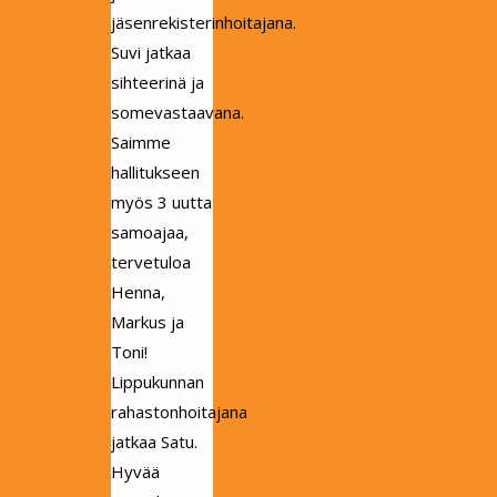
jäsenrekisterinhoitajana.
Suvi jatkaa
sihteerinä ja
somevastaavana.
Saimme
hallitukseen
myös 3 uutta
samoajaa,
tervetuloa
Henna,
Markus ja
Toni!
Lippukunnan
rahastonhoitajana
jatkaa Satu.
Hyvää