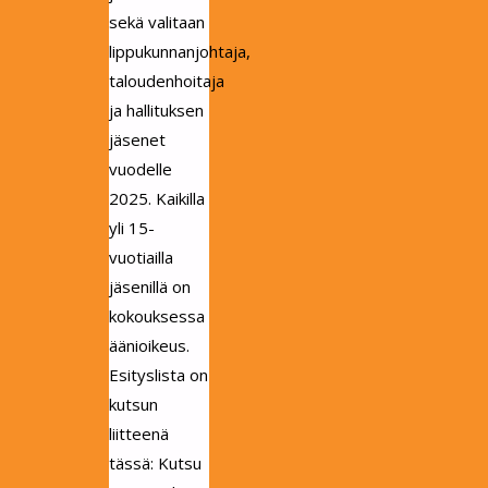
sekä valitaan
lippukunnanjohtaja,
taloudenhoitaja
ja hallituksen
jäsenet
vuodelle
2025. Kaikilla
yli 15-
vuotiailla
jäsenillä on
kokouksessa
äänioikeus.
Esityslista on
kutsun
liitteenä
tässä: Kutsu