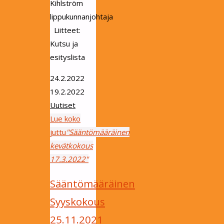
Kihlström
lippukunnanjohtaja
Liitteet:
Kutsu ja
esityslista
24.2.2022
19.2.2022
Uutiset
Lue koko
juttu
"Sääntömääräinen
kevätkokous
17.3.2022"
Sääntömääräinen
Syyskokous
25.11.2021