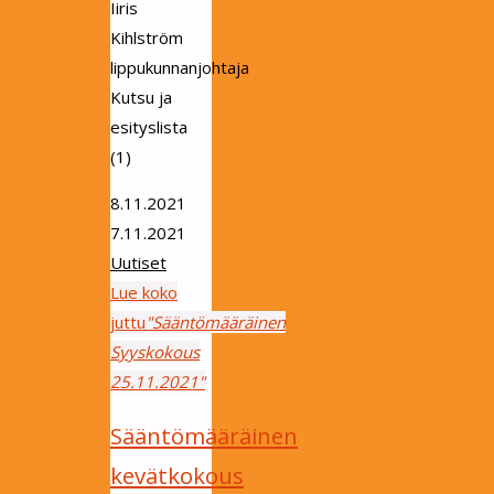
Iiris
Kihlström
lippukunnanjohtaja
Kutsu ja
esityslista
(1)
8.11.2021
7.11.2021
Uutiset
Lue koko
juttu
"Sääntömääräinen
Syyskokous
25.11.2021"
Sääntömääräinen
kevätkokous