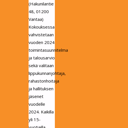
(Hakunilantie
48, 01200
Vantaa)
Kokouksessa
vahvistetaan
vuoden 2024
toimintasuunnitelma
ja talousarvio
sekä valitaan
lippukunnanjohtaja,
rahastonhoitaja
ja hallituksen
jäsenet
vuodelle
2024. Kaikilla
yli 15-
vuotiailla