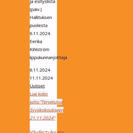
ja esityslista
(päiv.)
Hallituksen
puolesta
6.11.2024
Eerika
Kihlström
lippukunnanjohtaja
6.11.2024
11.11.2024
Uutiset
Lue koko
juttu
"Tervetuloa
Syyskokoukseen
21.11.2024"
Yhdistyksen