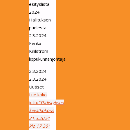
esityslista
2024.
Hallituksen
puolesta
2.3.2024
Eerika
Kihlström
lippukunnanjohtaja
2.3.2024
2.3.2024
Uutiset
Lue koko
juttu
"Yhdistyksen
kevätkokous
21.3.2024
klo 17.30"