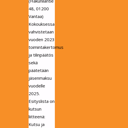
(Hakunilantie
48, 01200
Vantaa)
Kokouksessa
vahvistetaan
vuoden 2023
toimintakertomus
ja tilinpäätös
sekä
päätetään
jäsenmaksu
vuodelle
2025.
Esityslista on
kutsun
liitteenä:
Kutsu ja