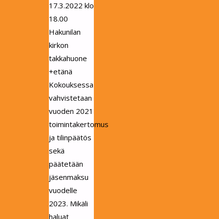
17.3.2022 klo
18.00
Hakunilan
kirkon
takkahuone
+etänä
Kokouksessa
vahvistetaan
vuoden 2021
toimintakertomus
ja tilinpäätös
sekä
päätetään
jäsenmaksu
vuodelle
2023. Mikäli
haluat