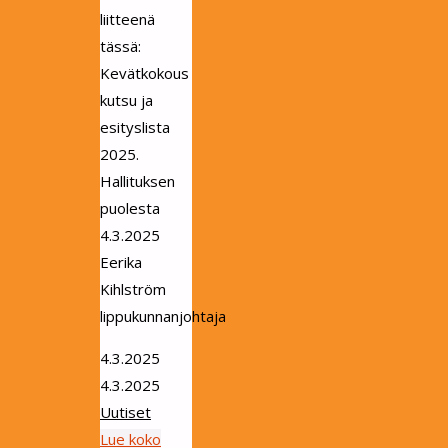
liitteenä
tässä:
Kevätkokous
kutsu ja
esityslista
2025.
Hallituksen
puolesta
4.3.2025
Eerika
Kihlström
lippukunnanjohtaja
4.3.2025
4.3.2025
Uutiset
Lue koko