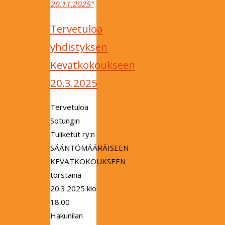
20.11.2025"
Tervetuloa
yhdistyksen
Kevätkokoukseen
20.3.2025
Tervetuloa
Sotungin
Tuliketut ry:n
SÄÄNTÖMÄÄRÄISEEN
KEVÄTKOKOUKSEEN
torstaina
20.3.2025 klo
18.00
Hakunilan