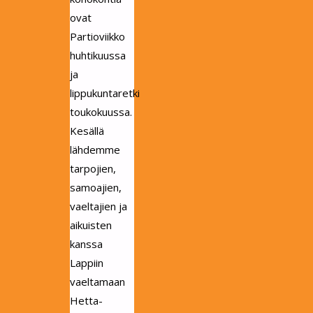
ovat
Partioviikko
huhtikuussa
ja
lippukuntaretki
toukokuussa.
Kesällä
lähdemme
tarpojien,
samoajien,
vaeltajien ja
aikuisten
kanssa
Lappiin
vaeltamaan
Hetta-