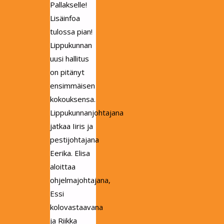
Pallakselle!
Lisäinfoa
tulossa pian!
Lippukunnan
uusi hallitus
on pitänyt
ensimmäisen
kokouksensa.
Lippukunnanjohtajana
jatkaa Iiris ja
pestijohtajana
Eerika. Elisa
aloittaa
ohjelmajohtajana,
Essi
kolovastaavana
ja Riikka