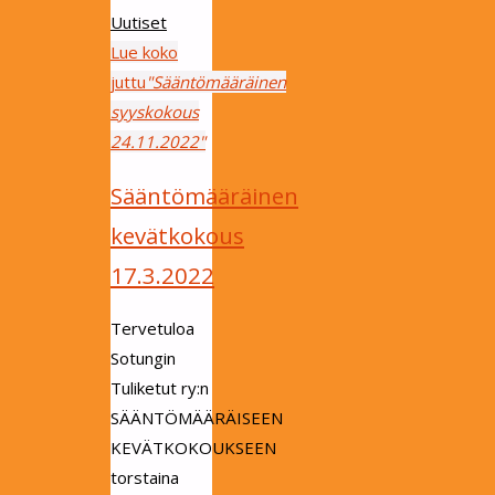
Uutiset
Lue koko
juttu
"Sääntömääräinen
syyskokous
24.11.2022"
Sääntömääräinen
kevätkokous
17.3.2022
Tervetuloa
Sotungin
Tuliketut ry:n
SÄÄNTÖMÄÄRÄISEEN
KEVÄTKOKOUKSEEN
torstaina