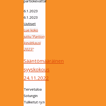
partiokevättä!
6.1.2023
6.1.2023
Uutiset
Lue koko
juttu
"Partion
kevätkausi
2023"
Sääntömääräinen
syyskokous
24.11.2022
Tervetuloa
Sotungin
Tuliketut ry:n