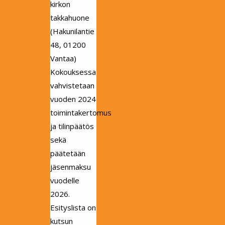
kirkon
takkahuone
(Hakunilantie
48, 01200
Vantaa)
Kokouksessa
vahvistetaan
vuoden 2024
toimintakertomus
ja tilinpäätös
sekä
päätetään
jäsenmaksu
vuodelle
2026.
Esityslista on
kutsun