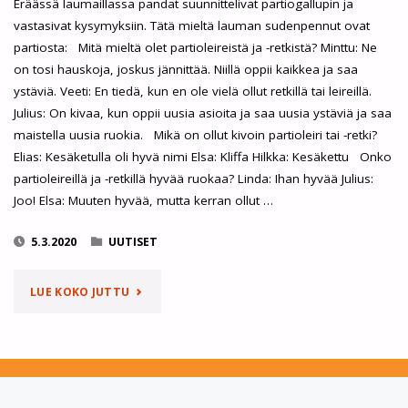
Eräässä laumaillassa pandat suunnittelivat partiogallupin ja
vastasivat kysymyksiin. Tätä mieltä lauman sudenpennut ovat
partiosta: Mitä mieltä olet partioleireistä ja -retkistä? Minttu: Ne
on tosi hauskoja, joskus jännittää. Niillä oppii kaikkea ja saa
ystäviä. Veeti: En tiedä, kun en ole vielä ollut retkillä tai leireillä.
Julius: On kivaa, kun oppii uusia asioita ja saa uusia ystäviä ja saa
maistella uusia ruokia. Mikä on ollut kivoin partioleiri tai -retki?
Elias: Kesäketulla oli hyvä nimi Elsa: Kliffa Hilkka: Kesäkettu Onko
partioleireillä ja -retkillä hyvää ruokaa? Linda: Ihan hyvää Julius:
Joo! Elsa: Muuten hyvää, mutta kerran ollut …
5.3.2020
UUTISET
"PARTIOPANDAT
LUE KOKO JUTTU
SELVITTI
MIELIPITEITÄ
PARTIOSTA"