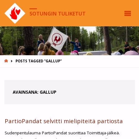
SOTUNGIN TULIKETUT
HOME
POSTS TAGGED "GALLUP"
AVAINSANA:
GALLUP
PartioPandat selvitti mielipiteitä partiosta
Sudenpentulauma PartioPandat suorittaa Toimittaja-jälkeä.