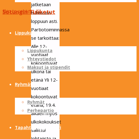
jatketaan
Skip to content
Sotungin Tuliketut
huhtikuun
loppuun asti.
Partiotoiminnassa
Lippukunta
se tarkoittaa:
Alle 12-
Lippukunta
vuotiaat
Yhteystiedot
kokoontuvat
Maksut ja stipendit
ulkona tai
etänä Yli 12-
Ryhmät
vuotiaat
kokoontuvat
Ryhmät
etänä, 19.4.
Perhepartio
alkaen myös
ulkokokoukset
Tapahtumakalenteri
sallittu!
Johtajisto ja