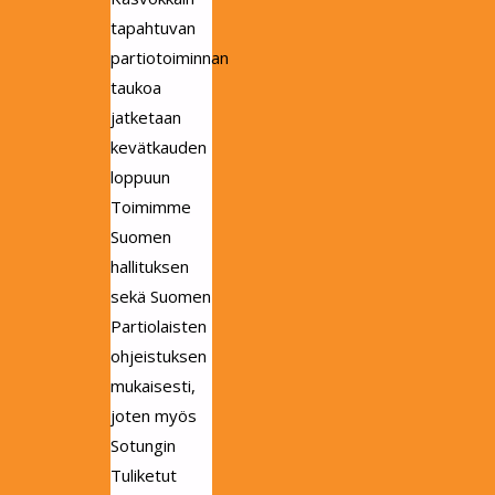
tapahtuvan
partiotoiminnan
taukoa
jatketaan
kevätkauden
loppuun
Toimimme
Suomen
hallituksen
sekä Suomen
Partiolaisten
ohjeistuksen
mukaisesti,
joten myös
Sotungin
Tuliketut