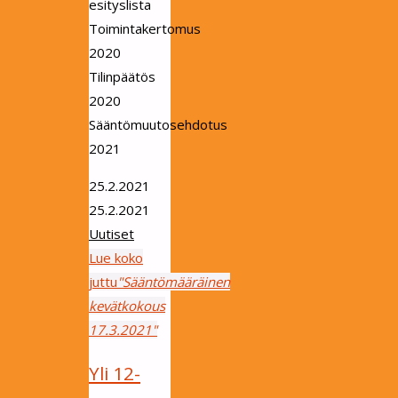
esityslista
Toimintakertomus
2020
Tilinpäätös
2020
Sääntömuutosehdotus
2021
25.2.2021
25.2.2021
Uutiset
Lue koko
juttu
"Sääntömääräinen
kevätkokous
17.3.2021"
Yli 12-