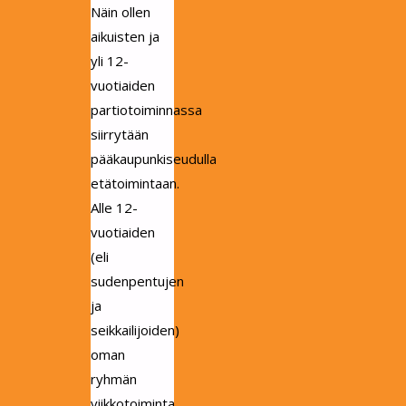
Näin ollen
aikuisten ja
yli 12-
vuotiaiden
partiotoiminnassa
siirrytään
pääkaupunkiseudulla
etätoimintaan.
Alle 12-
vuotiaiden
(eli
sudenpentujen
ja
seikkailijoiden)
oman
ryhmän
viikkotoiminta