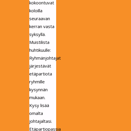
kokoontuvat
koloilla
seuraavan
kerran vasta
syksyllä.
Muistilista
huhtikuulle:
Ryhmänjohtajat
järjestävät
etäpartiota
ryhmille
kysynnän
mukaan.
Kysy lisää
omalta
johtajaltasi.
Etäpartiopassia