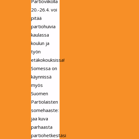
Partioviikolla
20.-26.4. voi
pitää
partiohuivia
kaulassa
koulun ja
työn
etäkokouksissa!
Somessa on
käynnissä
myös
Suomen
Partiolaisten
somehaaste:
jaa kuva
parhaasta
partiohetkestäsi