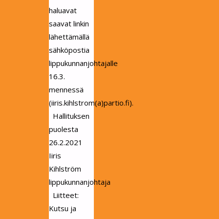
haluavat
saavat linkin
lähettämällä
sähköpostia
lippukunnanjohtajalle
16.3.
mennessä
(iiris.kihlstrom(a)partio.fi).
Hallituksen
puolesta
26.2.2021
Iiris
Kihlström
lippukunnanjohtaja
Liitteet:
Kutsu ja