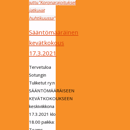
juttu
"Koronarajoitukset
jatkuvat
huhtikuussa"
Sääntömääräinen
kevätkokous
17.3.2021
Tervetuloa
Sotungin
Tuliketut ry:n
SÄÄNTÖMÄÄRÄISEEN
KEVÄTKOKOUKSEEN
keskiviikkona
17.3.2021 klo
18.00 paikka:
Teams-