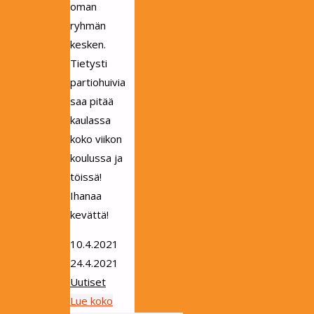
oman
ryhmän
kesken.
Tietysti
partiohuivia
saa pitää
kaulassa
koko viikon
koulussa ja
töissä!
Ihanaa
kevättä!
10.4.2021
24.4.2021
Uutiset
Lue koko