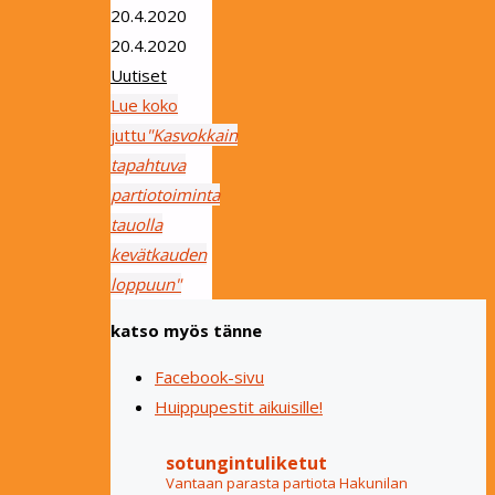
20.4.2020
20.4.2020
Uutiset
Lue koko
juttu
"Kasvokkain
tapahtuva
partiotoiminta
tauolla
kevätkauden
loppuun"
katso myös tänne
Facebook-sivu
Huippupestit aikuisille!
sotungintuliketut
Vantaan parasta partiota Hakunilan