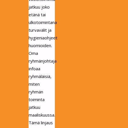
jatkuu joko
etänä tai
ulkotoimintana
turvavälit ja
hygieniaohjeet
huomioiden.
Oma
ryhmänjohtaja
infoaa
ryhmäläisiä,
miten
ryhmän
toiminta
jatkuu
maaliskuussa.
Tämä linjaus