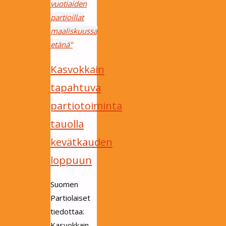
vuotiaiden
partioillat
maaliskuussa
etänä"
Kasvokkain
tapahtuva
partiotoiminta
tauolla
kevätkauden
loppuun
Suomen
Partiolaiset
tiedottaa:
Kasvokkain