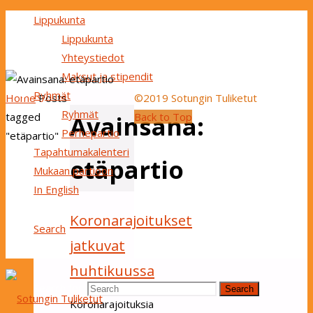
Lippukunta
Lippukunta
Yhteystiedot
Maksut ja stipendit
Ryhmät
Home
Posts
©2019 Sotungin Tuliketut
Ryhmät
tagged
Back to Top
Avainsana:
Perhepartio
"etäpartio"
Tapahtumakalenteri
etäpartio
Mukaan partioon
In English
Koronarajoitukset
Search
jatkuvat
huhtikuussa
Search for:
Search
Koronarajoituksia