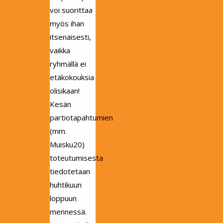
voi suorittaa
myös ihan
itsenäisesti,
vaikka
ryhmällä ei
etäkokouksia
olisikaan!
Kesän
partiotapahtumien
(mm.
Muisku20)
toteutumisesta
tiedotetaan
huhtikuun
loppuun
mennessä.