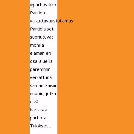
#partioviikko
Partion
vaikuttavuustutkimus:
Partiolaiset
suoriutuvat
monilla
elämän eri
osa-alueilla
paremmin
verrattuna
saman ikäisiin
nuoriin, jotka
eivät
harrasta
partiota.
Tulokset …