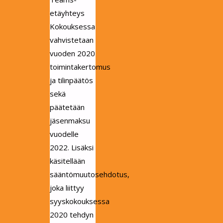
etäyhteys
Kokouksessa
vahvistetaan
vuoden 2020
toimintakertomus
ja tilinpäätös
sekä
päätetään
jäsenmaksu
vuodelle
2022. Lisäksi
käsitellään
sääntömuutosehdotus,
joka liittyy
syyskokouksessa
2020 tehdyn