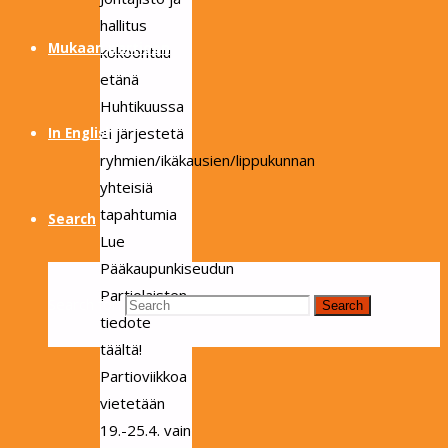
hallitus
Mukaan partioon
kokoontuu
etänä
Huhtikuussa
ei järjestetä
In English
ryhmien/ikäkausien/lippukunnan
yhteisiä
tapahtumia
Search
Lue
Pääkaupunkiseudun
Partiolaisten
Search for:
Search
tiedote
täältä!
Partioviikkoa
vietetään
19.-25.4. vain