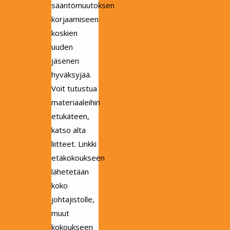
sääntömuutoksen
korjaamiseen
koskien
uuden
jäsenen
hyväksyjää.
Voit tutustua
materiaaleihin
etukäteen,
katso alta
liitteet. Linkki
etäkokoukseen
lähetetään
koko
johtajistolle,
muut
kokoukseen