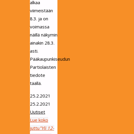
alkaa
viimeistään
8.3. ja on
voimassa
näillä näkymin
ainakin 28.3.
asti.
Pääkaupunkiseudun
Partiolaisten
tiedote
täällä.
25.2.2021
25.2.2021
Uutiset
Lue koko
juttu
"Yli 12-