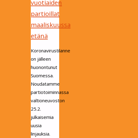
vuotiaiden
partioillat
maaliskuussa
etänä
Koronavirustilanne
on jälleen
huonontunut
Suomessa.
Noudatamme
partiotoiminnassa
valtioneuvoston
25.2.
julkaisemia
uusia
linjauksia.