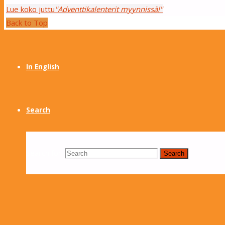
Lue koko juttu
"Adventtikalenterit myynnissä!"
Back to Top
Mukaan partioon
In English
Search
Search for:
Search