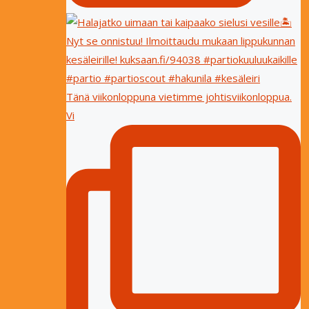
Tänä viikonloppuna vietimme johtisviikonloppua.
Vi