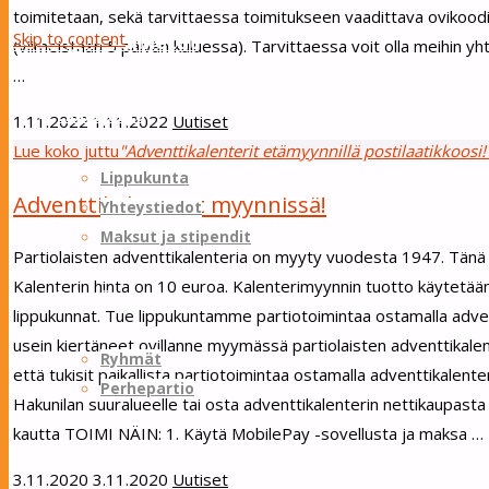
toimitetaan, sekä tarvittaessa toimitukseen vaadittava ovikood
Skip to content
Sotungin Tuliketut
(viimeistään 5 päivän kuluessa). Tarvittaessa voit olla meihin yh
…
Lippukunta
1.11.2022
1.11.2022
Uutiset
Lue koko juttu
"Adventtikalenterit etämyynnillä postilaatikkoosi!
Lippukunta
Adventtikalenterit myynnissä!
Yhteystiedot
Maksut ja stipendit
Partiolaisten adventtikalenteria on myyty vuodesta 1947. Tänä vu
Kalenterin hinta on 10 euroa. Kalenterimyynnin tuotto käytetää
Ryhmät
lippukunnat. Tue lippukuntamme partiotoimintaa ostamalla adven
usein kiertäneet ovillanne myymässä partiolaisten adventtikal
Ryhmät
että tukisit paikallista partiotoimintaa ostamalla adventtikalent
Perhepartio
Hakunilan suuralueelle tai osta adventtikalenterin nettikaupa
kautta TOIMI NÄIN: 1. Käytä MobilePay -sovellusta ja maksa …
Tapahtumakalenteri
3.11.2020
3.11.2020
Uutiset