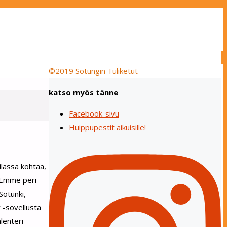
©2019 Sotungin Tuliketut
katso myös tänne
Facebook-sivu
Huippupestit aikuisille!
ilassa kohtaa,
. Emme peri
Sotunki,
y -sovellusta
lenteri