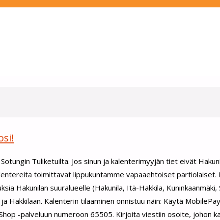
si!
tungin Tuliketuilta. Jos sinun ja kalenterimyyjän tiet eivät Hakun
Kalentereita toimittavat lippukuntamme vapaaehtoiset partiolaiset
ksia Hakunilan suuralueelle (Hakunila, Itä-Hakkila, Kuninkaanmäki, 
 ja Hakkilaan. Kalenterin tilaaminen onnistuu näin: Käytä MobilePa
Shop -palveluun numeroon 65505. Kirjoita viestiin osoite, johon ka