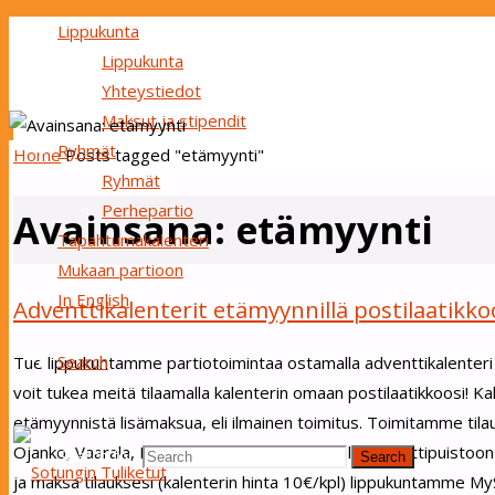
Lippukunta
Lippukunta
Yhteystiedot
Maksut ja stipendit
Ryhmät
Home
Posts tagged "etämyynti"
Ryhmät
Perhepartio
Avainsana:
etämyynti
Tapahtumakalenteri
Mukaan partioon
In English
Adventtikalenterit etämyynnillä postilaatikkoo
Search
Tue lippukuntamme partiotoimintaa ostamalla adventtikalenteri So
voit tukea meitä tilaamalla kalenterin omaan postilaatikkoosi! 
etämyynnistä lisämaksua, eli ilmainen toimitus. Toimitamme tilau
Ojanko, Vaarala, Rajakylä, Länsimäki, Länsisalmi), Porttipuistoon
Search for:
Search
ja maksa tilauksesi (kalenterin hinta 10€/kpl) lippukuntamme My