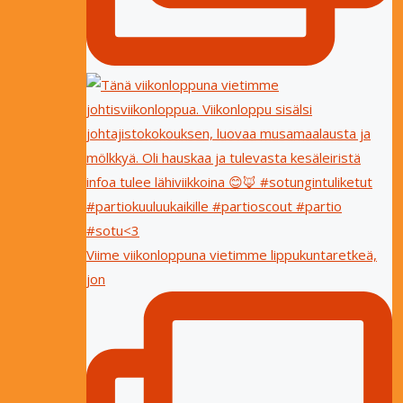
Viime viikonloppuna vietimme lippukuntaretkeä,
jon