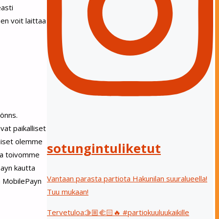
asti
en voit laittaa
Rönns.
at paikalliset
laiset olemme
sotungintuliketut
tta toivomme
Payn kautta
Vantaan parasta partiota Hakunilan suuralueella!
n MobilePayn
Tuu mukaan!
Tervetuloa🫱🏼‍🫲🏻🔥 #partiokuuluukaikille