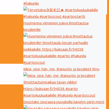
#hakunila
Huomenna viimeinen päivä ilmoittautua
kesäleirille
Minä, sinä, hän, me, iltanuotio ja kesäleiri! Ilmo
Sinustako seuraava puujaloilla kävelyn piirin mest