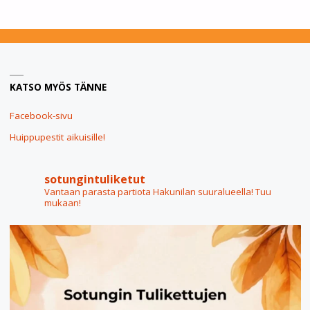
PARTIOSYKSYSTÄ!
PARTIO
JATKUU
KATSO MYÖS TÄNNE
VIIKOLLA
2"
Facebook-sivu
Huippupestit aikuisille!
sotungintuliketut
Vantaan parasta partiota Hakunilan suuralueella! Tuu
mukaan!