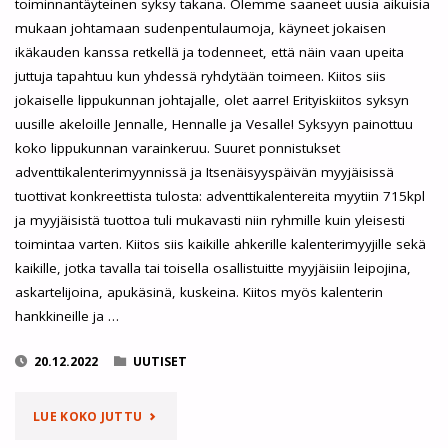
toiminnantäyteinen syksy takana. Olemme saaneet uusia aikuisia
mukaan johtamaan sudenpentulaumoja, käyneet jokaisen
ikäkauden kanssa retkellä ja todenneet, että näin vaan upeita
juttuja tapahtuu kun yhdessä ryhdytään toimeen. Kiitos siis
jokaiselle lippukunnan johtajalle, olet aarre! Erityiskiitos syksyn
uusille akeloille Jennalle, Hennalle ja Vesalle! Syksyyn painottuu
koko lippukunnan varainkeruu. Suuret ponnistukset
adventtikalenterimyynnissä ja Itsenäisyyspäivän myyjäisissä
tuottivat konkreettista tulosta: adventtikalentereita myytiin 715kpl
ja myyjäisistä tuottoa tuli mukavasti niin ryhmille kuin yleisesti
toimintaa varten. Kiitos siis kaikille ahkerille kalenterimyyjille sekä
kaikille, jotka tavalla tai toisella osallistuitte myyjäisiin leipojina,
askartelijoina, apukäsinä, kuskeina. Kiitos myös kalenterin
hankkineille ja …
20.12.2022
UUTISET
"KIITOS
LUE KOKO JUTTU