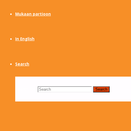
Mukaan partioon
In English
Search
Search for:
Search