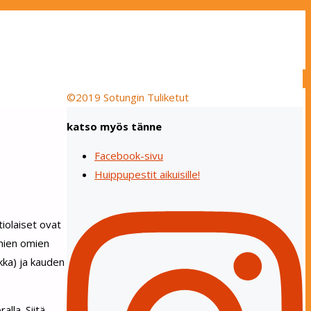
©2019 Sotungin Tuliketut
katso myös tänne
Facebook-sivu
Huippupestit aikuisille!
iolaiset ovat
hmien omien
kka) ja kauden
lla. Siitä