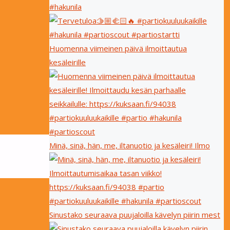
#hakunila
Huomenna viimeinen päivä ilmoittautua
kesäleirille
Minä, sinä, hän, me, iltanuotio ja kesäleiri! Ilmo
Sinustako seuraava puujaloilla kävelyn piirin mest