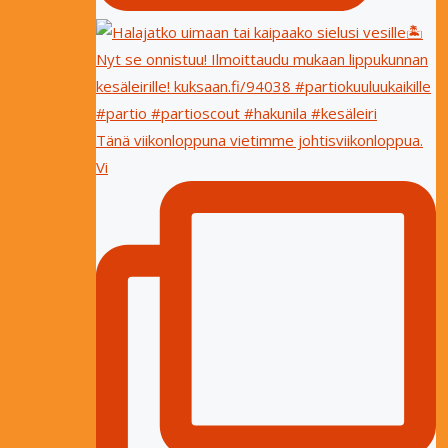
Tänä viikonloppuna vietimme johtisviikonloppua.
Vi