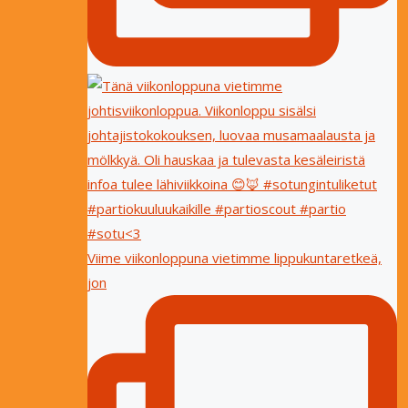
Viime viikonloppuna vietimme lippukuntaretkeä,
jon