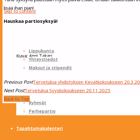
lisää ihan pian!
Skip to content
Sotungin Tuliketut
Hauskaa partiosyksyä!
Lippukunta
Lippukunta
Kuva: Anni Takari
Yhteystiedot
Maksut ja stipendit
Previous Post
Tervetuloa yhdistyksen Kevätkokoukseen 20.3.2
Ryhmät
Next Post
Tervetuloa Syyskokoukseen 20.11.2025
Back to Top
Ryhmät
Perhepartio
Tapahtumakalenteri