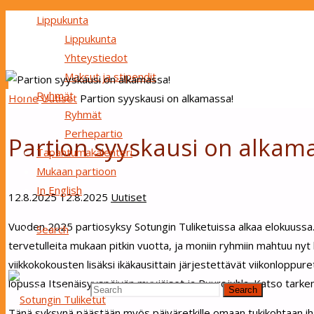
Lippukunta
Lippukunta
Yhteystiedot
Maksut ja stipendit
Ryhmät
Home
Uutiset
Partion syyskausi on alkamassa!
Ryhmät
Perhepartio
Partion syyskausi on alkam
Tapahtumakalenteri
Mukaan partioon
In English
12.8.2025
12.8.2025
Uutiset
Vuoden 2025 partiosyksy Sotungin Tuliketuissa alkaa elokuussa. 
Search
tervetulleita mukaan pitkin vuotta, ja moniin ryhmiin mahtuu ny
viikkokokousten lisäksi ikäkausittain järjestettävät viikonloppur
lopussa Itsenäisyyspäivän myyjäiset ja Puurojuhla. Katso tar
Search for:
Search
Tänä syksynä päästään myös päiväretkille omaan tukikohtaan ihan 