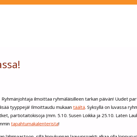
assa!
Ryhmänjohtaja ilmoittaa ryhmäläisilleen tarkan päivän! Uudet part
t lisää tyyppejä! Ilmoittaudu mukaan
täältä
. Syksyllä on luvassa ry
etket, partiotaitokisoja (mm. 5.10. Susen Loikka ja 25.10. Laten Lau
kemmin
tapahtumakalenterista
!
lähimaastoon, sillä lippukunnan laavuprojekti alkaa olla loppusuora