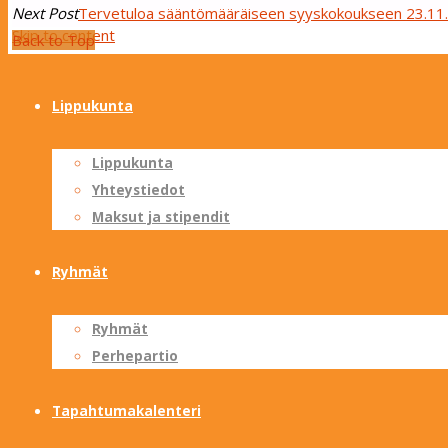
Next Post
Tervetuloa sääntömääräiseen syyskokoukseen 23.11
Skip to content
Sotungin Tuliketut
Back to Top
Lippukunta
Lippukunta
Yhteystiedot
Maksut ja stipendit
Ryhmät
Ryhmät
Perhepartio
Tapahtumakalenteri