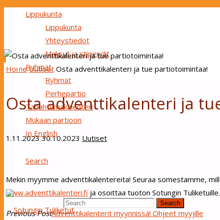
Lippukunta
Lippukunta
Yhteystiedot
Maksut ja stipendit
Ryhmät
Home
Uutiset
Osta adventtikalenteri ja tue partiotoimintaa!
Ryhmät
Perhepartio
Osta adventtikalenteri ja tu
Tapahtumakalenteri
Mukaan partioon
In English
1.11.2023
30.10.2023
Uutiset
Search
Mekin myymme adventtikalentereita! Seuraa somestamme, milloi
www.adventtikalenteri.fi
ja osoittaa tuoton Sotungin Tuliketuille
Search for:
Search
Previous Post
Adventtikalenterit myynnissä! Ohjeet myyjille