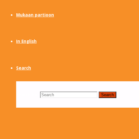
Mukaan partioon
In English
Search
Search for:
Search