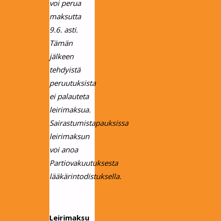
voi perua
maksutta
9.6. asti.
Tämän
jälkeen
tehdyistä
peruutuksista
ei palauteta
leirimaksua.
Sairastumistapauksissa
leirimaksun
voi anoa
Partiovakuutuksesta
lääkärintodistuksella.
Leirimaksu