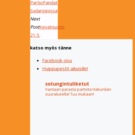
PartioPandat
Sudarisiivissä
Next
Post
Kevätnuotio
21.5.
katso myös tänne
Facebook-sivu
Huippupestit aikuisille!
sotungintuliketut
Vantaan parasta partiota Hakunilan
suuralueella! Tuu mukaan!