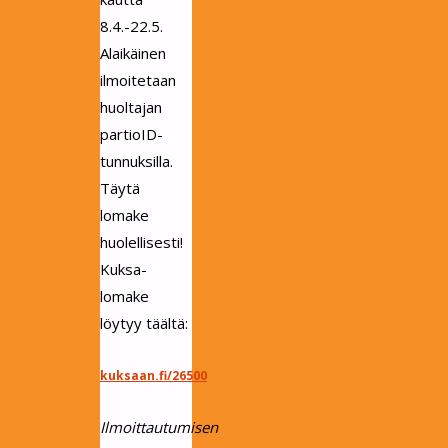
8.4.-22.5.
Alaikäinen
ilmoitetaan
huoltajan
partioID-
tunnuksilla.
Täytä
lomake
huolellisesti!
Kuksa-
lomake
löytyy täältä:
kuksaan.fi/26500
Ilmoittautumisen