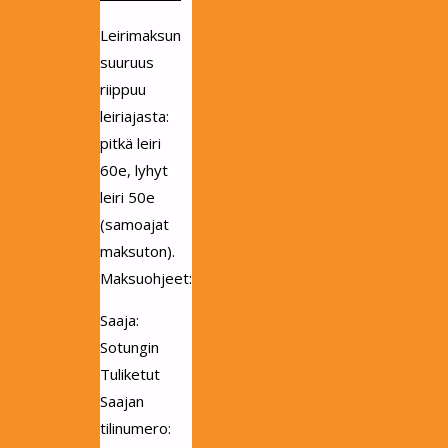
Leirimaksun
suuruus
riippuu
leiriajasta:
pitkä leiri
60e, lyhyt
leiri 50e
(samoajat
maksuton).
Maksuohjeet:
Saaja:
Sotungin
Tuliketut
Saajan
tilinumero: