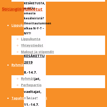
KESÄKETUSTA,
Skip to content
meidän
Sotungin Tuliketut
omasta
kesäleiristä?
Ilmoittautuminen
Lippukunta
alkaa N-Y-T –
NYT!
Lippukunta
Yhteystiedot
Maksut ja stipendit
KESÄKETTU
2019
Ryhmät
8.-14.7.
tarpojat,
Ryhmät
samoajat,
Perhepartio
vaeltajat,
aikuiset
Tapahtumakalenteri
11.-14.7.