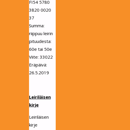
FI54 5780
3820 0020
37
Summa:
riippuu leirin
pituudesta:
60e tai 50e
Viite: 33022
Eräpäivä:
26.5.2019
Leiriläisen
kirje
Leiriläisen
kirje