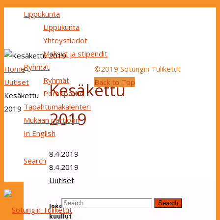
Lippukunta
Lippukunta
Yhteystiedot
Maksut ja stipendit
Ryhmät
Home
©2019 Sotungin Tuliketut
Ryhmät
Uutiset
Back to Top
Kesäkettu
Perhepartio
Kesäkettu
Tapahtumakalenteri
2019
2019
Mukaan partioon
In English
8.4.2019
Search
8.4.2019
Uutiset
Search for:
Search
Joko oot
kuullut