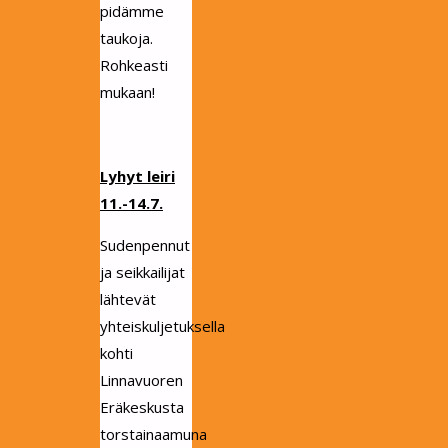
pidämme
taukoja.
Rohkeasti
mukaan!
Lyhyt leiri
11.-14.7.
Sudenpennut
ja seikkailijat
lähtevät
yhteiskuljetuksella
kohti
Linnavuoren
Eräkeskusta
torstainaamuna