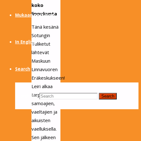
koko
lippukunta
Mukaan partioon
Tänä kesänä
Sotungin
In English
Tuliketut
lähtevät
Maskuun
Linnavuoren
Search
Eräkeskukseen!
Leiri alkaa
tarpojien,
Search for:
Search
samoajien,
vaeltajien ja
aikuisten
vaelluksella.
Sen jälkeen